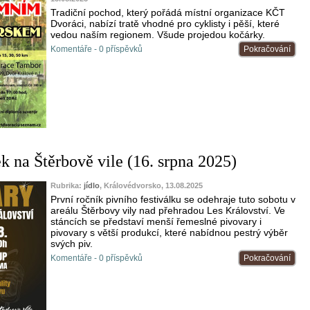
Tradiční pochod, který pořádá místní organizace KČT
Dvoráci, nabízí tratě vhodné pro cyklisty i pěší, které
vedou naším regionem. Všude projedou kočárky.
Komentáře - 0 příspěvků
Pokračování
ek na Štěrbově vile (16. srpna 2025)
Rubrika:
jídlo
, Královédvorsko, 13.08.2025
První ročník pivního festiválku se odehraje tuto sobotu v
areálu Štěrbovy vily nad přehradou Les Království. Ve
stáncích se představí menší řemeslné pivovary i
pivovary s větší produkcí, které nabídnou pestrý výběr
svých piv.
Komentáře - 0 příspěvků
Pokračování