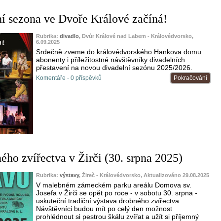
í sezona ve Dvoře Králové začíná!
Rubrika:
divadlo
, Dvůr Králové nad Labem - Královédvorsko,
6.09.2025
Srdečně zveme do královédvorského Hankova domu
abonenty i příležitostné návštěvníky divadelních
přestavení na novou divadelní sezónu 2025/2026.
Komentáře - 0 příspěvků
Pokračování
ého zvířectva v Žirči (30. srpna 2025)
Rubrika:
výstavy
, Žireč - Královédvorsko, Aktualizováno 29.08.2025
V malebném zámeckém parku areálu Domova sv.
Josefa v Žirči se opět po roce - v sobotu 30. srpna -
uskuteční tradiční výstava drobného zvířectva.
Návštěvníci budou mít po celý den možnost
prohlédnout si pestrou škálu zvířat a užít si příjemný