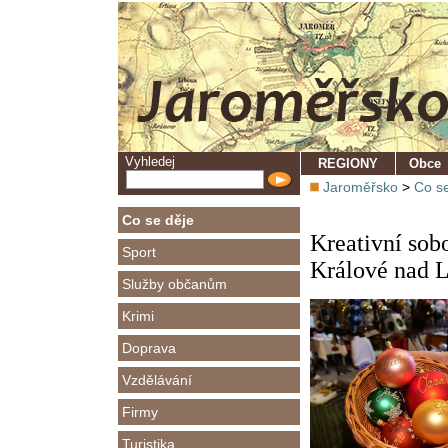
Vyhledej
REGIONY
Obce
Jaroměřsko
>
Co se
Co se děje
Kreativní sob
Sport
Králové nad 
Služby občanům
Krimi
Doprava
Vzdělávání
Firmy
Turistika