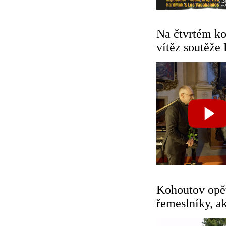
Na čtvrtém ko
vítěz soutěže
Kohoutov opět
řemeslníky, ak