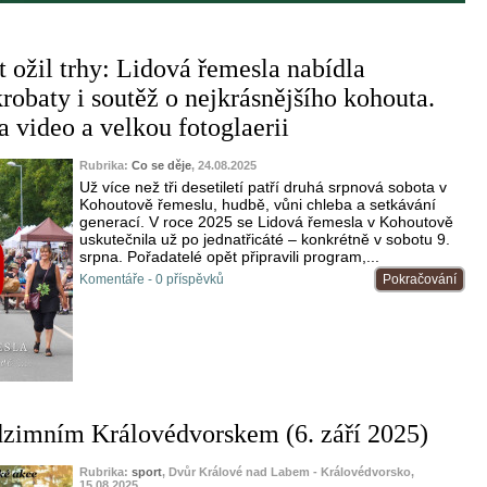
 ožil trhy: Lidová řemesla nabídla
robaty i soutěž o nejkrásnějšího kohouta.
a video a velkou fotoglaerii
Rubrika:
Co se děje
, 24.08.2025
Už více než tři desetiletí patří druhá srpnová sobota v
Kohoutově řemeslu, hudbě, vůni chleba a setkávání
generací. V roce 2025 se Lidová řemesla v Kohoutově
uskutečnila už po jednatřicáté – konkrétně v sobotu 9.
srpna. Pořadatelé opět připravili program,...
Komentáře - 0 příspěvků
Pokračování
dzimním Královédvorskem (6. září 2025)
Rubrika:
sport
, Dvůr Králové nad Labem - Královédvorsko,
15.08.2025