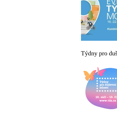
Týdny pro duš