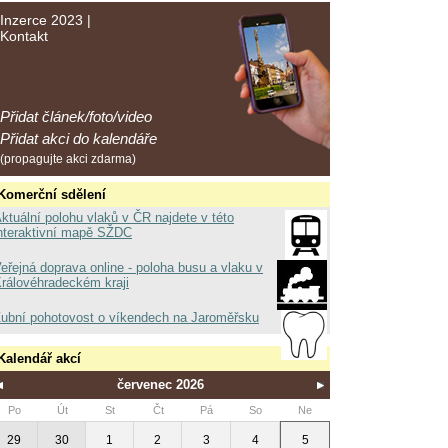
Inzerce 2023
|
Kontakt
Přidat článek/foto/video
Přidat akci do kalendáře
(propagujte akci zdarma)
Komerční sdělení
ktuální polohu vlaků v ČR najdete v této
nteraktivní mapě SŽDC
eřejná doprava online - poloha busu a vlaku v
rálovéhradeckém kraji
ubní pohotovost o víkendech na Jaroměřsku
Kalendář akcí
červenec 2026
Po
Út
St
Čt
Pá
So
Ne
29
30
1
2
3
4
5