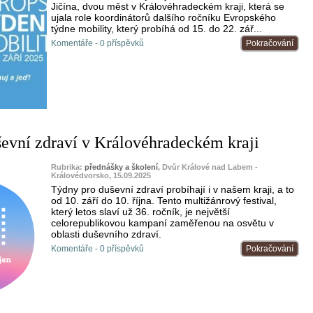
Jičína, dvou měst v Královéhradeckém kraji, která se
ujala role koordinátorů dalšího ročníku Evropského
týdne mobility, který probíhá od 15. do 22. zář...
Komentáře - 0 příspěvků
Pokračování
evní zdraví v Královéhradeckém kraji
Rubrika:
přednášky a školení
, Dvůr Králové nad Labem -
Královédvorsko, 15.09.2025
Týdny pro duševní zdraví probíhají i v našem kraji, a to
od 10. září do 10. října. Tento multižánrový festival,
který letos slaví už 36. ročník, je největší
celorepublikovou kampaní zaměřenou na osvětu v
oblasti duševního zdraví.
Komentáře - 0 příspěvků
Pokračování