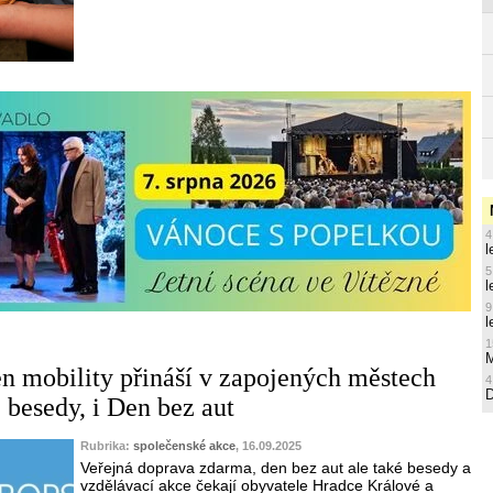
4
l
5
l
9
l
1
M
n mobility přináší v zapojených městech
4
besedy, i Den bez aut
Rubrika:
společenské akce
, 16.09.2025
Veřejná doprava zdarma, den bez aut ale také besedy a
vzdělávací akce čekají obyvatele Hradce Králové a