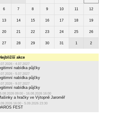
6
7
8
9
10
11
12
13
14
15
16
17
18
19
20
21
22
23
24
25
26
27
28
29
30
31
1
2
Nejbližší akce
.07.2026 - 4.07.2027
egitimní nabídka půjčky
.07.2026 - 5.07.2027
egitimní nabídka půjčky
.07.2026 - 9.07.2027
egitimní nabídka půjčky
5.08.2026 09:00 - 16.08.2026 16:00
ašinky a hračky ve Výtopně Jaroměř
.09.2026 16:00 - 5.09.2026 23:30
DAROS FEST