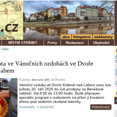
akce
fotogalerie
webkamery
MÍSTNÍ STRÁNKY
Firmy
Restaurace
Ubytování
 děje
A
i
ota ve Vánočních ozdobách ve Dvoře
Labem
V
K
Rubrika:
akce pro děti
, 18.09.2025
Z
Vánoční ozdoby ve Dvoře Králové nad Labem zvou tuto
sobotu 20. září 2025 do své prodejny na Benešově
nábřeží. Od 8:00 do 13:00 hodin. Bude připraven
speciální program s malováním na přání a kreativní
dílnou pod vedením zkušené lektorky.
Komentáře - 0 příspěvků
Pokračování