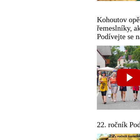
Kohoutov opět
řemeslníky, ak
Podívejte se n
22. ročník Po