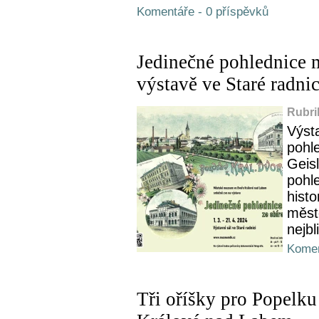
Komentáře - 0 příspěvků
Jedinečné pohlednice 
výstavě ve Staré radni
Rubri
Výst
pohle
Geisl
pohl
histo
měst
nejbl
Komen
Tři oříšky pro Popelku