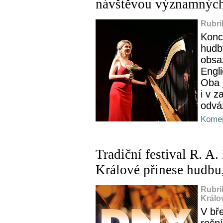
návštěvou významných
Rubri
Konc
hudb
obsa
Engl
Oba 
i v z
odvá
Komen
Tradiční festival R. A
Králové přinese hudbu,
Rubri
Králo
V bř
roční