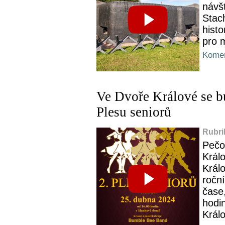
návš
Stac
hist
pro m
Komen
Ve Dvoře Králové se bu
Plesu seniorů
Rubri
Pečo
Král
Král
roční
čase,
hodi
Král