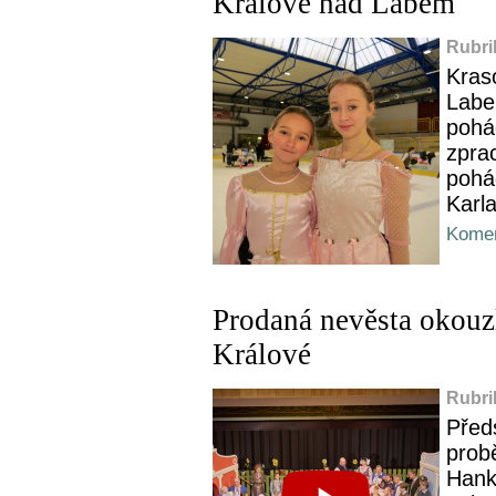
Králové nad Labem
Rubri
Kras
Labe
pohá
zpra
pohá
Karl
Komen
Prodaná nevěsta okouz
Králové
Rubri
Před
prob
Hank