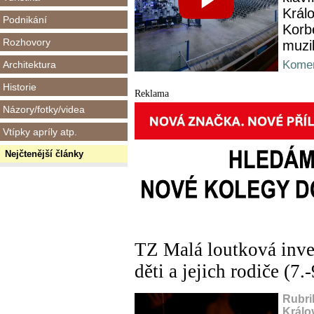
Král
Podnikání
Korbe
Rozhovory
muzik
Komen
Architektura
Historie
Reklama
Názory/fotky/videa
Vtípky apríly atp.
Nejčtenější články
TZ Malá loutková inve
děti a jejich rodiče (7.
Rubri
Králo