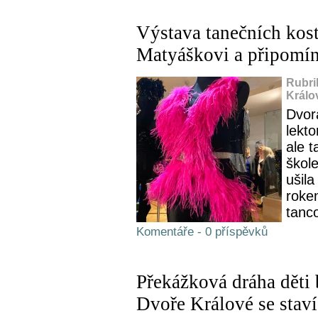
Výstava tanečních ko
Matyáškovi a připomín
Rubri
Králo
Dvor
lekto
ale t
škole
ušila
roken
tanc
Komentáře - 0 příspěvků
Překážková dráha děti 
Dvoře Králové se staví