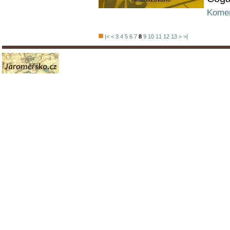
Komen
|<
<
3
4
5
6
7
8
9
10
11
12
13
>
>|