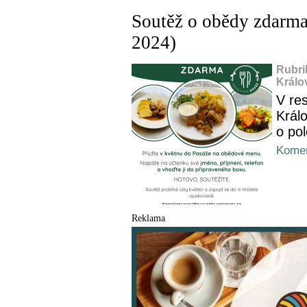
Soutěž o obědy zdarma 
2024)
Rubri
Králo
V re
Král
o po
Komen
Reklama