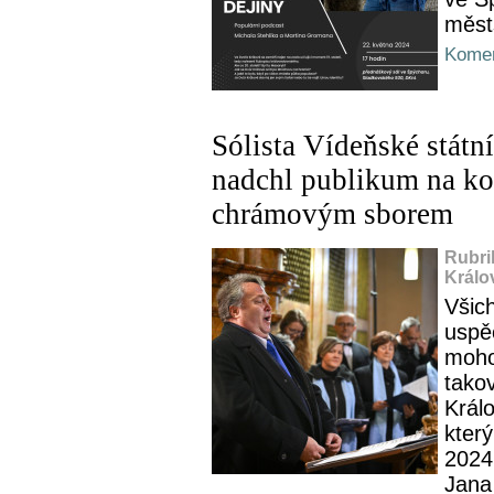
měst
Komen
Sólista Vídeňské státn
nadchl publikum na k
chrámovým sborem
Rubri
Králo
Všich
uspě
moho
tako
Král
který
2024
Jana 