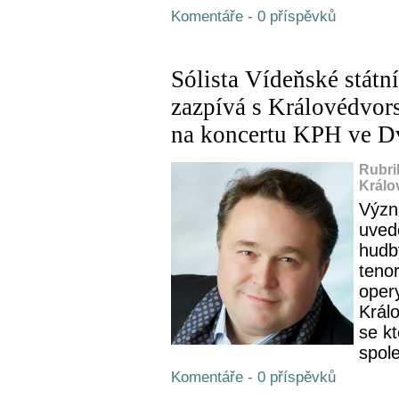
Komentáře - 0 příspěvků
Sólista Vídeňské státn
zazpívá s Královédvo
na koncertu KPH ve D
Rubri
Králo
Význ
uved
hudb
tenor
oper
Král
se k
spole
Komentáře - 0 příspěvků