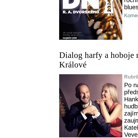
blue
Komen
Aktualizováno
Dialog harfy a hoboje
Králové
Rubri
Po n
před
Hank
hudb
zají
zauj
Kate
Veve