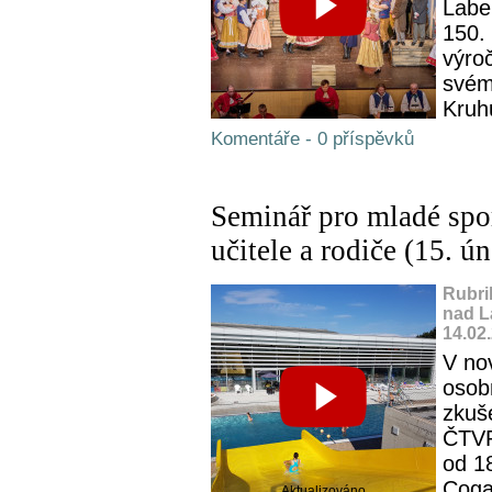
Labe
150.
výro
svém
Kruhu
Komentáře - 0 příspěvků
Seminář pro mladé spor
učitele a rodiče (15. ú
Rubri
nad L
14.02
V no
osobn
zkuš
ČTVR
od 1
Cog
Aktualizováno