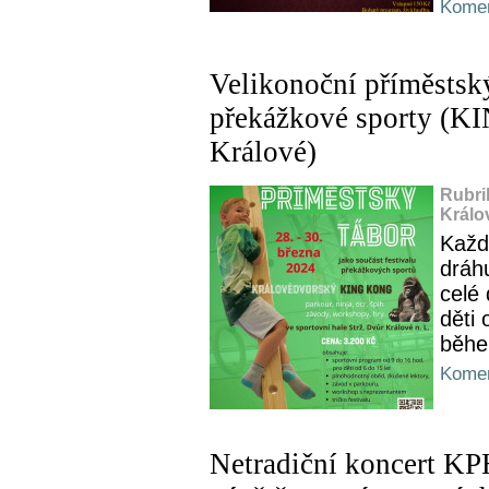
Komen
Velikonoční příměstsk
překážkové sporty (
Králové)
Rubri
Králo
Každ
dráh
celé
děti 
běhe
Komen
Netradiční koncert KP