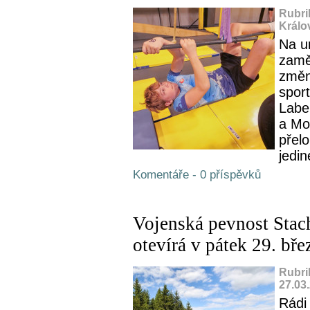
Rubri
Králo
Na u
zamě
změn
spor
Labe
a Mo
přel
jedin
Komentáře - 0 příspěvků
Vojenská pevnost Stac
otevírá v pátek 29. bře
Rubri
27.03
Rádi