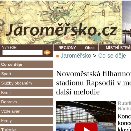
Vyhledej
REGIONY
Obce
MÍSTNÍ STR
Jaroměřsko
>
Co se děje
Co se děje
Novoměstská filharmon
Sport
stadionu Rapsodii v m
Služby občanům
další melodie
Krimi
Doprava
Rubri
Nácho
Vzdělávání
Konc
Firmy
konc
klav
Turistika