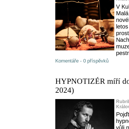
V Kuk
Malá 
nové
letos
prost
Nach
muze
pestr
Komentáře - 0 příspěvků
HYPNOTIZÉR míří do 
2024)
Rubri
Králo
Pojď
hypn
vůli 