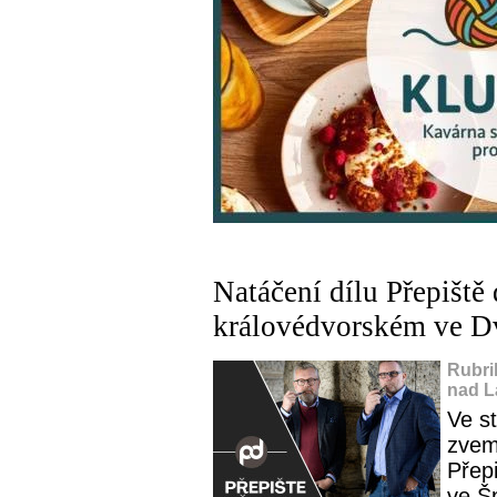
Natáčení dílu Přepiště
královédvorském ve D
Rubri
nad L
Ve s
zvem
Přep
ve Š