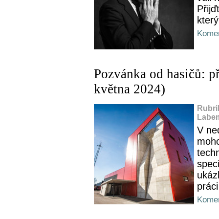
Přijď
kter
Komen
Pozvánka od hasičů: př
května 2024)
Rubri
Labem
V ned
moho
techn
speci
ukázk
práci
Komen