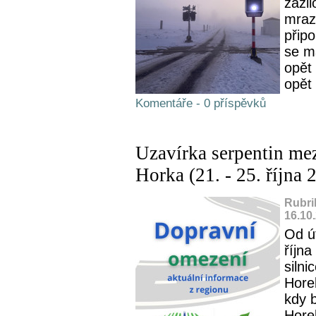
zaži
mraz
připo
se m
opět 
opět 
Komentáře - 0 příspěvků
Uzavírka serpentin me
Horka (21. - 25. října 
Rubri
16.10
Od ú
říjn
silni
Hore
kdy 
Hore