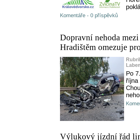
pokl
Komentáře - 0 příspěvků
Dopravní nehoda mezi
Hradištěm omezuje pr
Rubri
Labem
Po 7.
října
Chou
neho
Komen
Výlukový jízdní řád li