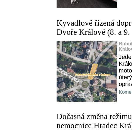
Kyvadlově řízená dopra
Dvoře Králové (8. a 9.
Rubri
Králo
Jede
Král
moto
úterý
opra
Komen
Dočasná změna režimu 
nemocnice Hradec Krá