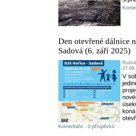
Komen
Aktualizováno
Den otevřené dálnice 
Sadová (6. září 2025)
Rubri
27.08
V sob
jedi
proje
nové
úsek
koná
otevř
Komentáře - 0 příspěvků