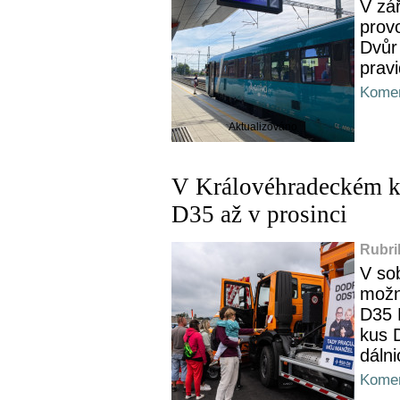
V zá
provo
Dvůr
pravi
Komen
Aktualizováno
V Královéhradeckém kr
D35 až v prosinci
Rubri
V so
možno
D35 
kus 
dálni
Komen