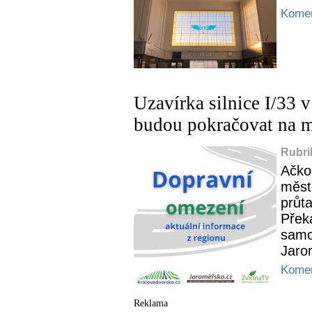
Komen
Uzavírka silnice I/33 
budou pokračovat na m
Rubri
Ačko
měst
průta
Přek
samo
Jarom
Komen
Reklama