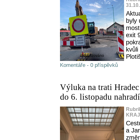
31.10
Aktu
byly
most
exit 
pokr
kvůl
Plotiš
Aktualizováno
Komentáře - 0 příspěvků
Výluka na trati Hradec
do 6. listopadu nahrad
Rubri
KRAJ,
Cest
a Ja
změn