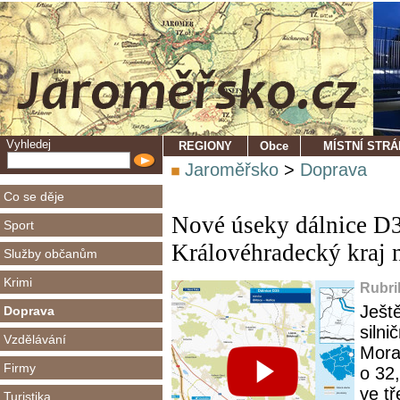
Vyhledej
REGIONY
Obce
MÍSTNÍ STR
Jaroměřsko
>
Doprava
Co se děje
Nové úseky dálnice D35
Sport
Královéhradecký kraj
Služby občanům
Krimi
Rubri
Ješt
Doprava
siln
Vzdělávání
Mora
Firmy
o 32,
ve tř
Turistika