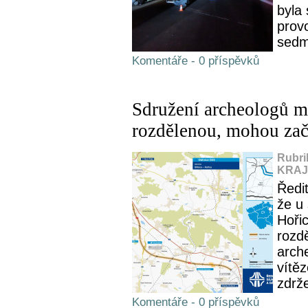
byla 
provo
sedm
Komentáře - 0 příspěvků
Sdružení archeologů m
rozdělenou, mohou zač
Rubri
KRAJ,
Ředit
že u
Hoři
rozd
arch
vítě
zdrž
Komentáře - 0 příspěvků