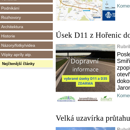
Komen
Podnikání
Rozhovory
Architektura
Úsek D11 z Hořenic do
Historie
Názory/fotky/videa
Rubri
Posl
Vtípky apríly atp.
Smiři
Nejčtenější články
zpop
otev
doko
Jarom
Komen
Velká uzavírka průtahu
Rubri