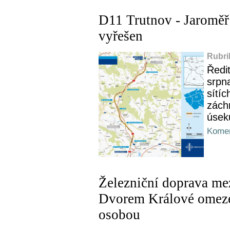
D11 Trutnov - Jaroměř
vyřešen
Rubri
Ředit
srpna
sítíc
zách
úsek
Komen
Železniční doprava me
Dvorem Králové omezen
osobou