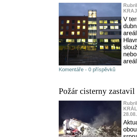
Rubri
KRAJ,
V te
dubn
areá
Hlav
slou
nebo 
areá
Komentáře - 0 příspěvků
Požár cisterny zastavi
Rubri
KRÁL
28.08
Aktu
obou
srpn