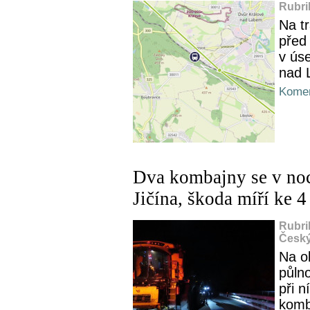
Rubri
Na tr
před
v ús
nad 
Komen
Dva kombajny se v noc
Jičína, škoda míří ke 
Rubri
Český
Na o
půln
při n
komba