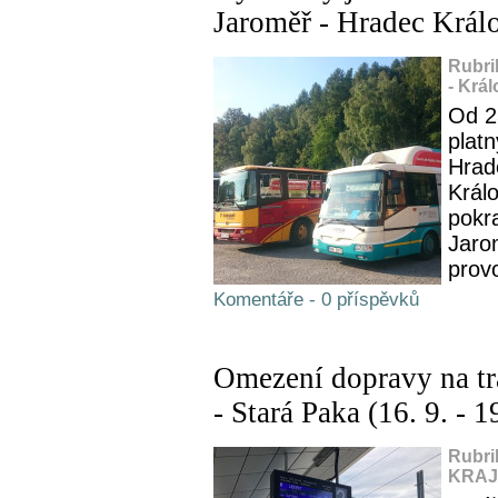
Jaroměř - Hradec Král
Rubri
- Krá
Od 2
platn
Hrad
Král
pokr
Jaro
prov
Komentáře - 0 příspěvků
Omezení dopravy na tr
- Stará Paka (16. 9. - 1
Rubri
KRAJ,