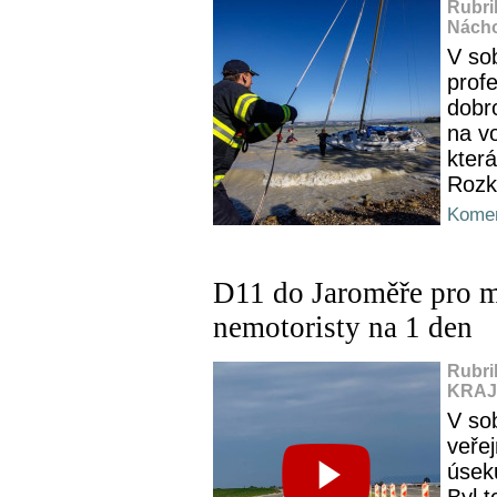
Rubri
Nácho
V so
profe
dobro
na vo
kter
Rozk
Komen
D11 do Jaroměře pro m
nemotoristy na 1 den
Rubri
KRAJ,
V so
veře
úsek
Byl 