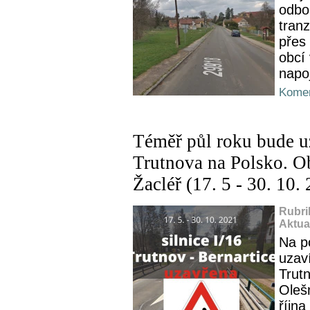
odbo
tranz
přes 
obcí
napoj
Komen
Téměř půl roku bude uz
Trutnova na Polsko. Ob
Žacléř (17. 5 - 30. 10.
Rubri
Aktua
Na p
uzaví
Trut
Olešn
říjn