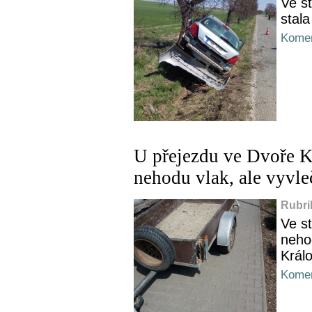
Ve s
stal
Komen
U přejezdu ve Dvoře K
nehodu vlak, ale vyvle
Rubri
Ve s
nehod
Král
Komen