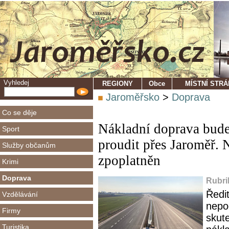
Vyhledej
REGIONY
Obce
MÍSTNÍ STR
Jaroměřsko
>
Doprava
Co se děje
Nákladní doprava bude 
Sport
proudit přes Jaroměř.
Služby občanům
zpoplatněn
Krimi
Doprava
Rubri
Ředit
Vzdělávání
nepod
Firmy
skute
Turistika