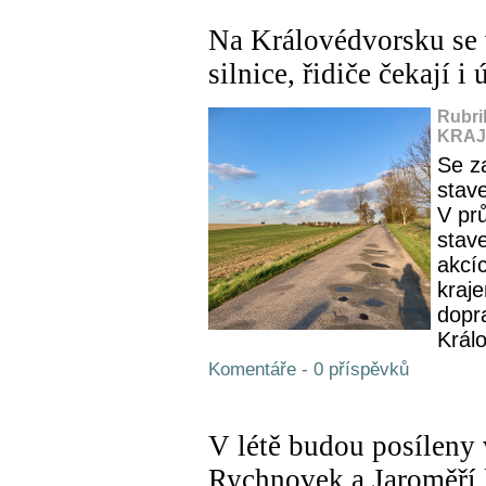
Na Královédvorsku se 
silnice, řidiče čekají i
Rubri
KRAJ,
Se z
stave
V pr
stave
akcí
kraje
dopr
Králo
Komentáře - 0 příspěvků
V létě budou posíleny 
Rychnovek a Jaroměří k