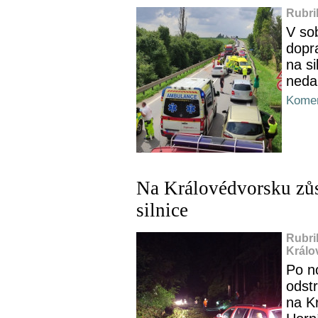
Rubri
V so
dopr
na si
neda
Komen
Na Královédvorsku zůs
silnice
Rubri
Králo
Po no
odst
na Kr