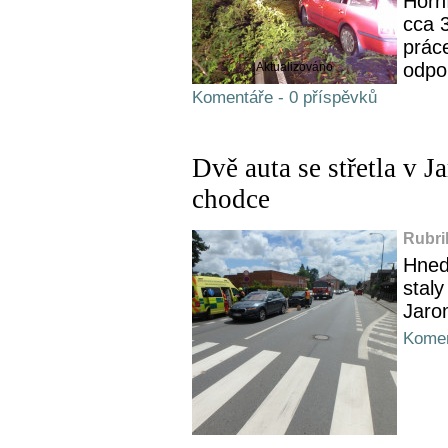
Horní
cca 
práce
odpo
Aktualizováno
Komentáře - 0 příspěvků
Dvě auta se střetla v 
chodce
Rubri
Hned
staly
Jaro
Komen