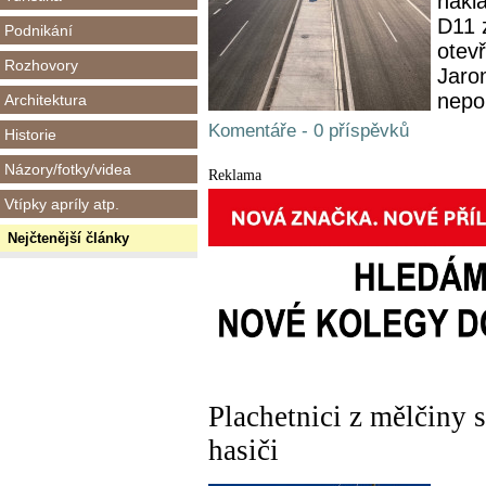
nákl
D11 
Podnikání
otevř
Rozhovory
Jaro
nepo.
Architektura
Komentáře - 0 příspěvků
Historie
Názory/fotky/videa
Reklama
Vtípky apríly atp.
Nejčtenější články
Plachetnici z mělčiny 
hasiči