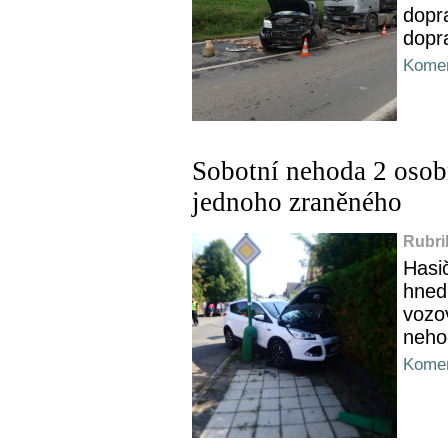
dopr
dopr
Komen
Sobotní nehoda 2 osobn
jednoho zraněného
Rubri
Hasič
hned 
vozo
neho
Komen