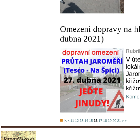
Omezení dopravy na hl
dubna 2021)
Rubri
V út
lokál
Jarom
křiž
křiž
Komen
|<
<
11
12
13
14
15
16
17
18
19
20
21
>
>|