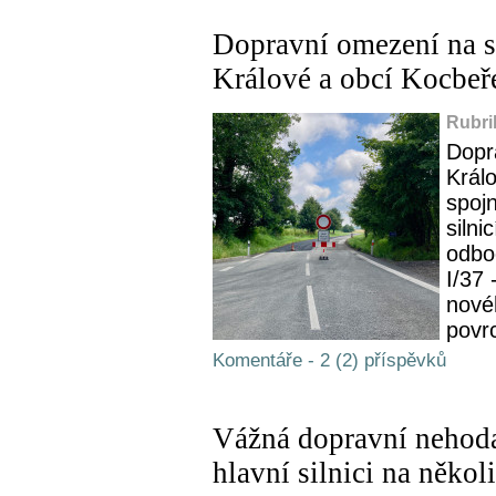
Dopravní omezení na s
Králové a obcí Kocbeř
Rubri
Dopr
Král
spoj
silni
odbo
I/37
nové
povrc
Komentáře - 2 (2) příspěvků
Vážná dopravní nehoda
hlavní silnici na někol