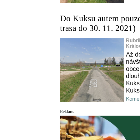
Do Kuksu autem pouze 
trasa do 30. 11. 2021)
Rubri
Králo
Až d
návš
obce
dlouh
Kuks
Kuks
Komen
Reklama