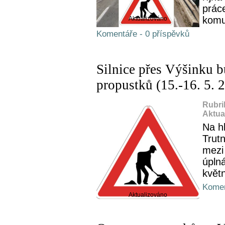
prác
komu
Aktualizováno
Komentáře - 0 příspěvků
Silnice přes Výšinku b
propustků (15.-16. 5. 2
Rubri
Aktua
Na h
Trutn
mezi
úpln
květ
Komen
Aktualizováno