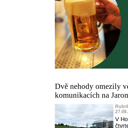
Dvě nehody omezily vč
komunikacích na Jaro
Rubri
27.08
V Hoř
čtvrt