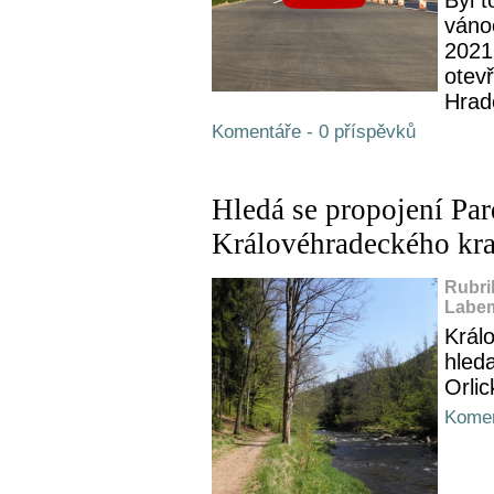
váno
2021
otev
Hradc
Komentáře - 0 příspěvků
Hledá se propojení Pa
Královéhradeckého kra
Rubri
Labem
Král
hleda
Orlic
Komen