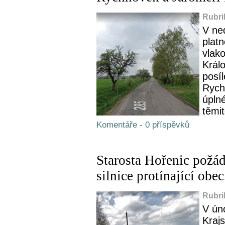
Rubri
V ne
platn
vlako
Králo
posí
Rych
úplné
těmi
Komentáře - 0 příspěvků
Starosta Hořenic požád
silnice protínající obe
Rubri
V ún
Kraj