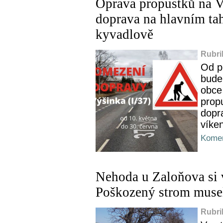
Oprava propustků na V
doprava na hlavním ta
kyvadlově
Rubri
Od p
bude
obce
prop
dopr
víke
Komen
Nehoda u Zaloňova si 
Poškozený strom muse
Rubri