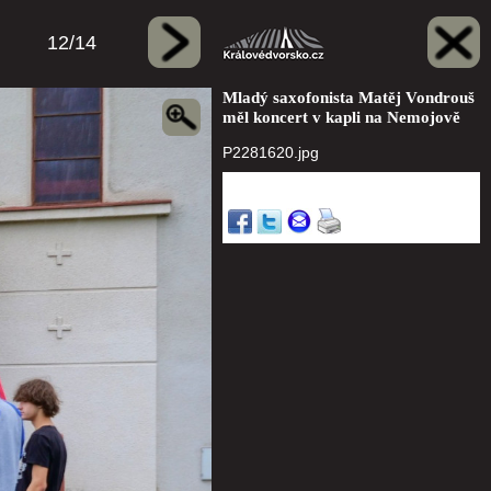
12/14
Mladý saxofonista Matěj Vondrouš
měl koncert v kapli na Nemojově
P2281620.jpg