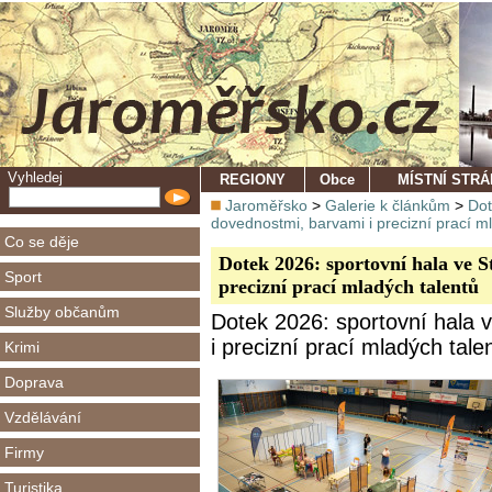
Vyhledej
REGIONY
Obce
MÍSTNÍ STR
Jaroměřsko
>
Galerie k článkům
>
Dot
dovednostmi, barvami i precizní prací m
Co se děje
Dotek 2026: sportovní hala ve S
Sport
precizní prací mladých talentů
Služby občanům
Dotek 2026: sportovní hala v
i precizní prací mladých tale
Krimi
Doprava
Vzdělávání
Firmy
Turistika