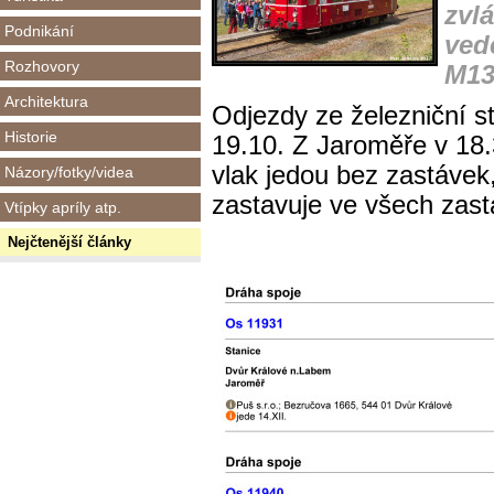
zvl
Podnikání
ved
Rozhovory
M13
Architektura
Odjezdy ze železniční s
Historie
19.10. Z Jaroměře v 18.
vlak jedou bez zastávek,
Názory/fotky/videa
zastavuje ve všech zas
Vtípky apríly atp.
Nejčtenější články