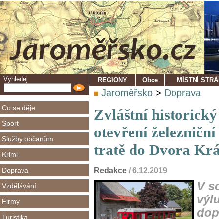
Vyhledej
REGIONY
Obce
MÍSTNÍ STR
Jaroměřsko
>
Doprava
Co se děje
Zvláštní historický 
Sport
otevření železniční
Služby občanům
tratě do Dvora Kr
Krimi
Doprava
Redakce
/ 6.12.2019
V s
Vzdělávání
výl
Firmy
dop
Turistika