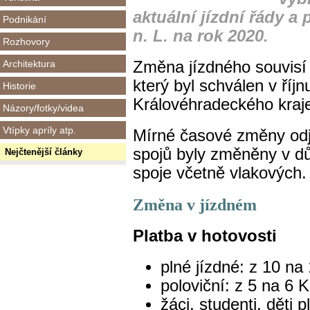
aktuální jízdní řády a
Podnikání
n. L. na rok 2020.
Rozhovory
Architektura
Změna jízdného souvis
který byl schválen v říj
Historie
Královéhradeckého kraj
Názory/fotky/videa
Vtípky apríly atp.
Mírné časové změny odj
spojů byly změněny v dů
Nejčtenější články
spoje včetně vlakových.
Změna v jízdném
Platba v hotovosti
plné jízdné: z 10 na
poloviční: z 5 na 6 
žáci, studenti, děti p