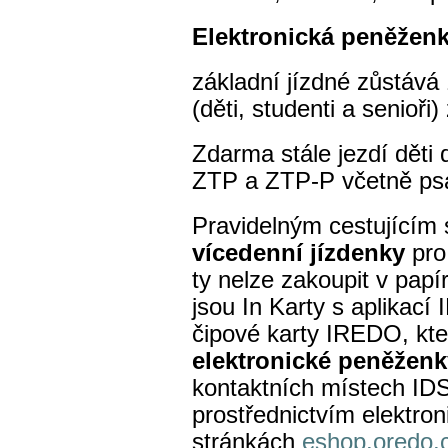
Elektronická peněžen
základní jízdné zůstává 
(děti, studenti a senioři)
Zdarma stále jezdí děti d
ZTP a ZTP-P včetně ps
Pravidelným cestujícím se
vícedenní jízdenky
pro
ty nelze zakoupit v papír
jsou In Karty s aplikac
čipové karty IREDO, kter
elektronické peněženk
kontaktních místech I
prostřednictvím elektro
stránkách
eshop.oredo.