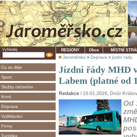
Vyhledej
REGIONY
Obce
MÍSTNÍ STR
Jaroměřsko
>
Doprava
>
jízdní řády
Jízdní řády MHD v
Co se děje
Sport
Labem (platné od 1
Služby občanům
Redakce
/ 10.01.2020, Dvůr Král
Krimi
Od 
Doprava
změ
Vzdělávání
MHD
Firmy
pos
vyb
Turistika