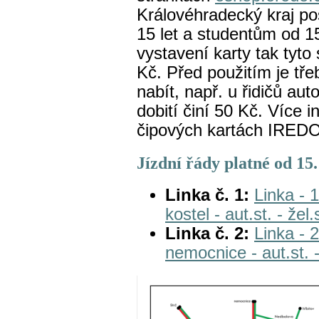
Královéhradecký kraj p
15 let a studentům od 15
vystavení karty tak tyto 
Kč. Před použitím je tř
nabít, např. u řidičů au
dobití činí 50 Kč. Více 
čipových kartách IREDO
Jízdní řády platné od 15.
Linka č. 1:
Linka - 
kostel - aut.st. - žel.
Linka č. 2:
Linka - 2
nemocnice - aut.st. -