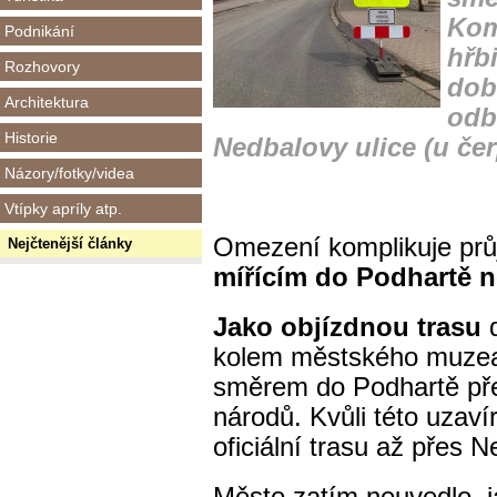
Kom
Podnikání
hřb
Rozhovory
dob
Architektura
odb
Historie
Nedbalovy ulice (u če
Názory/fotky/videa
Vtípky apríly atp.
Omezení komplikuje prů
Nejčtenější články
mířícím do Podhartě 
Jako objízdnou trasu
d
kolem městského muzea 
směrem do Podhartě přes
národů. Kvůli této uzaví
oficiální trasu až přes 