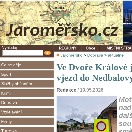
Vyhledej
REGIONY
Obce
MÍSTNÍ STR
Jaroměřsko
>
Doprava
>
aktuálně
Ve Dvoře Králové 
Co se děje
Sport
vjezd do Nedbalovy
Služby občanům
Redakce
/ 19.05.2026
Krimi
Mot
Doprava
nad
Vzdělávání
dal
Firmy
sou
smě
Turistika