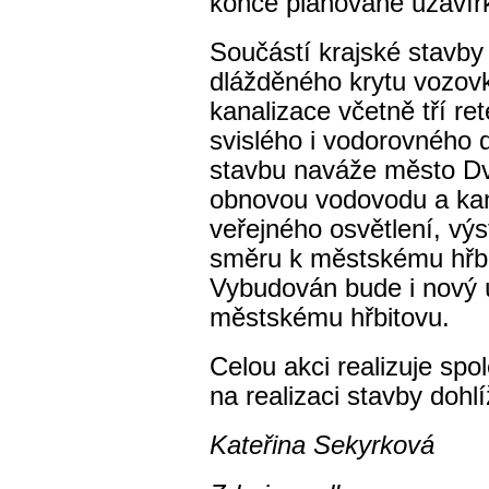
konce plánované uzavír
Součástí krajské stavby
dlážděného krytu vozov
kanalizace včetně tří re
svislého i vodorovného 
stavbu naváže město D
obnovou vodovodu a kana
veřejného osvětlení, vý
směru k městskému hřbit
Vybudován bude i nový ú
městskému hřbitovu.
Celou akci realizuje spol
na realizaci stavby dohl
Kateřina Sekyrková