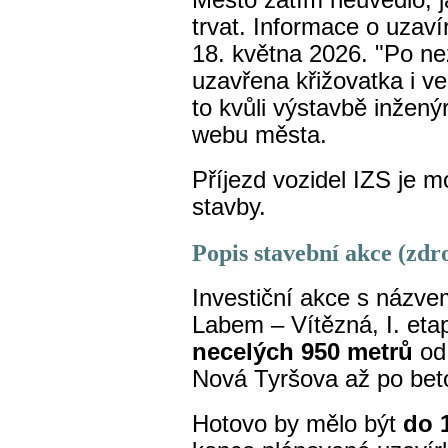
Město zatím neuvedlo, 
trvat. Informace o uzaví
18. května 2026. "Po n
uzavřena křižovatka i v
to kvůli výstavbě inžený
webu města.
Příjezd vozidel IZS je 
stavby.
Popis stavební akce (zd
Investiční akce s názve
Labem – Vítězná, I. eta
necelých 950 metrů
od 
Nová Tyršova až po be
Hotovo by mělo být
do 1