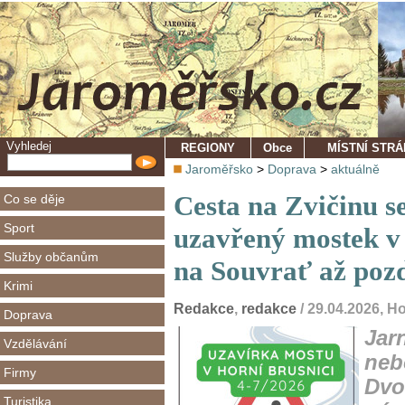
Vyhledej
REGIONY
Obce
MÍSTNÍ STR
Jaroměřsko
>
Doprava
>
aktuálně
Cesta na Zvičinu se
Co se děje
Sport
uzavřený mostek v 
Služby občanům
na Souvrať až pozd
Krimi
Redakce
,
redakce
/ 29.04.2026, H
Doprava
Jar
Vzdělávání
neb
Firmy
Dvo
Turistika