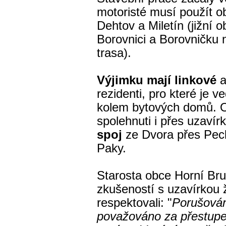
motoristé musí použít o
Dehtov a Miletín (jižní o
Borovnici a Borovničku 
trasa).
Výjimku mají linkové
a
rezidenti, pro které je 
kolem bytových domů. O
spolehnuti i přes uzavír
spoj
ze Dvora přes Peck
Paky.
Starosta obce Horní Bru
zkušeností s uzavírkou ž
respektovali: "
Porušován
považováno za přestupe