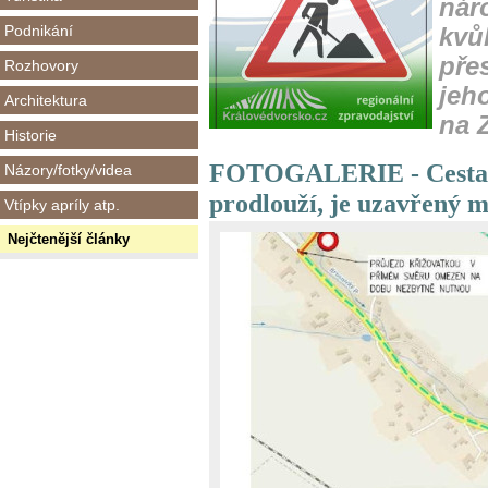
náro
Podnikání
kvů
pře
Rozhovory
jeho
Architektura
na 
Historie
FOTOGALERIE - Cesta n
Názory/fotky/videa
prodlouží, je uzavřený m
Vtípky apríly atp.
Nejčtenější články