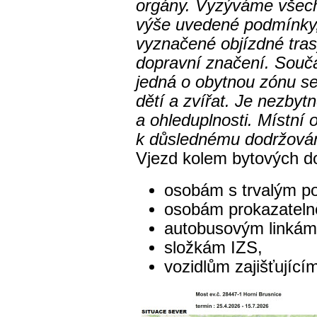
orgány.
Vyzýváme všechny
výše uvedené podmínky,
vyznačené objízdné trasy
dopravní značení.
Souča
jedná o obytnou zónu 
dětí a zvířat. Je nezbyt
a ohleduplnosti.
Místní 
k důslednému dodržován
Vjezd kolem bytových d
osobám s trvalým po
osobám prokazatelně 
autobusovým linkám
složkám IZS,
vozidlům zajišťující