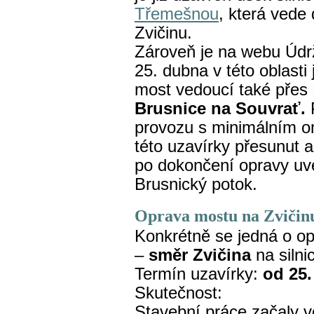
Třemešnou
, která vede 
Zvičinu.
Zároveň je na webu Údr
25. dubna v této oblasti 
most vedoucí také přes 
Brusnice na Souvrať.
P
provozu s minimálním o
této uzavírky přesunut 
po dokončení opravy u
Brusnický potok.
Oprava mostu na Zvičin
Konkrétně se jedná o op
–
směr Zvičina
na silni
Termín uzavírky:
od 25.
Skutečnost:
Stavební práce začaly v