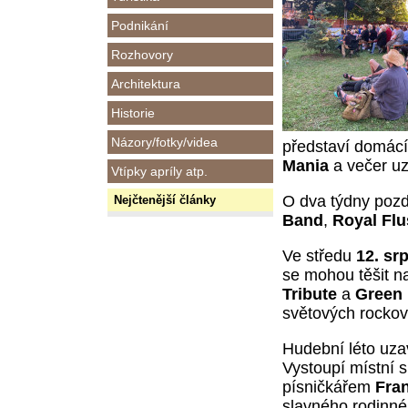
Podnikání
Rozhovory
Architektura
Historie
Názory/fotky/videa
představí domác
Mania
a večer u
Vtípky apríly atp.
O dva týdny pozd
Nejčtenější články
Band
,
Royal Fl
Ve středu
12. sr
se mohou těšit 
Tribute
a
Green 
světových rocko
Hudební léto uz
Vystoupí místní 
písničkářem
Fra
slavného rodinn