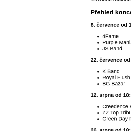
Přehled konc
8. července od
4Fame
Purple Mani
JS Band
22. července o
K Band
Royal Flush
BG Bazar
12. srpna od 18
Creedence 
ZZ Top Trib
Green Day R
26. srpna od 1