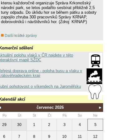
kterou každoročně organizuje Správa Krkonošský
národní park, se letos podařilo sesbírat přibližně 2,5
tuny odpadu. Do úklidu hor se během pátku a soboty
zapojilo zhruba 300 pracovníků Správy KRNAP,
dobrovolníků i návštěvníků hor. (Zdroj: KRNAP)
Další krátké zprávy
Komerční sdělení
ktuální polohu vlaků v ČR najdete v této
nteraktivní mapě SŽDC
eřejná doprava online - poloha busu a vlaku v
rálovéhradeckém kraji
ubní pohotovost o víkendech na Jaroměřsku
Kalendář akcí
červenec 2026
Po
Út
St
Čt
Pá
So
Ne
29
30
1
2
3
4
5
6
7
8
9
10
11
12