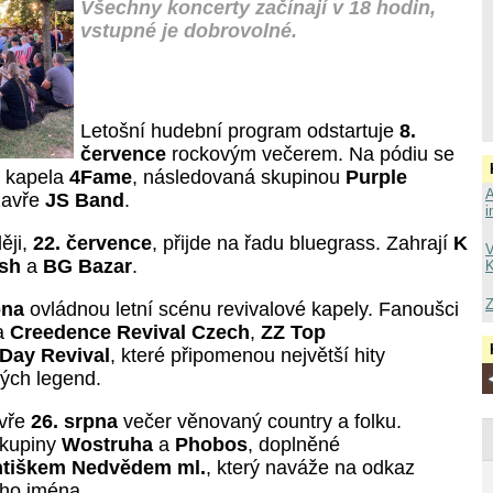
Všechny koncerty začínají v 18 hodin,
vstupné je dobrovolné.
Letošní hudební program odstartuje
8.
července
rockovým večerem. Na pódiu se
í kapela
4Fame
, následovaná skupinou
Purple
A
zavře
JS Band
.
i
ěji,
22. července
, přijde na řadu bluegrass. Zahrají
K
V
ush
a
BG Bazar
.
K
Z
pna
ovládnou letní scénu revivalové kapely. Fanoušci
na
Creedence Revival Czech
,
ZZ Top
Day Revival
, které připomenou největší hity
vých legend.
avře
26. srpna
večer věnovaný country a folku.
skupiny
Wostruha
a
Phobos
, doplněné
ntiškem Nedvědem ml.
, který naváže na odkaz
ého jména.