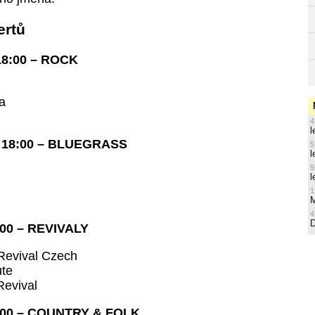
ertů
 18:00 – ROCK
a
4
l
d 18:00 – BLUEGRASS
5
l
9
l
1
M
4
:00 – REVIVALY
Revival Czech
ute
evival
8:00 – COUNTRY & FOLK