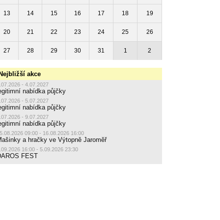
13
14
15
16
17
18
19
20
21
22
23
24
25
26
27
28
29
30
31
1
2
Nejbližší akce
.07.2026 - 4.07.2027
egitimní nabídka půjčky
.07.2026 - 5.07.2027
egitimní nabídka půjčky
.07.2026 - 9.07.2027
egitimní nabídka půjčky
5.08.2026 09:00 - 16.08.2026 16:00
ašinky a hračky ve Výtopně Jaroměř
.09.2026 16:00 - 5.09.2026 23:30
DAROS FEST