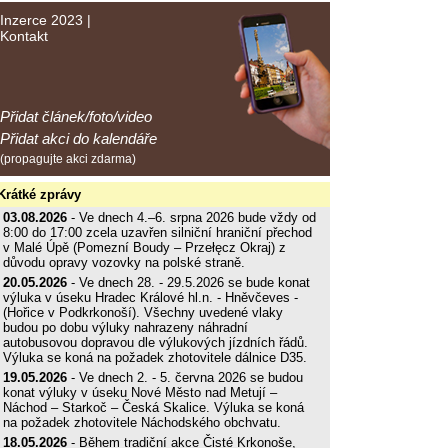
Inzerce 2023
|
Kontakt
Přidat článek/foto/video
Přidat akci do kalendáře
(propagujte akci zdarma)
Krátké zprávy
03.08.2026
- Ve dnech 4.–6. srpna 2026 bude vždy od
8:00 do 17:00 zcela uzavřen silniční hraniční přechod
v Malé Úpě (Pomezní Boudy – Przełęcz Okraj) z
důvodu opravy vozovky na polské straně.
20.05.2026
- Ve dnech 28. - 29.5.2026 se bude konat
výluka v úseku Hradec Králové hl.n. - Hněvčeves -
(Hořice v Podkrkonoší). Všechny uvedené vlaky
budou po dobu výluky nahrazeny náhradní
autobusovou dopravou dle výlukových jízdních řádů.
Výluka se koná na požadek zhotovitele dálnice D35.
19.05.2026
- Ve dnech 2. - 5. června 2026 se budou
konat výluky v úseku Nové Město nad Metují –
Náchod – Starkoč – Česká Skalice. Výluka se koná
na požadek zhotovitele Náchodského obchvatu.
18.05.2026
- Během tradiční akce Čisté Krkonoše,