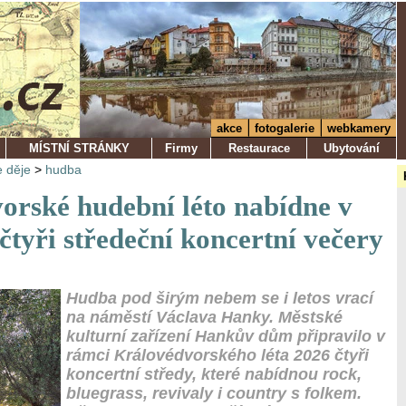
akce
fotogalerie
webkamery
MÍSTNÍ STRÁNKY
Firmy
Restaurace
Ubytování
 děje
>
hudba
orské hudební léto nabídne v
čtyři středeční koncertní večery
Hudba pod širým nebem se i letos vrací
na náměstí Václava Hanky. Městské
kulturní zařízení Hankův dům připravilo v
rámci Královédvorského léta 2026 čtyři
koncertní středy, které nabídnou rock,
bluegrass, revivaly i country s folkem.