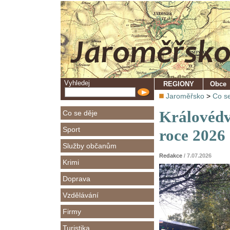
Vyhledej
REGIONY
Obce
Jaroměřsko
>
Co se
Královédv
Co se děje
Sport
roce 2026 
Služby občanům
Redakce
/ 7.07.2026
Krimi
Doprava
Vzdělávání
Firmy
Turistika