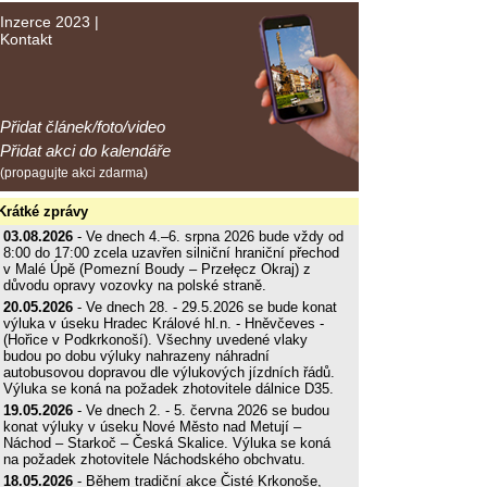
Inzerce 2023
|
Kontakt
Přidat článek/foto/video
Přidat akci do kalendáře
(propagujte akci zdarma)
Krátké zprávy
03.08.2026
- Ve dnech 4.–6. srpna 2026 bude vždy od
8:00 do 17:00 zcela uzavřen silniční hraniční přechod
v Malé Úpě (Pomezní Boudy – Przełęcz Okraj) z
důvodu opravy vozovky na polské straně.
20.05.2026
- Ve dnech 28. - 29.5.2026 se bude konat
výluka v úseku Hradec Králové hl.n. - Hněvčeves -
(Hořice v Podkrkonoší). Všechny uvedené vlaky
budou po dobu výluky nahrazeny náhradní
autobusovou dopravou dle výlukových jízdních řádů.
Výluka se koná na požadek zhotovitele dálnice D35.
19.05.2026
- Ve dnech 2. - 5. června 2026 se budou
konat výluky v úseku Nové Město nad Metují –
Náchod – Starkoč – Česká Skalice. Výluka se koná
na požadek zhotovitele Náchodského obchvatu.
18.05.2026
- Během tradiční akce Čisté Krkonoše,