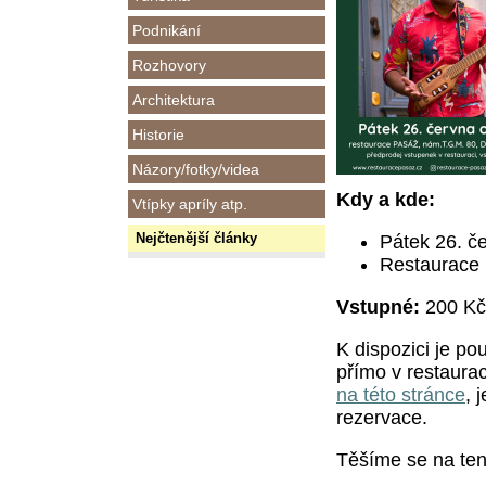
Podnikání
Rozhovory
Architektura
Historie
Názory/fotky/videa
Kdy a kde:
Vtípky apríly atp.
Nejčtenější články
Pátek 26. č
Restaurace
Vstupné:
200 Kč
K dispozici je p
přímo v restaurac
na této stránce
, 
rezervace.
Těšíme se na ten