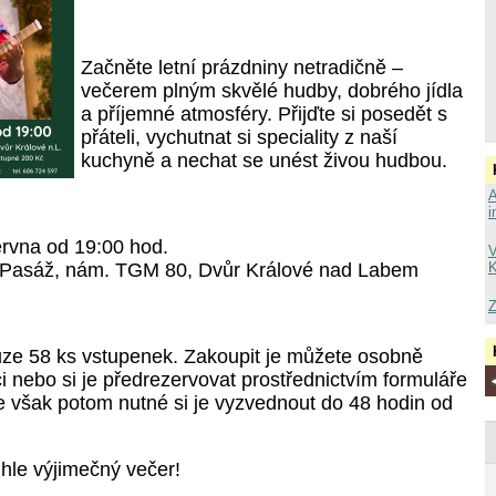
Začněte letní prázdniny netradičně –
večerem plným skvělé hudby, dobrého jídla
a příjemné atmosféry. Přijďte si posedět s
přáteli, vychutnat si speciality z naší
kuchyně a nechat se unést živou hudbou.
A
i
ervna od 19:00 hod.
V
 Pasáž, nám. TGM 80, Dvůr Králové nad Labem
K
Z
ouze 58 ks vstupenek. Zakoupit je můžete osobně
i nebo si je předrezervovat prostřednictvím formuláře
je však potom nutné si je vyzvednout do 48 hodin od
hle výjimečný večer!