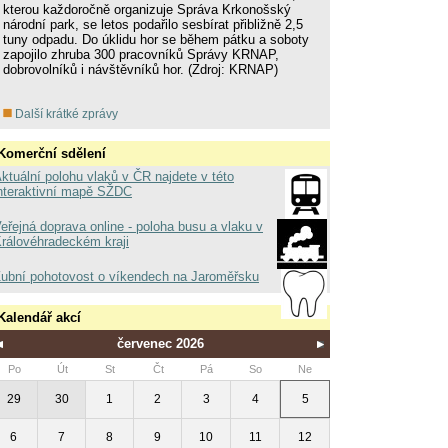
kterou každoročně organizuje Správa Krkonošský
národní park, se letos podařilo sesbírat přibližně 2,5
tuny odpadu. Do úklidu hor se během pátku a soboty
zapojilo zhruba 300 pracovníků Správy KRNAP,
dobrovolníků i návštěvníků hor. (Zdroj: KRNAP)
Další krátké zprávy
Komerční sdělení
ktuální polohu vlaků v ČR najdete v této
nteraktivní mapě SŽDC
eřejná doprava online - poloha busu a vlaku v
rálovéhradeckém kraji
ubní pohotovost o víkendech na Jaroměřsku
Kalendář akcí
červenec 2026
Po
Út
St
Čt
Pá
So
Ne
29
30
1
2
3
4
5
6
7
8
9
10
11
12