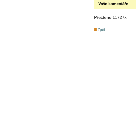
Vaše komentáře
Přečteno 11727x
Zpět