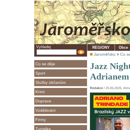
Vyhledej
REGIONY
Obce
Jaroměřsko
>
Co se
Jazz Night
Co se děje
Sport
Adrianem
Služby občanům
Redakce
/ 25.06.2026, Akt
Krimi
Doprava
Vzdělávání
Firmy
Turistika