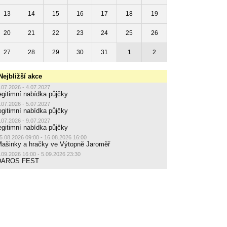
13
14
15
16
17
18
19
20
21
22
23
24
25
26
27
28
29
30
31
1
2
Nejbližší akce
.07.2026 - 4.07.2027
egitimní nabídka půjčky
.07.2026 - 5.07.2027
egitimní nabídka půjčky
.07.2026 - 9.07.2027
egitimní nabídka půjčky
5.08.2026 09:00 - 16.08.2026 16:00
ašinky a hračky ve Výtopně Jaroměř
.09.2026 16:00 - 5.09.2026 23:30
DAROS FEST