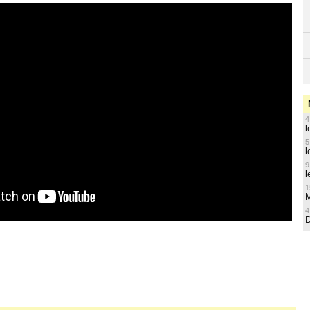
4
l
5
l
9
l
1
M
4