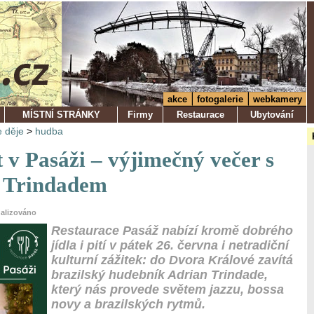
akce
fotogalerie
webkamery
MÍSTNÍ STRÁNKY
Firmy
Restaurace
Ubytování
 děje
>
hudba
 v Pasáži – výjimečný večer s
 Trindadem
ualizováno
Restaurace Pasáž nabízí kromě dobrého
jídla i pití v pátek 26. června i netradiční
kulturní zážitek: do Dvora Králové zavítá
brazilský hudebník Adrian Trindade,
který nás provede světem jazzu, bossa
novy a brazilských rytmů.