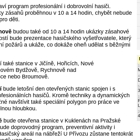
aví program profesionální i dobrovolní hasiči.
y zásahů proběhnou v 10 a 14 hodin, chybět nebude
pro děti.
nově
budou také od 10 a 14 hodin ukázky zásahové
ostí bude prezentace hasičského vyšetřovatele, který
vání požárů a ukáže, co dokáže oheň udělat s běžnými
í také stanice v
Jičíně
,
Hořicích
,
Nové
1
ovém Bydžově
,
Rychnově nad
M
šce
nebo
Broumově
.
4
5
í
bude letošní den otevřených stanic spojen i s
3
rofesionálních hasičů. Kromě techniky a dynamických
1
é navštívit také speciální polygon pro práce ve
L
lnou hloubkou.
2
4
é
bude otevřena stanice v Kuklenách na Pražské
bude doprovodný program, preventivní aktivity i
asičský areál na nábřeží U Přívozu zůstane tentokrát