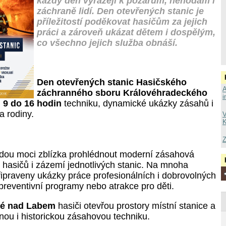
každý den vyrážejí k požárům, nehodám i
záchraně lidí. Den otevřených stanic je
příležitostí poděkovat hasičům za jejich
práci a zároveň ukázat dětem i dospělým,
co všechno jejich služba obnáší.
Den otevřených stanic Hasičského
A
záchranného sboru Královéhradeckého
i
 9 do 16 hodin
techniku, dynamické ukázky zásahů i
a rodiny.
V
K
Z
udou moci zblízka prohlédnout moderní zásahová
 hasičů i zázemí jednotlivých stanic. Na mnoha
ipraveny ukázky práce profesionálních i dobrovolných
preventivní programy nebo atrakce pro děti.
vé nad Labem
hasiči otevřou prostory místní stanice a
nou i historickou zásahovou techniku.