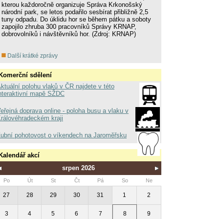
kterou každoročně organizuje Správa Krkonošský
národní park, se letos podařilo sesbírat přibližně 2,5
tuny odpadu. Do úklidu hor se během pátku a soboty
zapojilo zhruba 300 pracovníků Správy KRNAP,
dobrovolníků i návštěvníků hor. (Zdroj: KRNAP)
Další krátké zprávy
Komerční sdělení
ktuální polohu vlaků v ČR najdete v této
nteraktivní mapě SŽDC
eřejná doprava online - poloha busu a vlaku v
rálovéhradeckém kraji
ubní pohotovost o víkendech na Jaroměřsku
Kalendář akcí
srpen 2026
Po
Út
St
Čt
Pá
So
Ne
27
28
29
30
31
1
2
3
4
5
6
7
8
9