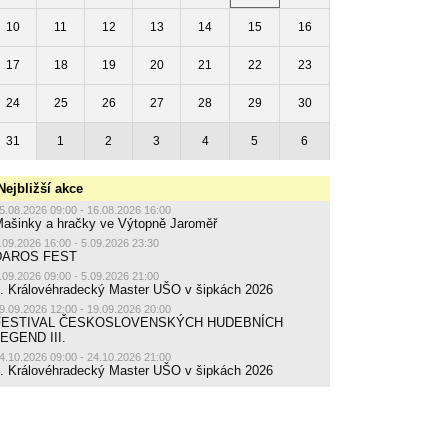
10
11
12
13
14
15
16
17
18
19
20
21
22
23
24
25
26
27
28
29
30
31
1
2
3
4
5
6
Nejbližší akce
5.08.2026 09:00 - 16.08.2026 16:00
ašinky a hračky ve Výtopně Jaroměř
.09.2026 16:00 - 5.09.2026 23:30
DAROS FEST
.09.2026 09:00 - 5.09.2026 21:00
. Královéhradecký Master UŠO v šipkách 2026
9.09.2026 12:00 - 19.09.2026 20:00
FESTIVAL ČESKOSLOVENSKÝCH HUDEBNÍCH
EGEND III.
4.10.2026 09:00 - 24.10.2026 21:00
. Královéhradecký Master UŠO v šipkách 2026