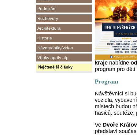
Podnikání
Rozhovory
Architektura
Historie
Názory/fotky/videa
Vtípky apríly atp.
kraje
nabídne
od
Nejčtenější články
program pro děti 
Program
Návštěvníci si b
vozidla, vybavení
místech budou př
hasičů, soutěže, 
Ve
Dvoře Králo
představí součas