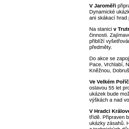
V
Jaroměři
připr
Dynamické ukázk
ani skákací hrad 
Na stanici
v
Trut
činnosti. Zajímav
přiblíží vyšetřo
předměty.
Do akce se zapoj
Pace
,
Vrchlabí
,
N
Kněžnou
,
Dobru
Ve
Velkém Poříč
oslavou 55 let p
ukázek bude možn
výškách a nad vo
V
Hradci Králov
třídě. Připraven 
ukázky zásahů. H