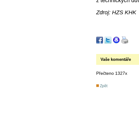
z technických dů
Zdroj: HZS KHK
Vaše komentáře
Přečteno 1327x
Zpět