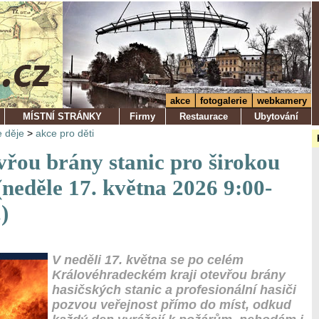
akce
fotogalerie
webkamery
MÍSTNÍ STRÁNKY
Firmy
Restaurace
Ubytování
 děje
>
akce pro děti
vřou brány stanic pro širokou
(neděle 17. května 2026 9:00-
)
V neděli 17. května se po celém
Královéhradeckém kraji otevřou brány
hasičských stanic a profesionální hasiči
pozvou veřejnost přímo do míst, odkud