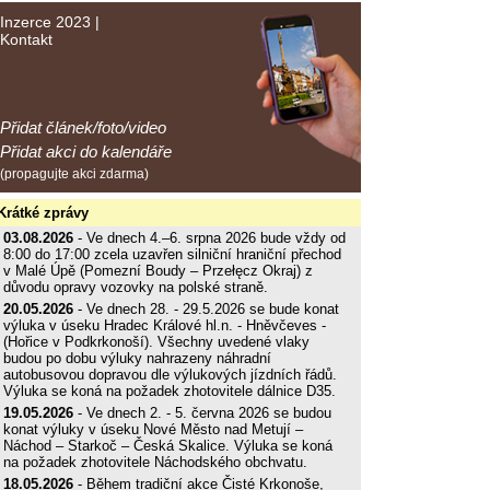
Inzerce 2023
|
Kontakt
Přidat článek/foto/video
Přidat akci do kalendáře
(propagujte akci zdarma)
Krátké zprávy
03.08.2026
- Ve dnech 4.–6. srpna 2026 bude vždy od
8:00 do 17:00 zcela uzavřen silniční hraniční přechod
v Malé Úpě (Pomezní Boudy – Przełęcz Okraj) z
důvodu opravy vozovky na polské straně.
20.05.2026
- Ve dnech 28. - 29.5.2026 se bude konat
výluka v úseku Hradec Králové hl.n. - Hněvčeves -
(Hořice v Podkrkonoší). Všechny uvedené vlaky
budou po dobu výluky nahrazeny náhradní
autobusovou dopravou dle výlukových jízdních řádů.
Výluka se koná na požadek zhotovitele dálnice D35.
19.05.2026
- Ve dnech 2. - 5. června 2026 se budou
konat výluky v úseku Nové Město nad Metují –
Náchod – Starkoč – Česká Skalice. Výluka se koná
na požadek zhotovitele Náchodského obchvatu.
18.05.2026
- Během tradiční akce Čisté Krkonoše,