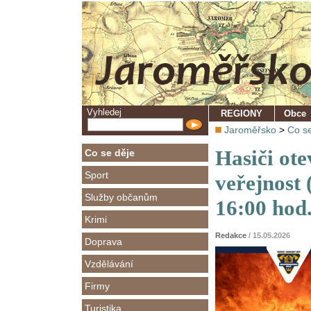
Vyhledej
REGIONY
Obce
Jaroměřsko
>
Co se
Hasiči ote
Co se děje
Sport
veřejnost 
Služby občanům
16:00 hod.
Krimi
Redakce
/ 15.05.2026
Doprava
Vzdělávání
Firmy
Turistika