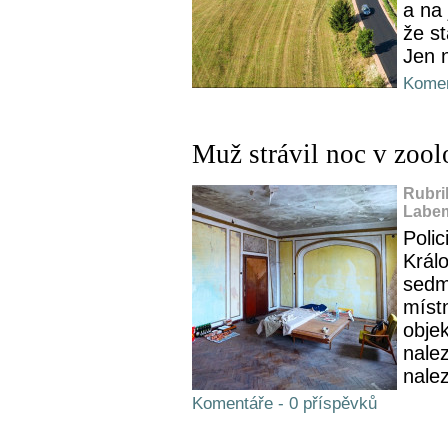
a na 
že s
Jen n
Komen
Muž strávil noc v zool
Rubri
Labem
Poli
Král
sedm
místn
obje
nale
nalez
Komentáře - 0 příspěvků