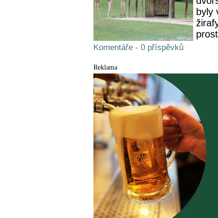
dvors
byly
žiraf
prost
Komentáře - 0 příspěvků
Reklama