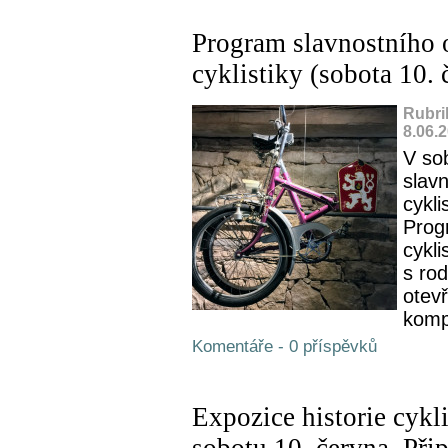
Program slavnostního o
cyklistiky (sobota 10.
Rubri
8.06.
V so
slavn
cykli
Prog
cykl
s rod
otevř
komp
Komentáře - 0 příspěvků
Expozice historie cykli
sobotu 10. června. Při