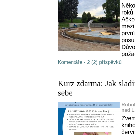
Něko
roků
Ačkol
mezi 
první
posu
Důvo
poža
Komentáře - 2 (2) příspěvků
Kurz zdarma: Jak sladit
sebe
Rubri
nad L
Zvem
kniho
červ