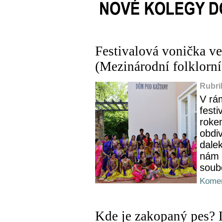
Festivalová vonička v
(Mezinárodní folklorní
Rubri
V rá
festi
rokem
obdi
dale
nám 
soubo
Komen
Kde je zakopaný pes? 