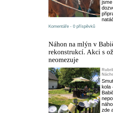
jsme
dozv
přip
natáč
Komentáře - 0 příspěvků
Náhon na mlýn v Babič
rekonstrukcí. Akci s o
neomezuje
Rubri
Nácho
Smut
kola 
Babič
nepo
náho
zde a