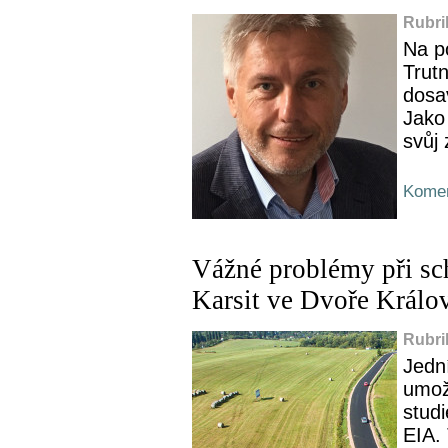
Rubri
Na p
Trut
dosav
Jako
svůj 
Komen
Vážné problémy při sc
Karsit ve Dvoře Králov
Rubri
Jedn
umož
studi
EIA. 