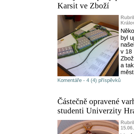
Karsit ve Zboží
Rubri
Králo
Něko
byl u
naše
v 18
Zbož
a tak
měst
Komentáře - 4 (4) příspěvků
Částečně opravené varh
studenti Univerzity H
Rubri
15.06