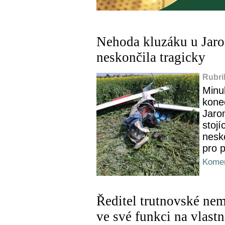
Nehoda kluzáku u Jar
neskončila tragicky
Rubri
Minu
koneč
Jaro
stoj
nesko
pro p
Komen
Ředitel trutnovské nem
ve své funkci na vlast