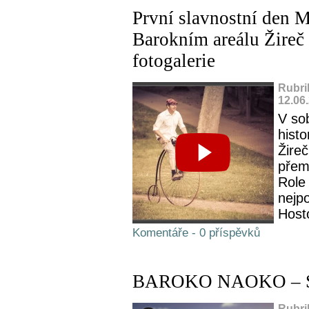
První slavnostní den M
Barokním areálu Žireč 
fotogalerie
Rubri
12.06
V so
hist
Žireč
přemě
Role 
nejpo
Hosto
Komentáře - 0 příspěvků
BAROKO NAOKO – 
Rubri