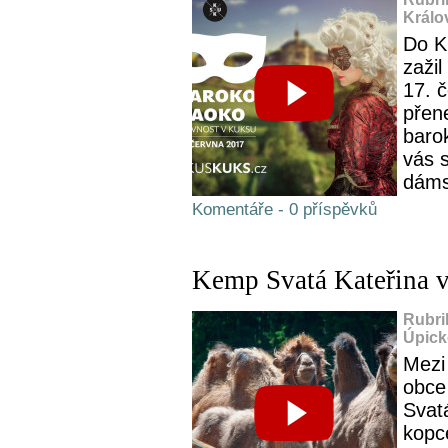
Králo
Do Ku
zaži
17. 
přene
baro
vás 
dámsk
Komentáře - 0 příspěvků
Kemp Svatá Kateřina 
Rubri
Úpick
Mezi
obce
Svat
kopc