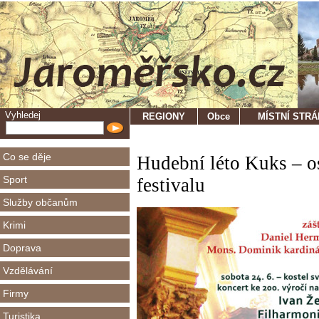
Vyhledej
REGIONY
Obce
MÍSTNÍ STR
Co se děje
Hudební léto Kuks – 
Sport
festivalu
Služby občanům
Krimi
Doprava
Vzdělávání
Firmy
Turistika