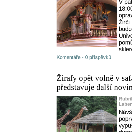
V pá
18:0
opra
Žirči
budo
Unive
pomů
skler
Komentáře - 0 příspěvků
Žirafy opět volně v s
představuje další novi
Rubri
Labem
Návš
popr
vypuš