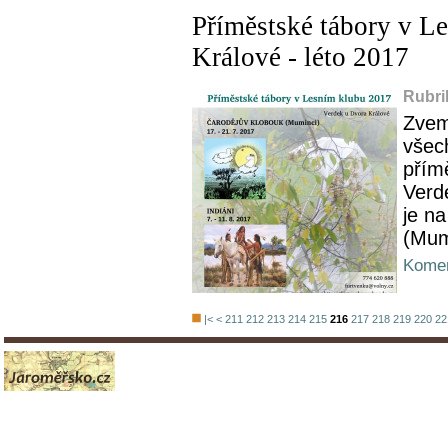
Příměstské tábory v L
Králové - léto 2017
Rubri
Zvem
všech
přím
Verd
je n
(Mum
Komen
|<
<
211
212
213
214
215
216
217
218
219
220
22