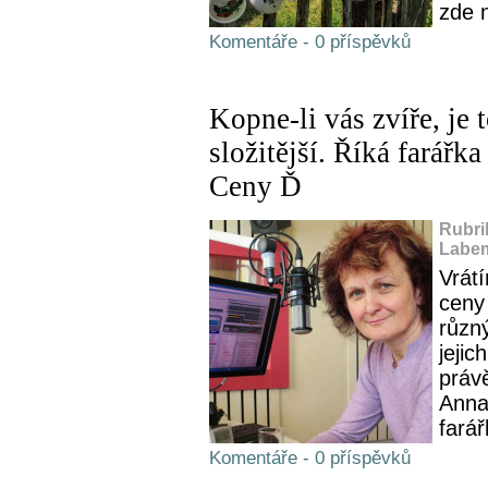
zde 
Komentáře - 0 příspěvků
Kopne-li vás zvíře, je 
složitější. Říká farářk
Ceny Ď
Rubri
Labem
Vrát
ceny
různ
jejic
práv
Anna 
farář
Komentáře - 0 příspěvků