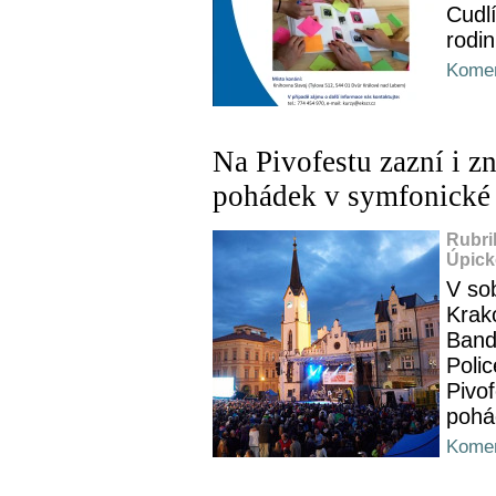
Cudlí
rodin
Komen
Na Pivofestu zazní i 
pohádek v symfonické 
Rubri
Úpick
V so
Krak
Band
Poli
Pivo
pohá
Komen