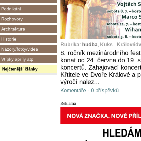
Podnikání
Rozhovory
Architektura
Historie
Rubrika:
hudba
, Kuks - Královéd
Názory/fotky/videa
8. ročník mezinárodního fes
Vtípky apríly atp.
konat od 24. června do 19. 
koncertů. Zahajovací koncert
Nejčtenější články
Křtitele ve Dvoře Králové a 
výročí nalez...
Komentáře - 0 příspěvků
Reklama