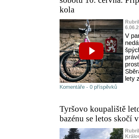
kola
Rubri
6.06.
V par
nedá
špýc
práv
prost
Sběra
lety 
Komentáře - 0 příspěvků
Tyršovo koupaliště let
bazénu se letos skočí v
Rubri
Králo