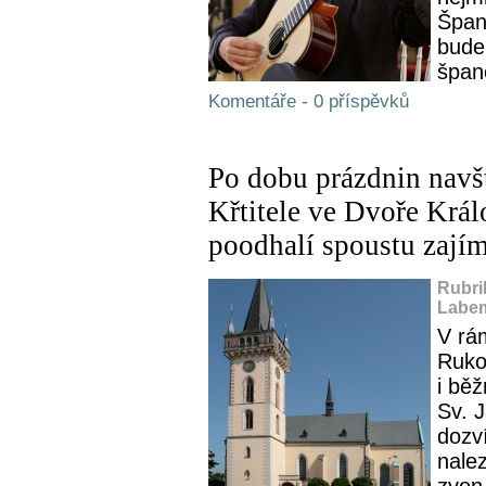
Špan
bude
špan
Komentáře - 0 příspěvků
Po dobu prázdnin navšt
Křtitele ve Dvoře Krá
poodhalí spoustu zají
Rubri
Labem
V rám
Ruko
i běž
Sv. 
dozv
nalez