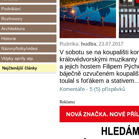
Podnikání
Rozhovory
Architektura
Historie
Rubrika:
hudba
, 23.07.2017
Názory/fotky/videa
V sobotu se na koupališti ko
Vtípky apríly atp.
královédvorskými muzikant
a jejich hostem Filipem Pýcho
Nejčtenější články
báječně ozvučeném koupališti
toulal s foťákem a stativem..
Komentáře - 5 (5) příspěvků
Reklama