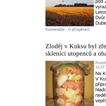
pod 
vyraz
Leto
Dvůr 
Dube
Komentáře - 0 příspěvků
Zloděj v Kuksu byl zř
sklenici utopenců a ob
Rubri
12.07
Na K
V Ku
přip
hlad
nedě
vepřo