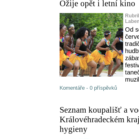
Ožije opět i letní kino
Rubri
Labem
Od s
červ
tradi
hudby
zába
fest
tane
muzik
Komentáře - 0 příspěvků
Seznam koupališť a vo
Královéhradeckém kraj
hygieny