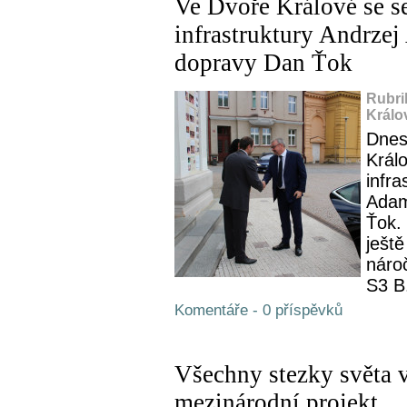
Ve Dvoře Králové se se
infrastruktury Andrze
dopravy Dan Ťok
Rubri
Králo
Dnes
Králo
infra
Adam
Ťok. 
ještě
nároč
S3 B.
Komentáře - 0 příspěvků
Všechny stezky světa v
mezinárodní projekt