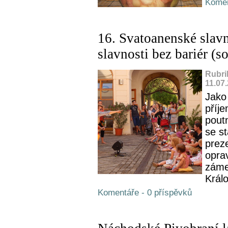
Komen
16. Svatoanenské slavn
slavnosti bez bariér (s
Rubri
11.07
Jako
příj
pout
se s
prez
opra
záme
Král
Komentáře - 0 příspěvků