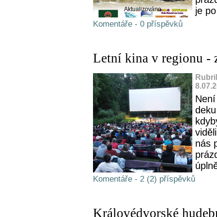
je p
Aktualizováno
Komentáře - 0 příspěvků
Letní kina v regionu -
Rubri
8.07.
Není 
deku 
kdyb
viděl
nás 
práz
úplně
Komentáře - 2 (2) příspěvků
Královédvorské hudební