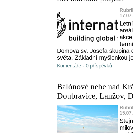
Rubri
17.07
Letn
areál
akce
term
Domova sv. Josefa skupina d
světa. Základní myšlenkou je
Komentáře - 0 příspěvků
Balónové nebe nad Kr
Doubravice, Lanžov, 
Rubri
15.07
Stejn
milov