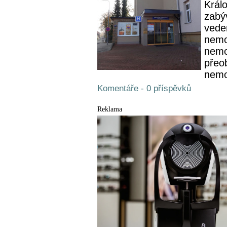
Král
zabý
vede
nemo
nemo
přeo
nemo
Komentáře - 0 příspěvků
Reklama