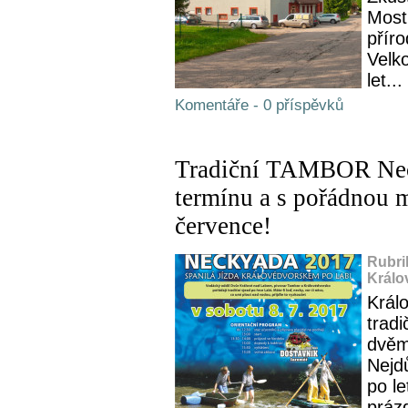
Most
přír
Velko
let...
Komentáře - 0 příspěvků
Tradiční TAMBOR Nec
termínu a s pořádnou m
července!
Rubri
Králo
Králo
trad
dvěm
Nejdů
po l
práz