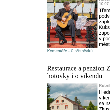
10.07
Třemi
podv
zapln
Kuks
zapo
v pod
měst
Komentáře - 0 příspěvků
Restaurace a penzion 
hotovky i o víkendu
Rubri
Hled
víken
se na
Zkus