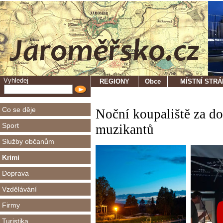
Vyhledej
REGIONY
Obce
MÍSTNÍ STR
Co se děje
Noční koupaliště za d
Sport
muzikantů
Služby občanům
Krimi
Doprava
Vzdělávání
Firmy
Turistika