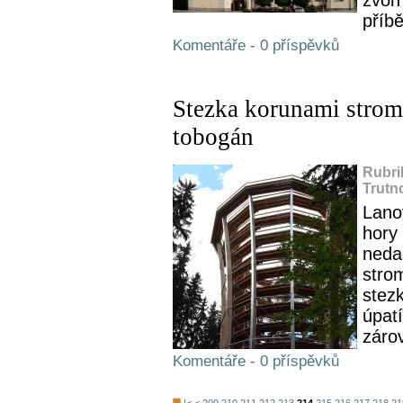
zvon
příbě
Komentáře - 0 příspěvků
Stezka korunami strom
tobogán
Rubri
Trutn
Lano
hory
neda
stro
stez
úpat
zárov
Komentáře - 0 příspěvků