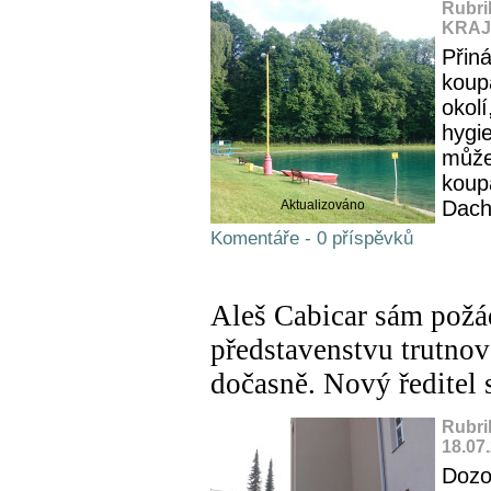
Rubri
KRAJ,
Přin
koup
okolí
hygie
můžet
koup
Dach
Aktualizováno
Komentáře - 0 příspěvků
Aleš Cabicar sám požá
představenstvu trutno
dočasně. Nový ředitel 
Rubri
18.07
Dozo