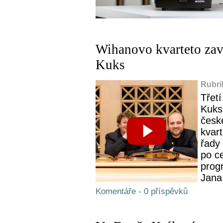
Wihanovo kvarteto zaví
Kuks
Rubri
Třetí
Kuks
česk
kvart
řady 
po c
prog
Jana
Komentáře - 0 příspěvků