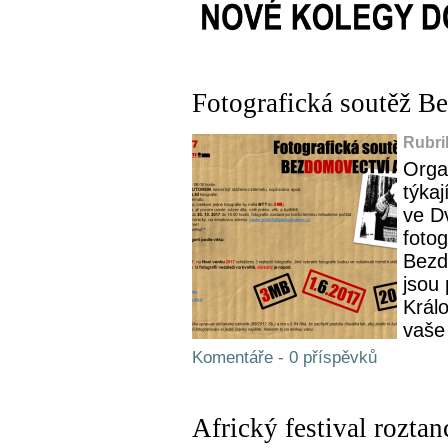
Fotografická soutěž B
Rubri
Organ
týka
ve D
foto
Bezd
jsou
Král
vaše 
Komentáře - 0 příspěvků
Africký festival rozt