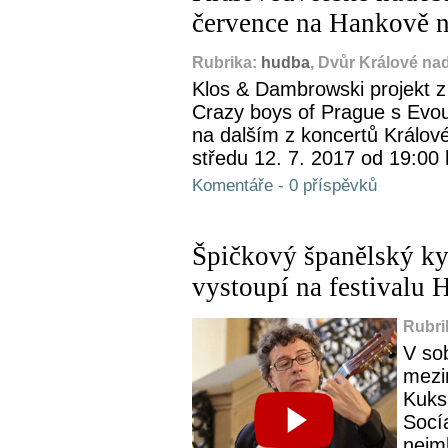
července na Hankově 
Rubrika:
hudba
, Dvůr Králové na
Klos & Dambrowski projekt z 
Crazy boys of Prague s Evou
na dalším z koncertů Králov
středu 12. 7. 2017 od 19:00
Komentáře - 0 příspěvků
Špičkový španělský ky
vystoupí na festivalu 
Rubri
V so
mezi
Kuks
Socí
nejm