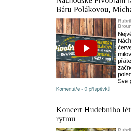
Náchodské Pivobraní l
Báru Polákovou, Mich
Rubri
Broum
Nejvě
Nách
červ
milov
přát
začn
poled
Své p
Komentáře - 0 příspěvků
Koncert Hudebního lé
rytmu
Rubri