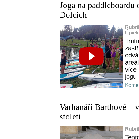
Joga na paddleboardu o
Dolcích
Rubri
Úpick
Trut
zastř
odvá
areá
více 
jogu
Komen
Varhanáři Barthové – v
století
Rubri
Tento