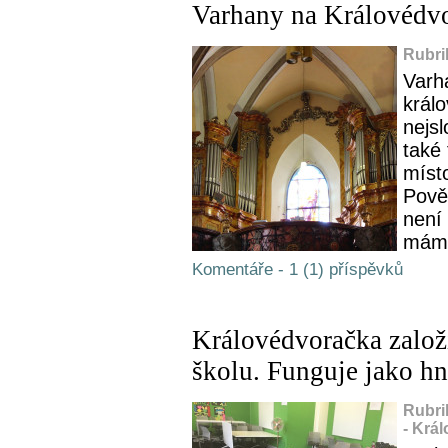
Varhany na Královédv
Rubri
Varh
králo
nejs
také
místo
Pově
není 
máme
Komentáře - 1 (1) příspěvků
Královédvoračka založ
školu. Funguje jako hn
Rubri
- Krá