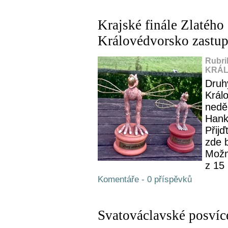
Krajské finále Zlatého 
Královédvorsko zastupu
Rubri
KRÁL
Druhý
Král
neděl
Hank
Přij
zde 
Možn
z 15
Komentáře - 0 příspěvků
Svatováclavské posvíce