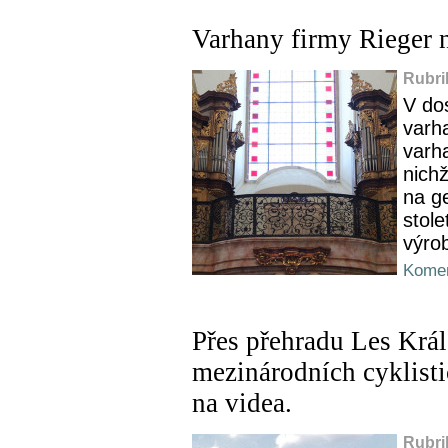
Varhany firmy Rieger 
Rubri
V do
varha
varh
nich
na ge
stol
výro
Komen
Přes přehradu Les Král
mezinárodních cyklisti
na videa.
Rubri