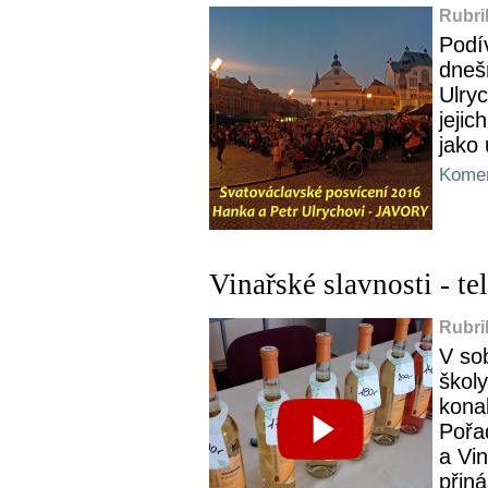
Rubri
Podív
dneš
Ulryc
jejic
jako 
Komen
Vinařské slavnosti - te
Rubri
V sob
školy
konal
Pořa
a Vi
přiná