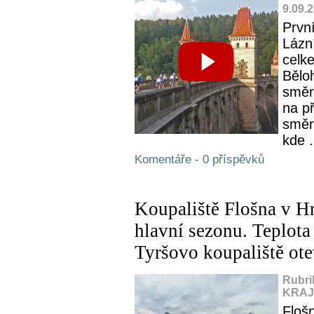
9.09.
Prvn
Lázní
celk
Bělo
směr
na p
směr
kde .
Komentáře - 0 příspěvků
Koupaliště Flošna v Hr
hlavní sezonu. Teplota
Tyršovo koupaliště ote
Rubri
KRAJ,
Flošn