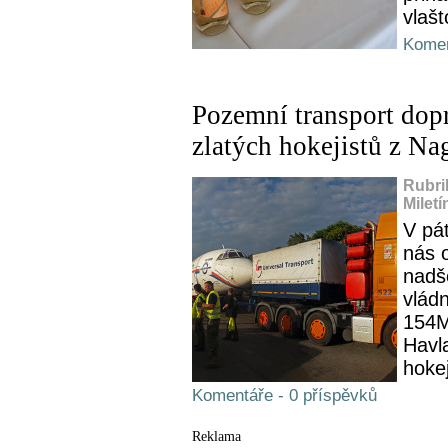
vlašt
Komen
Pozemní transport dopr
zlatých hokejistů z Na
Rubri
Miletí
V pát
nás o
nadš
vládn
154M.
Havla
hokej
Komentáře - 0 příspěvků
Reklama