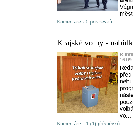
Vágn
měst
Komentáře - 0 příspěvků
Krajské volby - nabídk
Rubri
16.09
Reda
před
nebu
progr
násl
pouz
volb
vo...
Komentáře - 1 (1) příspěvků