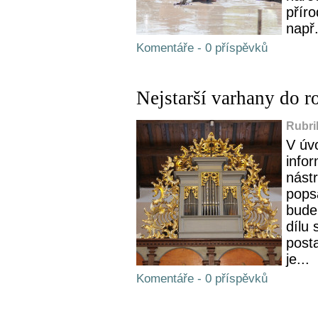
přír
např.
Komentáře - 0 příspěvků
Nejstarší varhany do 
Rubri
V úv
info
nástr
pops
bude
dílu 
post
je...
Komentáře - 0 příspěvků