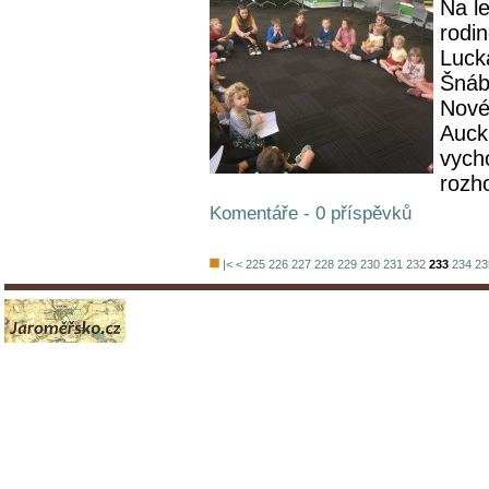
Na le
rodi
Luck
Šnáb
Nové
Auck
vych
rozho
Komentáře - 0 příspěvků
|<
<
225
226
227
228
229
230
231
232
233
234
23