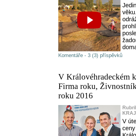
Jedin
věku.
odráž
prohl
posle
žadon
doma
Komentáře - 3 (3) příspěvků
V Královéhradeckém kr
Firma roku, Živnostní
roku 2016
Rubri
KRAJ,
V úte
ceny 
Král