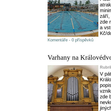
atrak
mini
září,
zde n
a vst
Kč/do
Komentáře - 0 příspěvků
Varhany na Královédvor
Rubri
V pá
Král
popi
vznik
zde b
nevk
jiný