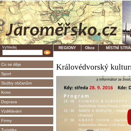
Vyhledej
REGIONY
Obce
MÍSTNÍ STR
Co se děje
Královédvorský kulturní
Sport
Služby občanům
Krimi
Doprava
Vzdělávání
Firmy
Turistika