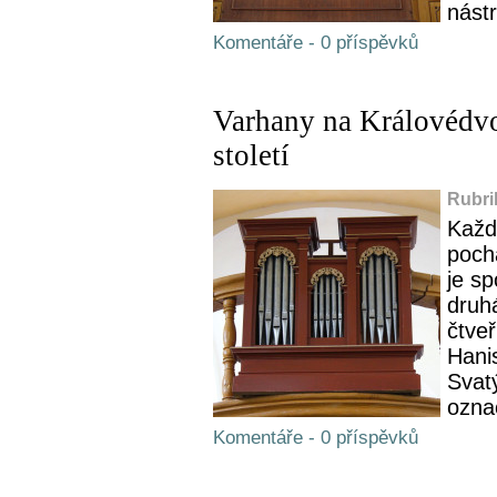
nástr
Komentáře - 0 příspěvků
Varhany na Královédvo
století
Rubri
Každ
poch
je s
druhá
čtve
Hanis
Svat
označ
Komentáře - 0 příspěvků