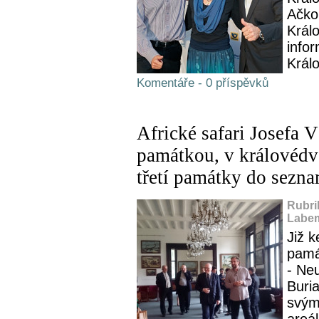
Ačkol
Králo
infor
Králo
Komentáře - 0 příspěvků
Africké safari Josefa V
památkou, v královédvo
třetí památky do sezna
Rubri
Labem
Již 
pamá
- Ne
Buria
svým
areál