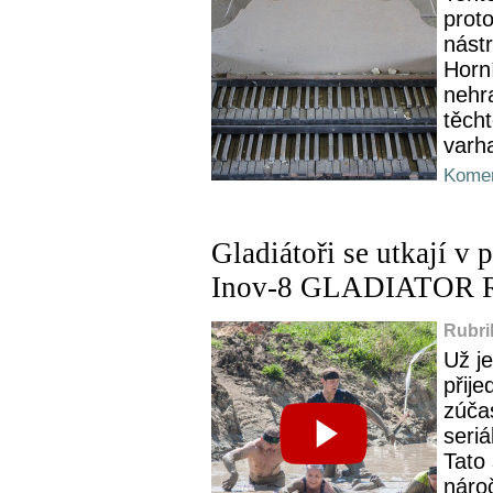
prot
nástr
Horní
nehra
těch
varha
Komen
Gladiátoři se utkají v
Inov-8 GLADIATOR
Rubri
Už j
přij
zúčas
seri
Tato
náro