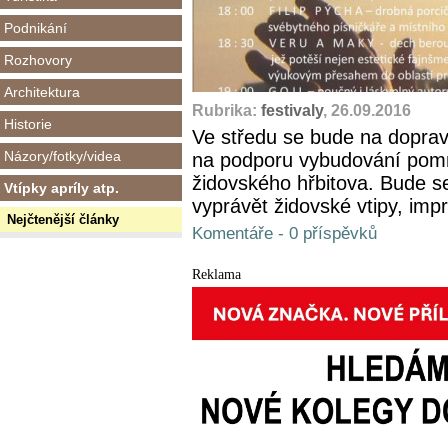
Podnikání
Rozhovory
Architektura
Rubrika:
festivaly
, 26.09.2016
Historie
Ve středu se bude na dopravn
Názory/fotky/videa
na podporu vybudování pom
židovského hřbitova. Bude se
Vtípky apríly atp.
vyprávět židovské vtipy, impro
Nejčtenější články
Komentáře - 0 příspěvků
Reklama