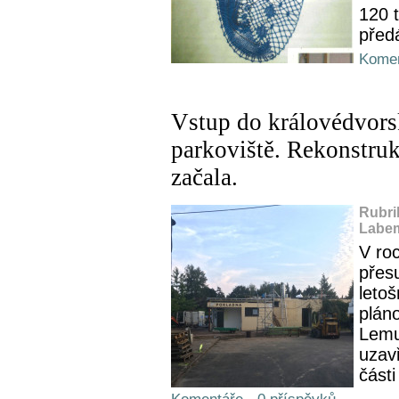
120 t
předá
Komen
Vstup do královédvorsk
parkoviště. Rekonstru
začala.
Rubri
Labem
V ro
přes
letoš
plán
Lemur
uzavř
části