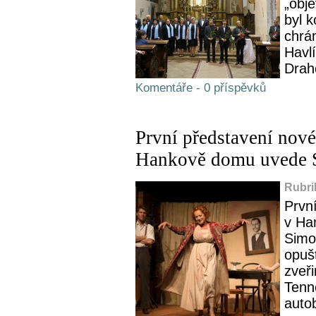
„obj
byl 
chrá
Havl
Draho
Komentáře - 0 příspěvků
První představení nové
Hankově domu uvede 
Rubri
Prvn
v Ha
Simon
opuš
zveř
Tenne
autob