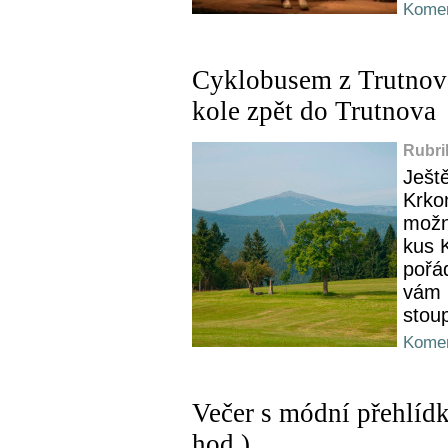
Komen
Cyklobusem z Trutnov
kole zpět do Trutnova
Rubri
Ještě
Krko
možno
kus K
pořá
vám 
stou
Komen
Večer s módní přehlídk
hod.)