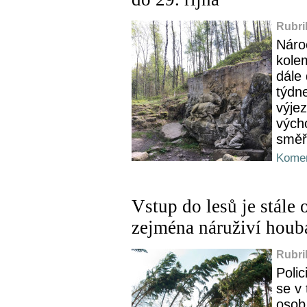
Rubri
Náro
kole
dále 
týdn
výjez
vých
směř
Komen
Vstup do lesů je stále
zejména náruživí houba
Rubri
Poli
se v 
osob