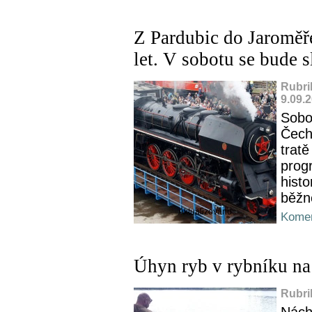
Z Pardubic do Jaroměř
let. V sobotu se bude s
Rubri
9.09.
Sobo
Čech
trat
prog
histo
běžn
Aktualizováno
Komen
Úhyn ryb v rybníku na
Rubri
Nácho