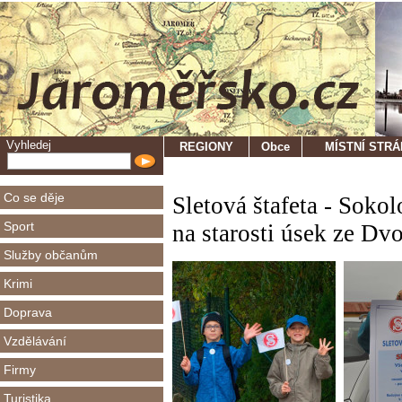
Vyhledej
REGIONY
Obce
MÍSTNÍ STR
Co se děje
Sletová štafeta - Soko
Sport
na starosti úsek ze Dv
Služby občanům
Krimi
Doprava
Vzdělávání
Firmy
Turistika