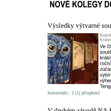
Výsledky výtvarné sou
Rubri
Králo
Ve čt
sout
král
ročn
zúčas
vybí
výher
Teng
Komentáře - 1 (1) příspěvků
V druhém závodě NA 