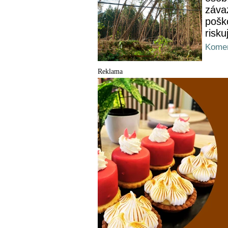
záva
pošk
risku
Komen
Reklama