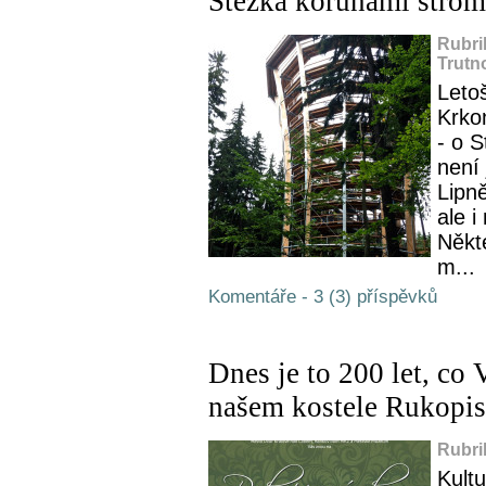
Stezka korunami stro
Rubri
Trutn
Letoš
Krko
- o 
není 
Lipn
ale i
Někt
m...
Komentáře - 3 (3) příspěvků
Dnes je to 200 let, co
našem kostele Rukopis
Rubri
Kultu