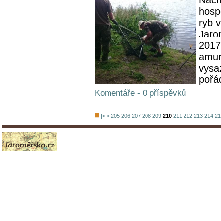
hospo
ryb 
Jaro
2017
amur
vysa
pořád
Komentáře - 0 příspěvků
|<
<
205
206
207
208
209
210
211
212
213
214
21