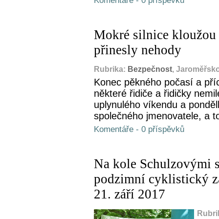
Komentáře - 0 příspěvků
Mokré silnice kloužou 
přinesly nehody
Rubrika:
Bezpečnost
, Jaroměřsko
Konec pěkného počasí a příc
některé řidiče a řidičky nem
uplynulého víkendu a ponděl
společného jmenovatele, a t
Komentáře - 0 příspěvků
Na kole Schulzovými sa
podzimní cyklistický 
21. září 2017
Rubri