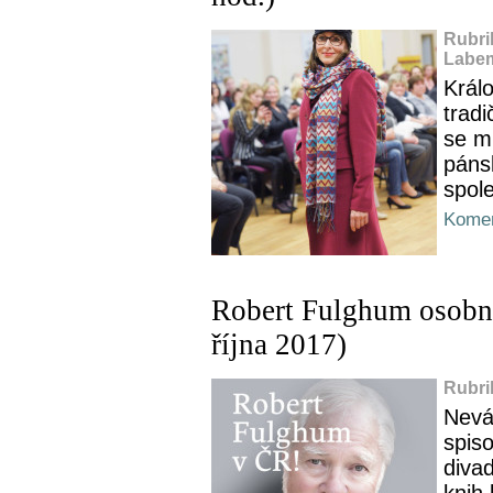
Rubri
Labem
Králo
tradi
se m
páns
spol
Komen
Robert Fulghum osobně
října 2017)
Rubri
Nevá
spis
diva
knih