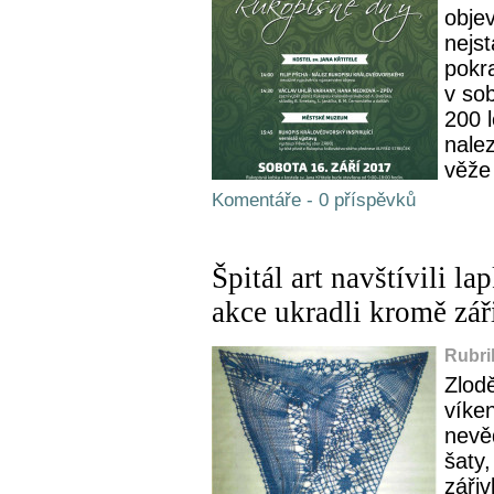
obje
nejs
pokr
v so
200 
nale
věže 
Komentáře - 0 příspěvků
Špitál art navštívili l
akce ukradli kromě zář
Rubri
Zlodě
víke
nevěd
šaty,
záři