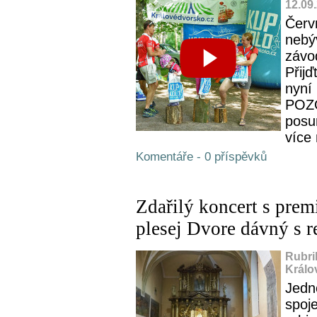
12.09
Červ
nebý
závod
Přijď
nyní 
POZO
posun
více 
Komentáře - 0 příspěvků
Zdařilý koncert s prem
plesej Dvore dávný s r
Rubri
Králo
Jedno
spoj