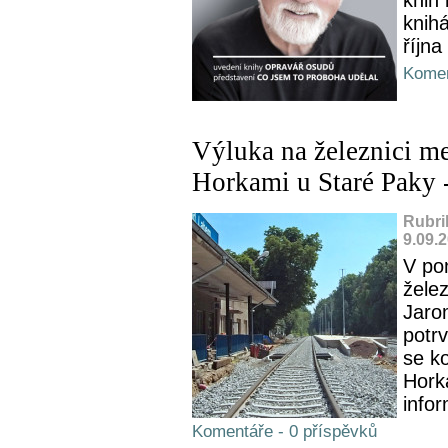
knih
říjn
Komen
Výluka na železnici m
Horkami u Staré Paky 
Rubri
9.09.
V pon
želez
Jarom
potr
se k
Hork
infor
Komentáře - 0 příspěvků