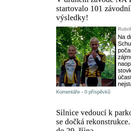
startovalo 101 závodní
výsledky!
Rubri
Na d
Schu
poča
zájmu
naop
stov
účast
nejst
Komentáře - 0 příspěvků
Silnice vedoucí k park
se dočká rekonstrukce.
do 29. října