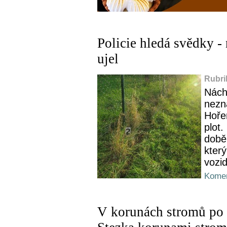
Policie hledá svědky -
ujel
Rubri
Nácho
nezná
Hořen
plot
době 
který
vozi
Komen
V korunách stromů po