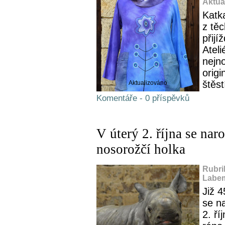
Aktua
Katk
z těc
přijí
Atel
nejn
orig
štěst
Aktualizováno
Komentáře - 0 příspěvků
V úterý 2. října se na
nosorožčí holka
Rubri
Labem
Již 
se n
2. ří