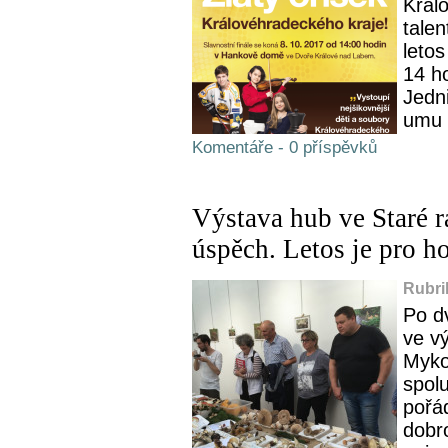
Králo
talen
letos
14 h
Jedni
umu a
Komentáře - 0 příspěvků
Výstava hub ve Staré 
úspěch. Letos je pro 
Rubri
Po dv
ve vý
Myko
spol
pořád
dobro