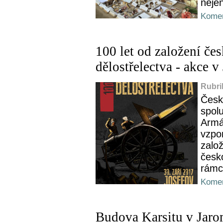
neje
Komen
100 let od založení č
dělostřelectva - akce v
Rubri
Česk
spolu
Armá
vzpo
zalo
česk
rámci
Komen
Budova Karsitu v Jaro