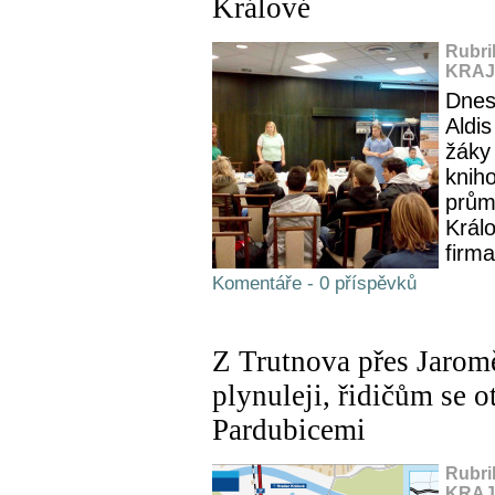
Králové
Rubri
KRAJ,
Dnes
Aldis
žáky 
knih
prům
Král
firm
Komentáře - 0 příspěvků
Z Trutnova přes Jaromě
plynuleji, řidičům se o
Pardubicemi
Rubri
KRAJ,