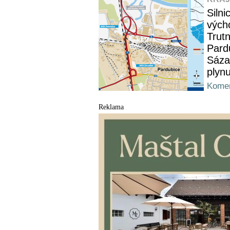
Silni
vých
Trut
Pard
Sáza
plynu
Komen
Reklama