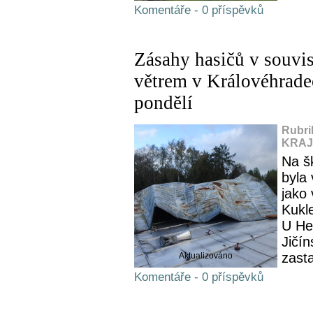
Komentáře - 0 příspěvků
Zásahy hasičů v souvis
větrem v Královéhrade
pondělí
Rubri
KRAJ,
Na š
byla 
jako 
Kukl
U He
Jičí
zasta
Aktualizováno
Komentáře - 0 příspěvků