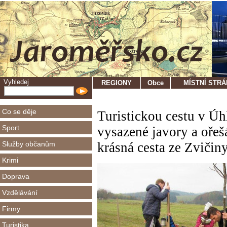
Vyhledej
REGIONY
Obce
MÍSTNÍ STR
Co se děje
Turistickou cestu v Úh
Sport
vysazené javory a oře
Služby občanům
krásná cesta ze Zvičiny
Krimi
Doprava
Vzdělávání
Firmy
Turistika