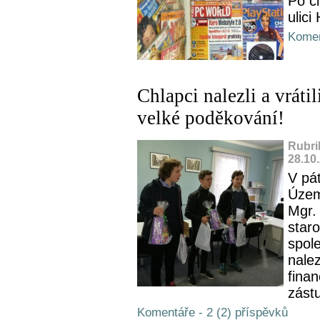
Po či
ulici
Komen
Chlapci nalezli a vrátil
velké poděkování!
Rubri
28.10
V pá
Územ
Mgr.
star
spol
nale
finan
zástu
Komentáře - 2 (2) příspěvků