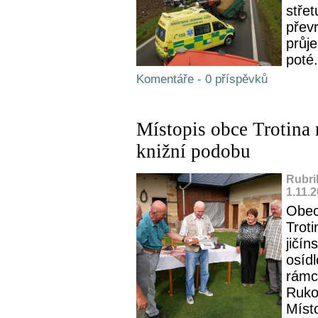
stře
převr
průje
poté.
Komentáře - 0 příspěvků
Místopis obce Trotina
knižní podobu
Rubri
1.11.
Obec
Trot
jičín
osídl
rámci
Ruko
Místo