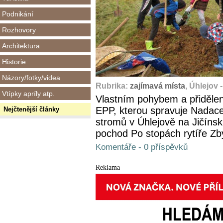
Podnikání
Rozhovory
Architektura
Historie
Názory/fotky/videa
Rubrika:
zajímavá místa
, Úhlejov 
Vtípky apríly atp.
Vlastním pohybem a přidělen
EPP, kterou spravuje Nadace
Nejčtenější články
stromů v Úhlejově na Jičínsk
pochod Po stopách rytíře Z
Komentáře - 0 příspěvků
Reklama