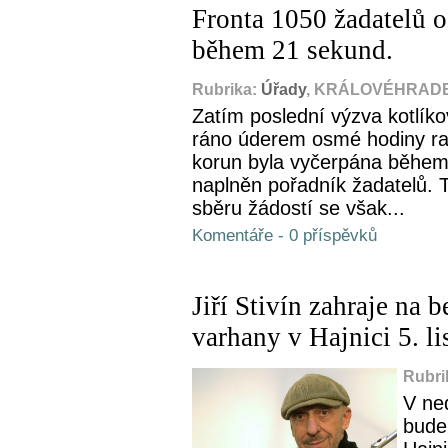
Fronta 1050 žadatelů o
během 21 sekund.
Rubrika:
Úřady
, KRÁLOVÉHRADEC
Zatím poslední výzva kotlík
ráno úderem osmé hodiny ran
korun byla vyčerpána během 
naplněn pořadník žadatelů. T
sběru žádostí se však...
Komentáře - 0 příspěvků
Jiří Stivín zahraje na 
varhany v Hajnici 5. l
Rubri
V ned
bude 