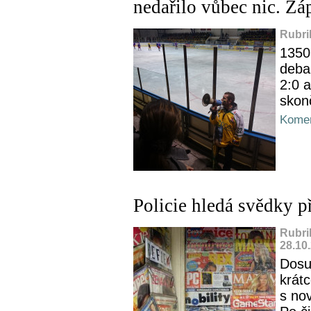
nedařilo vůbec nic. Zá
Rubri
1350
debak
2:0 
skon
Komen
Policie hledá svědky p
Rubri
28.10
Dosu
krát
s nov