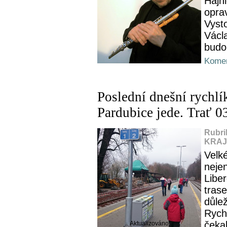
Hajni
opra
Vysto
Václa
budou
Komen
Poslední dnešní rychlík
Pardubice jede. Trať 0
Rubri
KRAJ,
Velké
neje
Liber
trase
důlež
Rychl
čekal
Aktualizováno