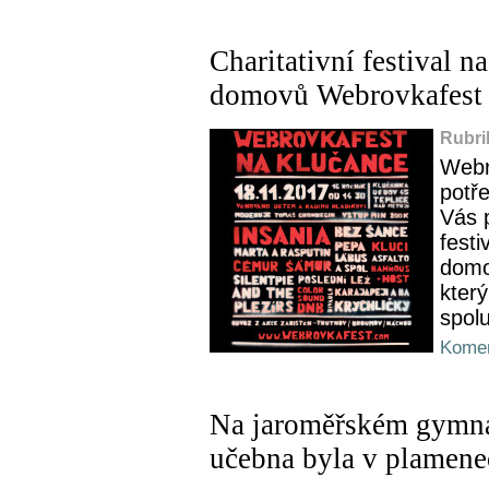
Charitativní festival n
domovů Webrovkafest 2
Rubri
Webr
potř
Vás p
festi
domo
kter
spolu
Komen
Na jaroměřském gymná
učebna byla v plamene