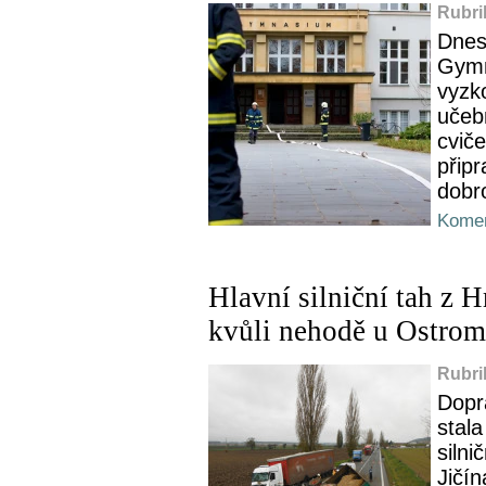
Rubri
Dnes
Gymn
vyzko
učeb
cviče
připr
dobr
Komen
Hlavní silniční tah z 
kvůli nehodě u Ostrom
Rubri
Dopr
stala
siln
Jičí