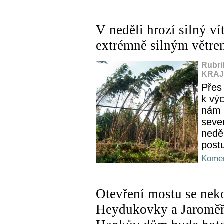
V neděli hrozí silný v
extrémně silným větre
Rubri
KRAJ,
Přes
k výc
nám 
seve
nedě
postu
Komen
Otevření mostu se nek
Heydukovky a Jaroměřs