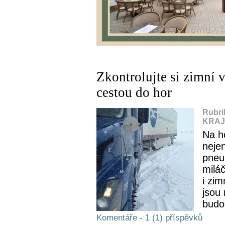
Zkontrolujte si zimní 
cestou do hor
Rubri
KRAJ,
Na ho
neje
pneu
miláč
i zi
jsou
budo
Komentáře - 1 (1) příspěvků