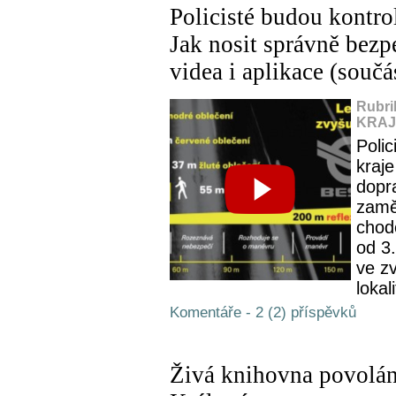
Policisté budou kontro
Jak nosit správně bezp
videa i aplikace (součá
Rubri
KRAJ,
Poli
kraje
dopr
zamě
chod
od 3.
ve z
lokali
Komentáře - 2 (2) příspěvků
Živá knihovna povolání