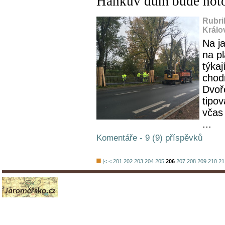
Hankův dům bude hoto
Rubri
Králo
Na ja
na p
týka
chod
Dvoř
tipov
včas
...
Komentáře - 9 (9) příspěvků
|<
<
201
202
203
204
205
206
207
208
209
210
21