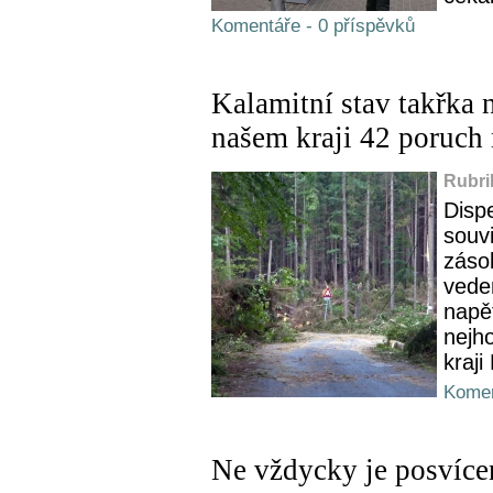
Komentáře - 0 příspěvků
Kalamitní stav takřka
našem kraji 42 poruch
Rubri
Disp
souvi
záso
vede
napě
nejh
kraj
Komen
Ne vždycky je posvíce