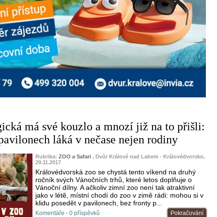
ická má své kouzlo a mnozí již na to přišli:
 pavilonech láká v nečase nejen rodiny
Rubrika:
ZOO a Safari
, Dvůr Králové nad Labem - Královédvorsko,
29.11.2017
Královédvorská zoo se chystá tento víkend na druhý
ročník svých Vánočních trhů, které letos doplňuje o
Vánoční dílny. A ačkoliv zimní zoo není tak atraktivní
jako v létě, místní chodí do zoo v zimě rádi: mohou si v
klidu posedět v pavilonech, bez fronty p...
Komentáře - 0 příspěvků
Pokračování