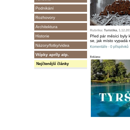
Podnikání
Rozhovory
Architektura
Rubrika:
Turistika
, 1.12.20
Historie
Před pár měsíci byly
se, jak místo vypadá 
Názory/fotky/videa
Komentáře - 0 příspěvků
Vtípky apríly atp.
Reklama
Nejčtenější články