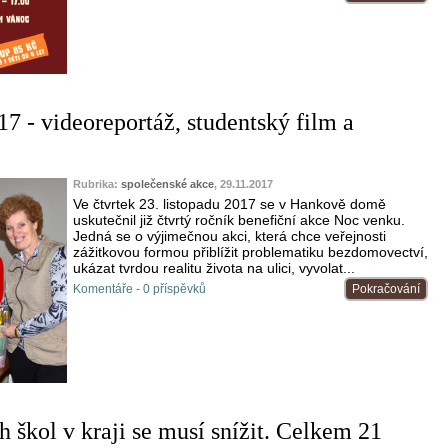
7 - videoreportáž, studentský film a
Rubrika:
společenské akce
, 29.11.2017
Ve čtvrtek 23. listopadu 2017 se v Hankově domě
uskutečnil již čtvrtý ročník benefiční akce Noc venku.
Jedná se o výjimečnou akci, která chce veřejnosti
zážitkovou formou přiblížit problematiku bezdomovectví,
ukázat tvrdou realitu života na ulici, vyvolat...
Komentáře - 0 příspěvků
Pokračování
h škol v kraji se musí snížit. Celkem 21