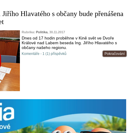
 Jiřího Hlavatého s občany bude přenášena
et
Rubrika:
Politika
, 30.11.2017
Dnes od 17 hodin proběhne v Kině svět ve Dvoře
Králové nad Labem beseda Ing. Jiřího Hlavatého s
občany našeho regionu.
Komentáře - 1 (1) příspěvků
Pokračování