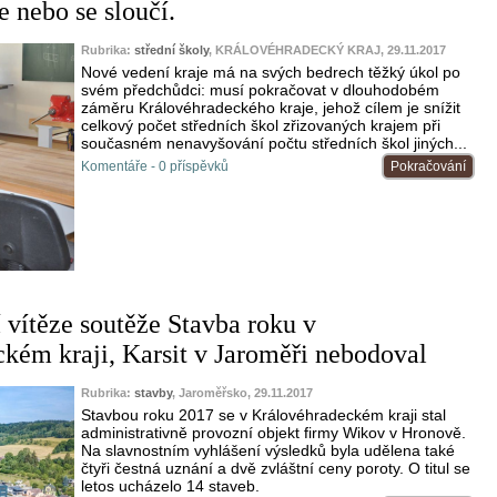
e nebo se sloučí.
Rubrika:
střední školy
, KRÁLOVÉHRADECKÝ KRAJ, 29.11.2017
Nové vedení kraje má na svých bedrech těžký úkol po
svém předchůdci: musí pokračovat v dlouhodobém
záměru Královéhradeckého kraje, jehož cílem je snížit
celkový počet středních škol zřizovaných krajem při
současném nenavyšování počtu středních škol jiných...
Komentáře - 0 příspěvků
Pokračování
 vítěze soutěže Stavba roku v
kém kraji, Karsit v Jaroměři nebodoval
Rubrika:
stavby
, Jaroměřsko, 29.11.2017
Stavbou roku 2017 se v Královéhradeckém kraji stal
administrativně provozní objekt firmy Wikov v Hronově.
Na slavnostním vyhlášení výsledků byla udělena také
čtyři čestná uznání a dvě zvláštní ceny poroty. O titul se
letos ucházelo 14 staveb.