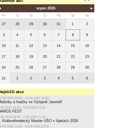
Kalendář akcí
srpen 2026
Po
Út
St
Čt
Pá
So
Ne
27
28
29
30
31
1
2
3
4
5
6
7
8
9
10
11
12
13
14
15
16
17
18
19
20
21
22
23
24
25
26
27
28
29
30
31
1
2
3
4
5
6
Nejbližší akce
5.08.2026 09:00 - 16.08.2026 16:00
ašinky a hračky ve Výtopně Jaroměř
.09.2026 16:00 - 5.09.2026 23:30
DAROS FEST
.09.2026 09:00 - 5.09.2026 21:00
. Královéhradecký Master UŠO v šipkách 2026
9.09.2026 12:00 - 19.09.2026 20:00