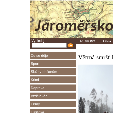
Vyhledej
REGIONY
Obce
Co se děje
Větrná smršť 
Sport
Služby občanům
Krimi
Doprava
Vzdělávání
Firmy
Turistika