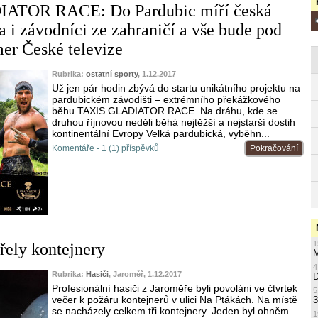
ATOR RACE: Do Pardubic míří česká
a i závodníci ze zahraničí a vše bude pod
er České televize
Rubrika:
ostatní sporty
, 1.12.2017
Už jen pár hodin zbývá do startu unikátního projektu na
pardubickém závodišti – extrémního překážkového
běhu TAXIS GLADIATOR RACE. Na dráhu, kde se
druhou říjnovou neděli běhá nejtěžší a nejstarší dostih
kontinentální Evropy Velká pardubická, vyběhn...
Komentáře - 1 (1) příspěvků
Pokračování
1
řely kontejnery
M
4
Rubrika:
Hasiči
, Jaroměř, 1.12.2017
Profesionální hasiči z Jaroměře byli povoláni ve čtvrtek
5
večer k požáru kontejnerů v ulici Na Ptákách. Na místě
3
se nacházely celkem tři kontejnery. Jeden byl ohněm
1