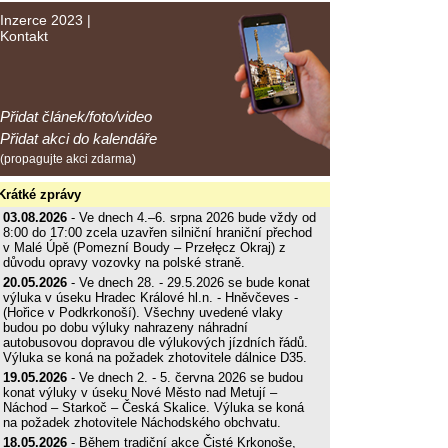
Inzerce 2023
|
Kontakt
Přidat článek/foto/video
Přidat akci do kalendáře
(propagujte akci zdarma)
Krátké zprávy
03.08.2026
- Ve dnech 4.–6. srpna 2026 bude vždy od
8:00 do 17:00 zcela uzavřen silniční hraniční přechod
v Malé Úpě (Pomezní Boudy – Przełęcz Okraj) z
důvodu opravy vozovky na polské straně.
20.05.2026
- Ve dnech 28. - 29.5.2026 se bude konat
výluka v úseku Hradec Králové hl.n. - Hněvčeves -
(Hořice v Podkrkonoší). Všechny uvedené vlaky
budou po dobu výluky nahrazeny náhradní
autobusovou dopravou dle výlukových jízdních řádů.
Výluka se koná na požadek zhotovitele dálnice D35.
19.05.2026
- Ve dnech 2. - 5. června 2026 se budou
konat výluky v úseku Nové Město nad Metují –
Náchod – Starkoč – Česká Skalice. Výluka se koná
na požadek zhotovitele Náchodského obchvatu.
18.05.2026
- Během tradiční akce Čisté Krkonoše,