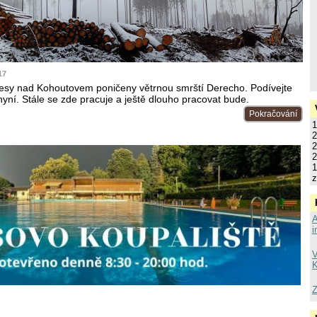
17
 lesy nad Kohoutovem poničeny větrnou smrští Derecho. Podívejte
nyní. Stále se zde pracuje a ještě dlouho pracovat bude.
Pokračování
1
2
2
2
1
z
A
i
V
K
Z