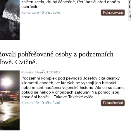
zničen zcela, druhý částečně, třetí hasiči před ohněm
uchránili.
L
Komentáře - 0 příspěvků
Pokračování
2
4
ňovali pohřešované osoby z podzemních
fově. Cvičně.
Rubrika:
Hasiči
, 1.12.2017
Podzemní komplex pod pevností Josefov čítá desítky
kilometrů chodeb, ve kterých se vyznají jen historici
nebo místní nadšenci vojenské historie. Ale co se stane,
pokud se někdo v chodbách zatoulá? Na pomoc jsou
povoláni hasiči… Takové Taktické cviče...
Komentáře - 0 příspěvků
Pokračování