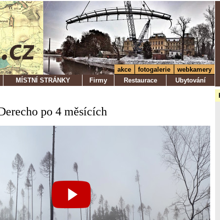
akce
fotogalerie
webkamery
MÍSTNÍ STRÁNKY
Firmy
Restaurace
Ubytování
Derecho po 4 měsících