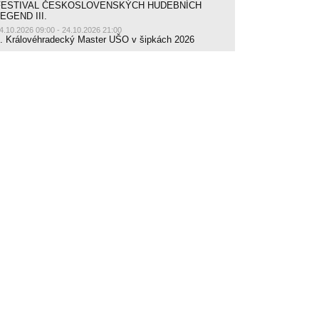
FESTIVAL ČESKOSLOVENSKÝCH HUDEBNÍCH
EGEND III.
4.10.2026 09:00 - 24.10.2026 21:00
. Královéhradecký Master UŠO v šipkách 2026