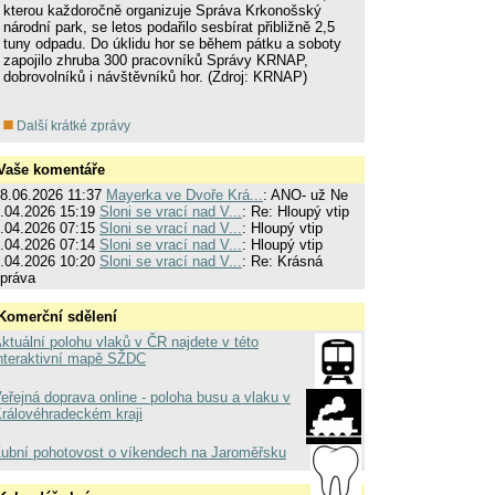
kterou každoročně organizuje Správa Krkonošský
národní park, se letos podařilo sesbírat přibližně 2,5
tuny odpadu. Do úklidu hor se během pátku a soboty
zapojilo zhruba 300 pracovníků Správy KRNAP,
dobrovolníků i návštěvníků hor. (Zdroj: KRNAP)
Další krátké zprávy
Vaše komentáře
8.06.2026 11:37
Mayerka ve Dvoře Krá...
: ANO- už Ne
.04.2026 15:19
Sloni se vrací nad V...
: Re: Hloupý vtip
.04.2026 07:15
Sloni se vrací nad V...
: Hloupý vtip
.04.2026 07:14
Sloni se vrací nad V...
: Hloupý vtip
.04.2026 10:20
Sloni se vrací nad V...
: Re: Krásná
práva
Komerční sdělení
ktuální polohu vlaků v ČR najdete v této
nteraktivní mapě SŽDC
eřejná doprava online - poloha busu a vlaku v
rálovéhradeckém kraji
ubní pohotovost o víkendech na Jaroměřsku