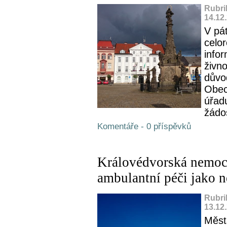
Rubri
14.12
V pá
celo
info
živn
důvo
Obec
úřad
žádos
Komentáře - 0 příspěvků
Královédvorská nemoc
ambulantní péči jako ne
Rubri
13.12
Měst