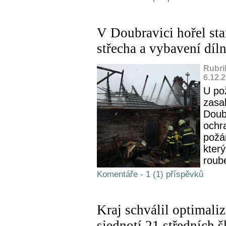
V Doubravici hořel sta
střecha a vybavení díl
Rubri
6.12.
U po
zasa
Doubr
ochra
požá
který
roub
Komentáře - 1 (1) příspěvků
Kraj schválil optimaliz
sjednotí 21 středních š