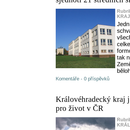
Rubri
KRAJ,
Jedn
schv
všec
celke
formo
tak 
Země
bělo
Komentáře - 0 příspěvků
Královéhradecký kraj j
pro život v ČR
Rubri
KRÁL