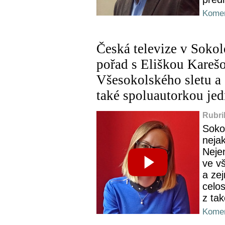
Komen
Česká televize v Sokol
pořad s Eliškou Kareš
Všesokolského sletu a 
také spoluautorkou jed
Rubri
Soko
nejak
Neje
ve v
a ze
celos
z tak
Komen