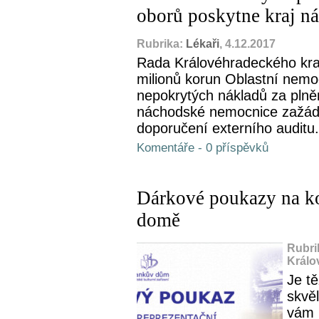
oborů poskytne kraj n
Rubrika:
Lékaři
, 4.12.2017
Rada Královéhradeckého kraj
milionů korun Oblastní nemo
nepokrytých nákladů za plně
náchodské nemocnice zažáda
doporučení externího auditu.
Komentáře - 0 příspěvků
Dárkové poukazy na ko
domě
Rubri
Králo
Je t
skvě
vám 