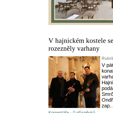
V hajnickém kostele s
rozezněly varhany
Rubri
V pá
konal
varha
Hajni
podá
Smrč
Ondř
zap..
Komentáře - 0 příspěvků