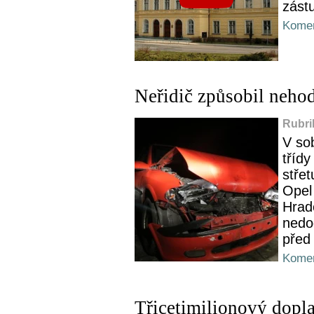
zást
Komen
Neřidič způsobil neho
Rubri
V sob
třídy
střet
Opel 
Hrad
nedo
před
Komen
Třicetimilionový dopla