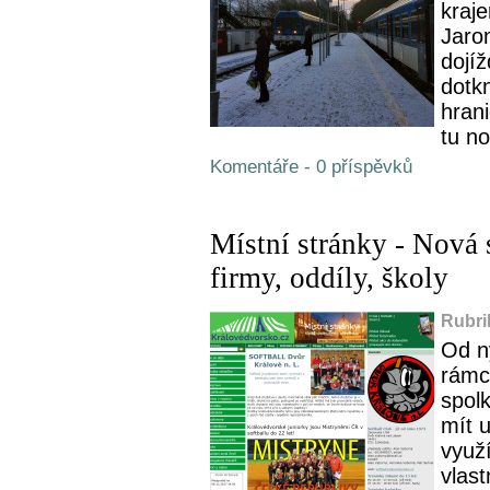
kraje
Jarom
dojí
dotk
hran
tu no
Komentáře - 0 příspěvků
Místní stránky - Nová 
firmy, oddíly, školy
Rubri
Od n
rámc
spolk
mít 
využí
vlast