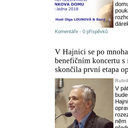
domu
pouk
rozh
dáre
Komentáře - 0 příspěvků
V Hajnici se po mnoha 
benefičním koncertu s 
skončila první etapa o
Rubri
V pá
bude 
Hajni
opra
roze
něm 
předn