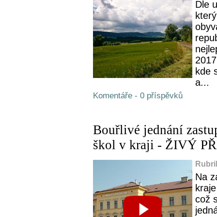
Dle u
kter
obyv
repub
nejl
2017
kde s
a...
Komentáře - 0 příspěvků
Bouřlivé jednání zastup
škol v kraji - ŽIVÝ 
Rubri
Na z
kraje
což 
jedn