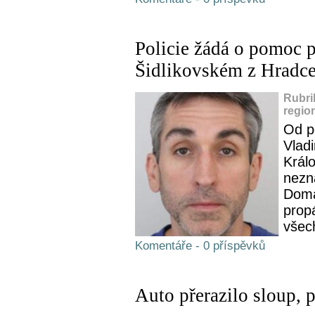
Policie žádá o pomoc p
Šidlikovském z Hradc
Rubri
regio
Od p
Vlad
Králo
nezn
Doma 
propá
všech
Komentáře - 0 příspěvků
Auto přerazilo sloup, p