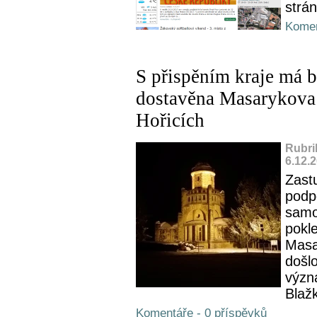
strá
Komen
S přispěním kraje má b
dostavěna Masarykova 
Hořicích
Rubri
6.12.
Zast
podp
samo
pokle
Masa
došlo
význ
Blažk
Komentáře - 0 příspěvků