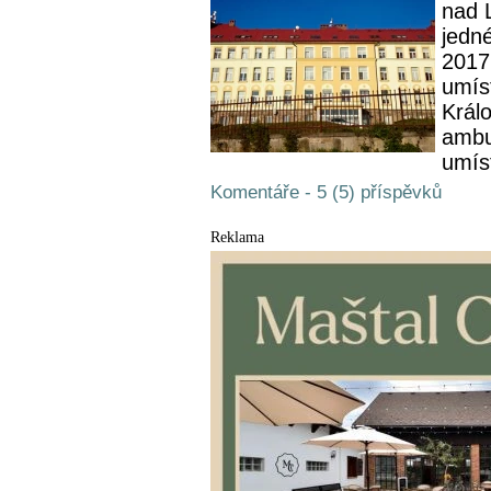
nad 
jedn
2017
umíst
Králo
ambu
umíst
Komentáře - 5 (5) příspěvků
Reklama