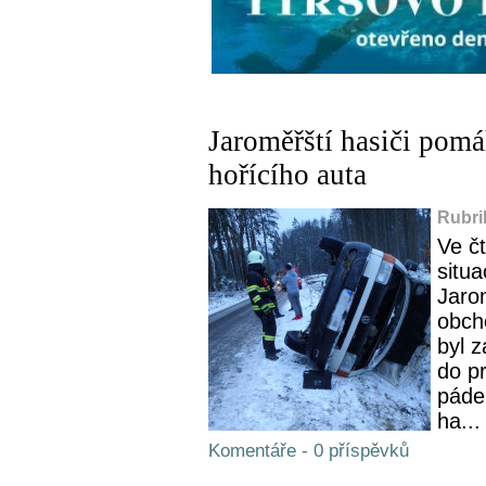
Jaroměřští hasiči pomá
hořícího auta
Rubri
Ve č
situa
Jaro
obch
byl 
do p
páde
ha...
Komentáře - 0 příspěvků