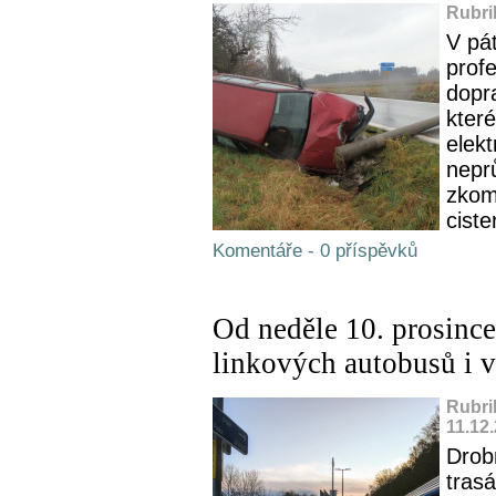
Rubri
V pát
profe
dopr
které
elekt
nepr
zkom
ciste
Komentáře - 0 příspěvků
Od neděle 10. prosince
linkových autobusů i 
Rubri
11.12
Drob
tras