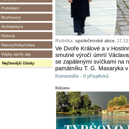
Podnikání
Rozhovory
Architektura
Historie
Rubrika:
společenské akce
, 17.1
Názory/fotky/videa
Ve Dvoře Králové a v Hostin
Vtípky apríly atp.
smutné výročí úmrtí Václava 
se zapálenými svíčkami na n
Nejčtenější články
památníku T. G. Masaryka v
Komentáře - 0 příspěvků
Reklama