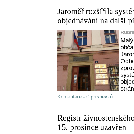
Jaroměř rozšířila syst
objednávání na další p
Rubri
Malý
obča
Jaro
Odbo
zpro
syst
obje
strá
Komentáře - 0 příspěvků
Registr živnostenskéh
15. prosince uzavřen