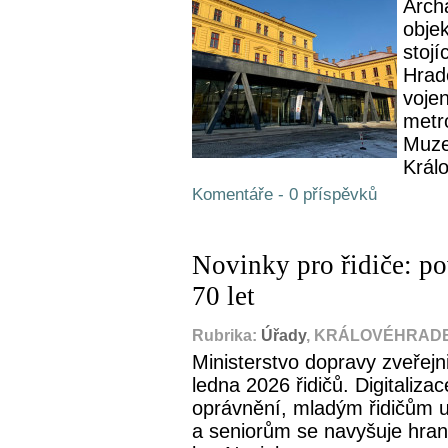
Archa
obje
stoj
Hrad
voje
metr
Muze
Králo
Komentáře - 0 příspěvků
Novinky pro řidiče: po
70 let
Rubrika:
Úřady
, KRÁLOVÉHRADEC
Ministerstvo dopravy zveřejni
ledna 2026 řidičů. Digitaliza
oprávnění, mladým řidičům 
a seniorům se navyšuje hran