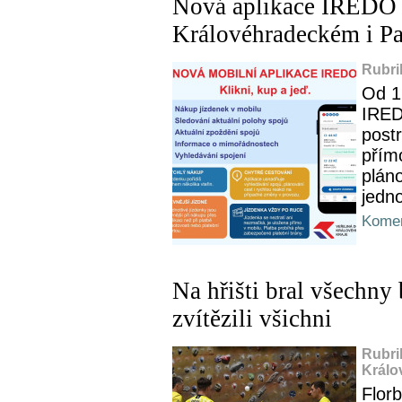
Nová aplikace IREDO n
Královéhradeckém i Pa
Rubri
Od 1
IREDO
postr
přím
plán
jedn
Komen
Na hřišti bral všechny
zvítězili všichni
Rubri
Králo
Flor