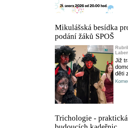
Mikulášská besídka pr
podání žáků SPOŠ
Rubri
Labem
Již t
domo
děti 
Komen
Trichologie - praktic
budoucích kadeřnic