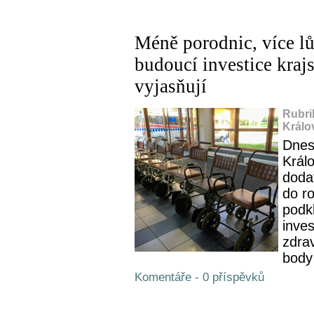
Méně porodnic, více lů
budoucí investice kraj
vyjasňují
Rubri
Králo
Dnes 
Král
doda
do r
podk
inves
zdrav
body
Komentáře - 0 příspěvků