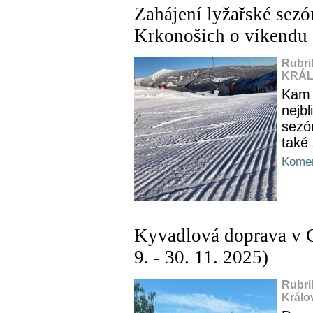
Zahájení lyžařské sez
Krkonoších o víkendu 
Rubri
KRÁL
Kam 
nejbl
sezó
také
Komen
Kyvadlová doprava v C
9. - 30. 11. 2025)
Rubri
Králo