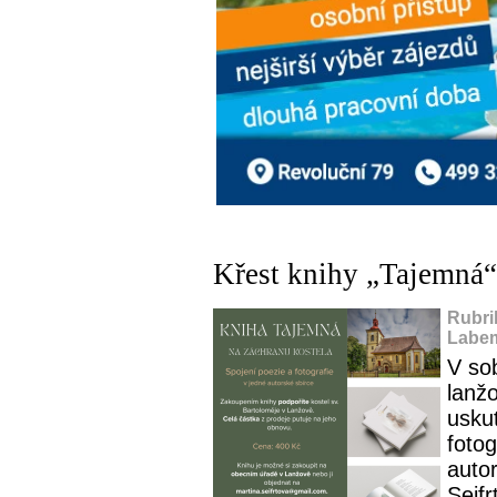
Křest knihy „Tajemná“ 
Rubri
Labem
V so
lanž
uskut
fotog
auto
Seif