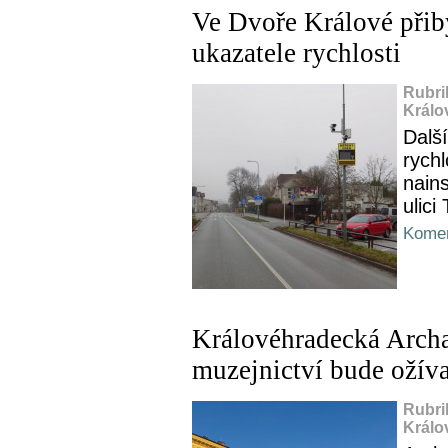
Ve Dvoře Králové přib
ukazatele rychlosti
Rubri
Králo
Další
rychl
nains
ulici
Komen
Královéhradecká Archa
muzejnictví bude ožív
Rubri
Králo