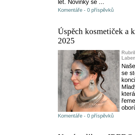
let. Novinky se ...
Komentáře - 0 příspěvků
Úspěch kosmetiček a ka
2025
Rubri
Labem
Naše
se st
konci
Mlad
která
řeme
obor
Komentáře - 0 příspěvků