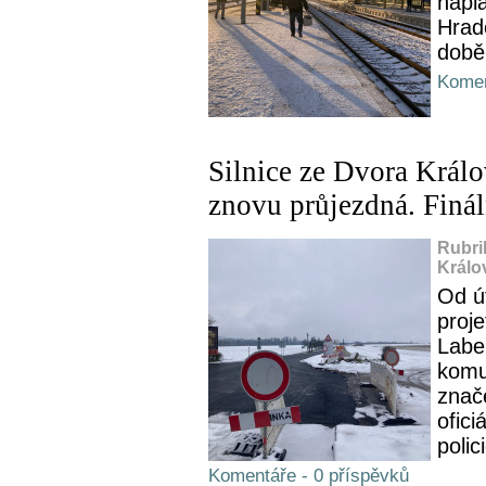
napl
Hrade
době
Komen
Silnice ze Dvora Král
znovu průjezdná. Finál
Rubri
Králo
Od út
proje
Labe
komu
znače
ofici
polic
Komentáře - 0 příspěvků