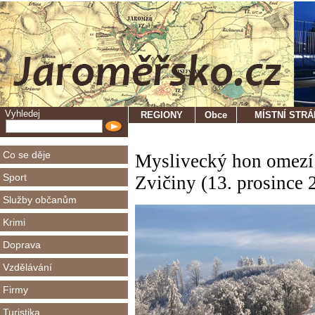
Vyhledej
REGIONY
Obce
MÍSTNÍ STR
Co se děje
Myslivecký hon omezí 
Sport
Zvičiny (13. prosince 
Služby občanům
Krimi
Doprava
Vzdělávání
Firmy
Turistika