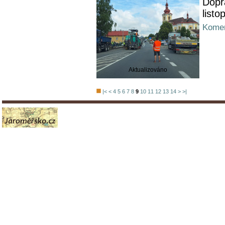
Dopr
listo
Komen
Aktualizováno
|<
<
4
5
6
7
8
9
10
11
12
13
14
>
>|