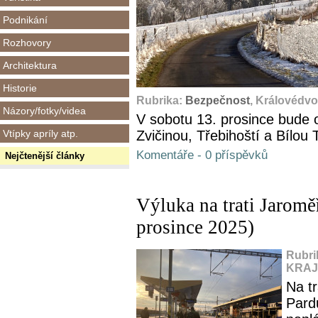
Podnikání
Rozhovory
Architektura
Historie
Rubrika:
Bezpečnost
, Královédvo
Názory/fotky/videa
V sobotu 13. prosince bud
Vtípky apríly atp.
Zvičinou, Třebihoští a Bílou
Komentáře - 0 příspěvků
Nejčtenější články
Výluka na trati Jaromě
prosince 2025)
Rubri
KRAJ,
Na t
Pard