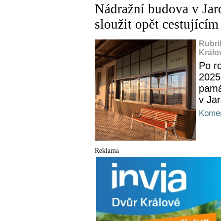
Nádražní budova v Jaro
sloužit opět cestujícím
Rubri
Králo
Po ro
2025
pamá
v Ja
Komen
Reklama