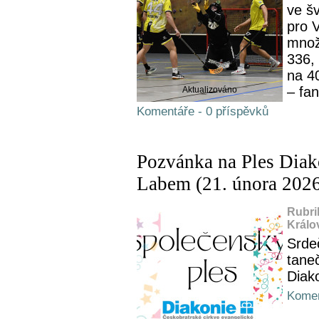
ve šv
pro V
množs
336,
na 4
– fan
Aktualizováno
Komentáře - 0 příspěvků
Pozvánka na Ples Diak
Labem (21. února 202
Rubri
Králo
Srde
tane
Diak
Komen