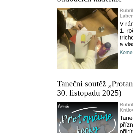
Rubri
Labem
V rá
1. r
tric
a vla
Komen
Taneční soutěž „Prota
30. listopadu 2025)
Rubri
Králo
Tane
přízn
přijď