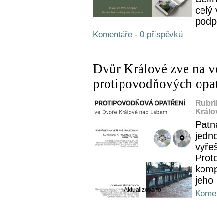
celý
podp
Komentáře - 0 příspěvků
Dvůr Králové zve na v
protipovodňových opat
Rubri
Králo
Patn
jedn
vyře
Prot
kompl
jeho
Aktualizováno
Komen