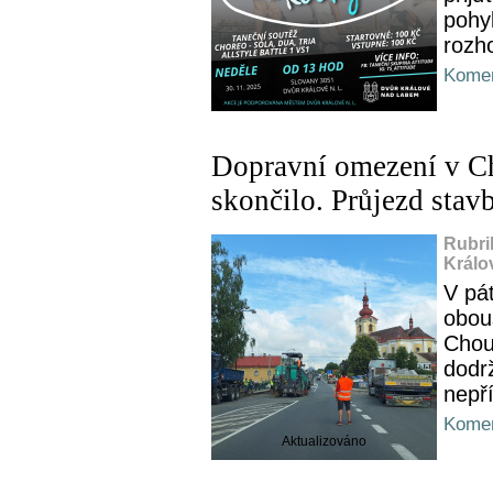
pohyb
rozho
Komen
Dopravní omezení v Ch
skončilo. Průjezd stav
Rubri
Králo
V pát
obou
Chous
dodrž
nepř
Komen
Aktualizováno