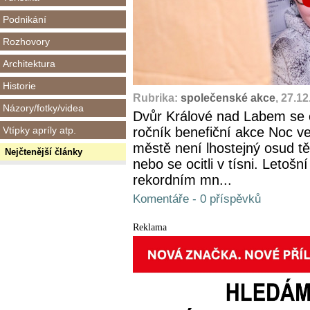
Podnikání
Rozhovory
Architektura
Historie
Rubrika:
společenské akce
, 27.1
Názory/fotky/videa
Dvůr Králové nad Labem se op
Vtípky apríly atp.
ročník benefiční akce Noc v
městě není lhostejný osud těc
Nejčtenější články
nebo se ocitli v tísni. Letošn
rekordním mn...
Komentáře - 0 příspěvků
Reklama