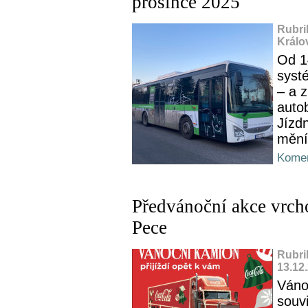
prosince 2025
Rubri
Králo
Od 1
syst
– a 
auto
Jízd
mění
Komen
Předvánoční akce vrch
Pece
Rubri
13.12
Váno
souvi