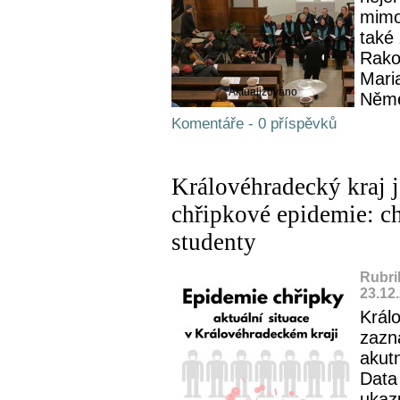
mimo 
také 
Rako
Maria
Aktualizováno
Něme
Komentáře - 0 příspěvků
Královéhradecký kraj j
chřipkové epidemie: ch
studenty
Rubri
23.12
Král
zazn
akutn
Data 
ukaz