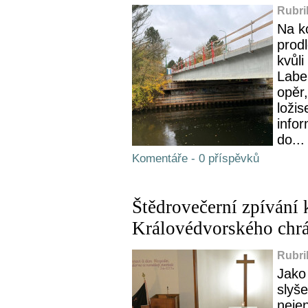
Rubri
Na k
prod
kvůl
Labe
opěr,
loži
info
do...
Komentáře - 0 příspěvků
Štědrovečerní zpívání 
Královédvorského chr
Rubri
Jako
slyš
neje