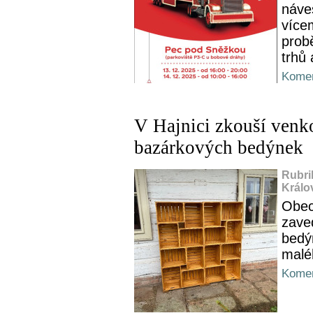
náve
více
prob
trhů
Komen
V Hajnici zkouší venk
bazárkových bedýnek
Rubri
Králo
Obecn
zave
bedýn
malé
Komen