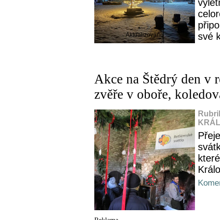
výle
celo
přip
své k
Aktualizováno
Akce na Štědrý den v r
zvěře v oboře, koledov
Rubri
KRÁL
Přej
svát
kter
Král
Komen
Reklama