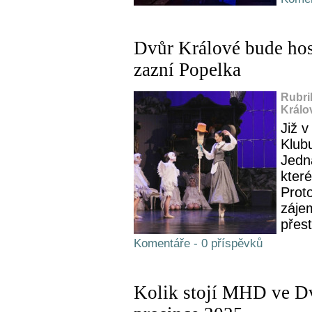
Dvůr Králové bude hos
zazní Popelka
Rubri
Králo
Již 
Klubu
Jedn
kter
Proto
zájem
přes
Komentáře - 0 příspěvků
Kolik stojí MHD ve Dv