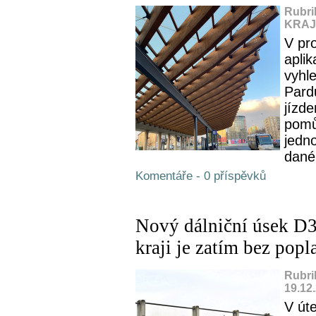
Rubri
KRAJ,
V pr
apli
vyhl
Pard
jízd
pomů
jedno
dané
Komentáře - 0 příspěvků
Nový dálniční úsek D
kraji je zatím bez popl
Rubri
19.12
V út