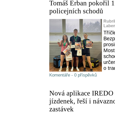
Tomáš Erban pokořil 10
policejních schodů
Rubri
Labem
Tříč
Bezp
prosi
Most
schod
určen
o tra
Komentáře - 0 příspěvků
Nová aplikace IREDO 
jízdenek, řeší i návazn
zastávek