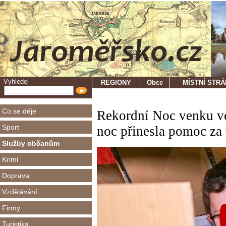
Vyhledej
REGIONY
Obce
MÍSTNÍ STR
Co se děje
Rekordní Noc venku v
Sport
noc přinesla pomoc za 
Služby občanům
Krimi
Doprava
Vzdělávání
Firmy
Turistika