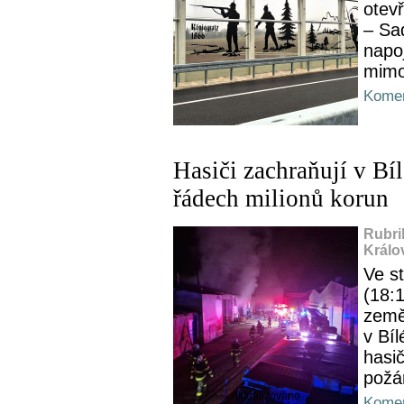
otev
– Sa
napoj
mimo
Komen
Hasiči zachraňují v Bí
řádech milionů korun
Rubri
Králo
Ve s
(18:
země
v Bí
hasi
požá
Aktualizováno
Komen