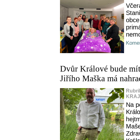
Včer
Stani
obce
prim
nemo
Komen
Dvůr Králové bude mít
Jiřího Maška má nahrad
Rubri
KRAJ,
Na p
Král
hejt
Mašek
Zdra