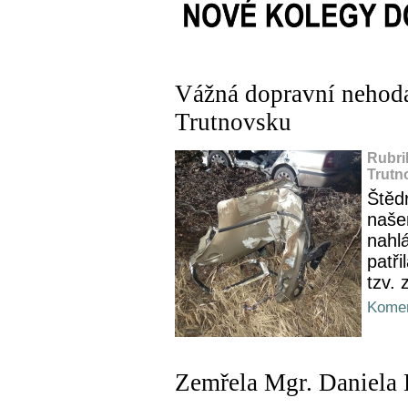
Vážná dopravní nehoda
Trutnovsku
Rubri
Trutn
Štěd
naše
nahl
patři
tzv. 
Komen
Zemřela Mgr. Daniela