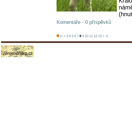
Král
námě
(hnut
Komentáře - 0 příspěvků
|<
<
3
4
5
6
7
8
9
10
11
12
13
>
>|