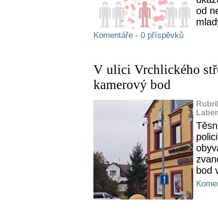
od n
mlad
Komentáře - 0 příspěvků
V ulici Vrchlického st
kamerový bod
Rubri
Labem
Těsn
poli
obyv
zvan
bod v
Komen