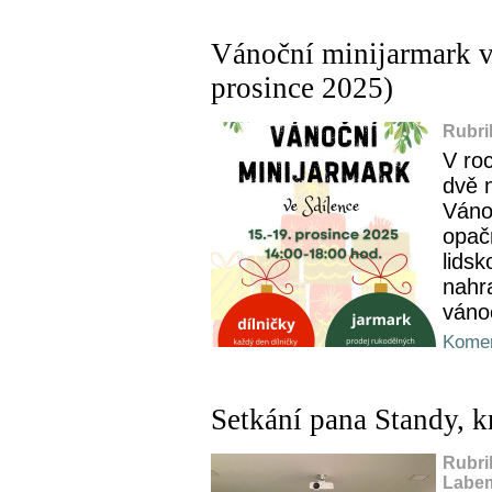
Vánoční minijarmark v
prosince 2025)
Rubri
V ro
dvě 
Váno
opač
lidsk
nahr
váno
Komen
Setkání pana Standy, 
Rubri
Labem