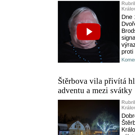
Rubri
Králo
Dne 
Dvoř
Brod
signa
výra
prot
Komen
Štěrbova vila přivítá 
adventu a mezi svátky
Rubri
Králo
Dobré
Štěr
Králo