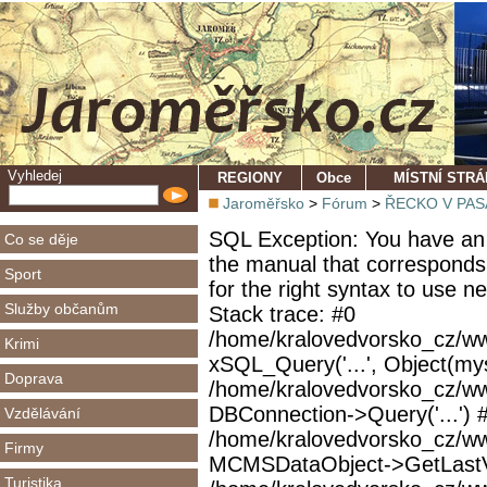
Vyhledej
REGIONY
Obce
MÍSTNÍ STR
Jaroměřsko
>
Fórum
>
ŘECKO V PASÁŽ
SQL Exception: You have an 
Co se děje
the manual that corresponds
Sport
for the right syntax to use 
Služby občanům
Stack trace: #0
/home/kralovedvorsko_cz/ww
Krimi
xSQL_Query('...', Object(mys
Doprava
/home/kralovedvorsko_cz/w
DBConnection->Query('...') 
Vzdělávání
/home/kralovedvorsko_cz/ww
Firmy
MCMSDataObject->GetLastVi
Turistika