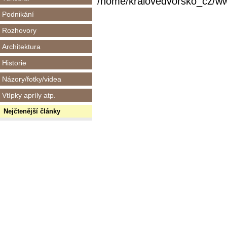
/home/kralovedvorsko_cz/www/
Podnikání
Rozhovory
Architektura
Historie
Názory/fotky/videa
Vtípky apríly atp.
Nejčtenější články