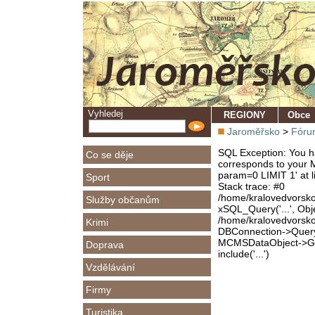
Vyhledej
REGIONY
Obce
Jaroměřsko
>
Fóru
SQL Exception: You ha
Co se děje
corresponds to your M
param=0 LIMIT 1' at l
Sport
Stack trace: #0
/home/kralovedvorsk
Služby občanům
xSQL_Query('...', Obj
/home/kralovedvorsk
Krimi
DBConnection->Query(
MCMSDataObject->Get
Doprava
include('...')
Vzdělávání
Firmy
Turistika