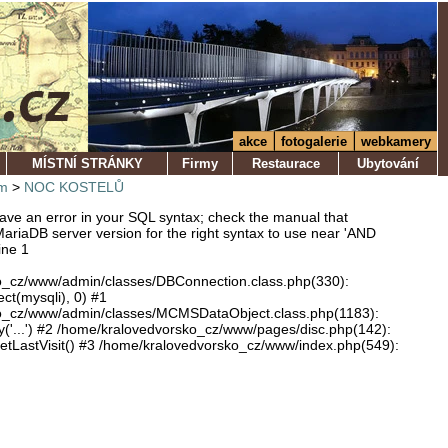
akce
fotogalerie
webkamery
MÍSTNÍ STRÁNKY
Firmy
Restaurace
Ubytování
m
>
NOC KOSTELŮ
ve an error in your SQL syntax; check the manual that
ariaDB server version for the right syntax to use near 'AND
ine 1
o_cz/www/admin/classes/DBConnection.class.php(330):
ect(mysqli), 0) #1
o_cz/www/admin/classes/MCMSDataObject.class.php(1183):
'...') #2 /home/kralovedvorsko_cz/www/pages/disc.php(142):
LastVisit() #3 /home/kralovedvorsko_cz/www/index.php(549):