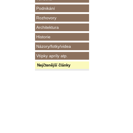
Podnikání
Rozhovory
Architektura
Historie
Názory/fotky/videa
Vtípky apríly atp.
Nejčtenější články