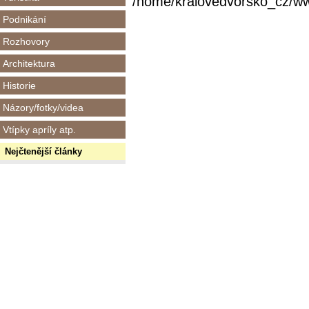
/home/kralovedvorsko_cz/www/
Podnikání
Rozhovory
Architektura
Historie
Názory/fotky/videa
Vtípky apríly atp.
Nejčtenější články