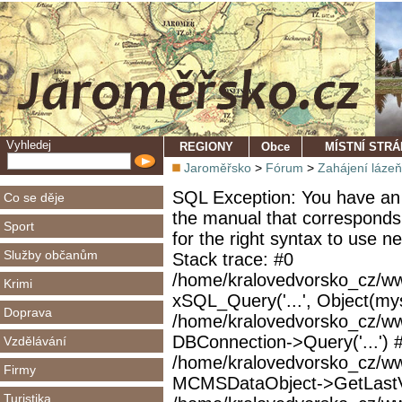
Vyhledej
REGIONY
Obce
MÍSTNÍ STR
Jaroměřsko
>
Fórum
>
Zahájení láze
SQL Exception: You have an 
Co se děje
the manual that corresponds
Sport
for the right syntax to use 
Služby občanům
Stack trace: #0
/home/kralovedvorsko_cz/ww
Krimi
xSQL_Query('...', Object(mys
Doprava
/home/kralovedvorsko_cz/w
DBConnection->Query('...') 
Vzdělávání
/home/kralovedvorsko_cz/ww
Firmy
MCMSDataObject->GetLastVi
Turistika