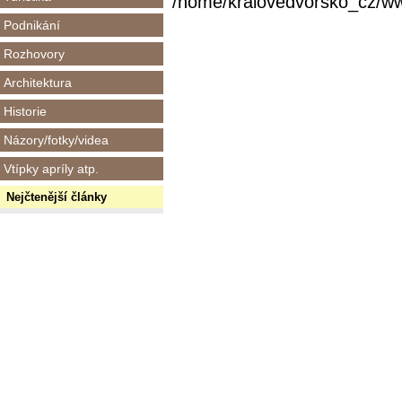
/home/kralovedvorsko_cz/www/
Podnikání
Rozhovory
Architektura
Historie
Názory/fotky/videa
Vtípky apríly atp.
Nejčtenější články