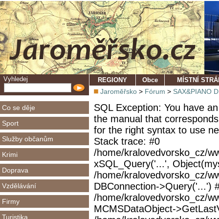
Vyhledej
REGIONY
Obce
MÍSTNÍ STR
Jaroměřsko
>
Fórum
>
SAX&PIANO D
SQL Exception: You have an 
Co se děje
the manual that corresponds
Sport
for the right syntax to use 
Služby občanům
Stack trace: #0
/home/kralovedvorsko_cz/ww
Krimi
xSQL_Query('...', Object(mys
Doprava
/home/kralovedvorsko_cz/w
DBConnection->Query('...') 
Vzdělávání
/home/kralovedvorsko_cz/ww
Firmy
MCMSDataObject->GetLastVi
Turistika