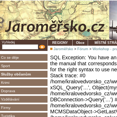
Vyhledej
REGIONY
Obce
MÍSTNÍ STR
Jaroměřsko
>
Fórum
>
Workshop - pra
SQL Exception: You have an 
Co se děje
the manual that corresponds
Sport
for the right syntax to use 
Služby občanům
Stack trace: #0
/home/kralovedvorsko_cz/ww
Krimi
xSQL_Query('...', Object(mys
Doprava
/home/kralovedvorsko_cz/w
DBConnection->Query('...') 
Vzdělávání
/home/kralovedvorsko_cz/ww
Firmy
MCMSDataObject->GetLastVi
Turistika