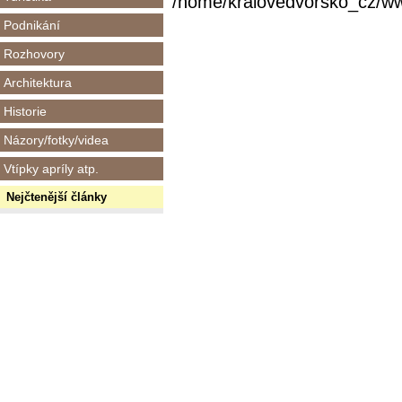
/home/kralovedvorsko_cz/www/
Podnikání
Rozhovory
Architektura
Historie
Názory/fotky/videa
Vtípky apríly atp.
Nejčtenější články