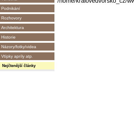
/home/kralovedvorsko_cz/www/
Podnikání
Rozhovory
Architektura
Historie
Názory/fotky/videa
Vtípky apríly atp.
Nejčtenější články