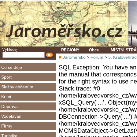
Vyhledej
REGIONY
Obce
MÍSTNÍ STR
Jaroměřsko
>
Fórum
>
3. Královéhra
SQL Exception: You have an 
Co se děje
the manual that corresponds
Sport
for the right syntax to use 
Služby občanům
Stack trace: #0
/home/kralovedvorsko_cz/ww
Krimi
xSQL_Query('...', Object(mys
Doprava
/home/kralovedvorsko_cz/w
DBConnection->Query('...') 
Vzdělávání
/home/kralovedvorsko_cz/ww
Firmy
MCMSDataObject->GetLastVi
Turistika