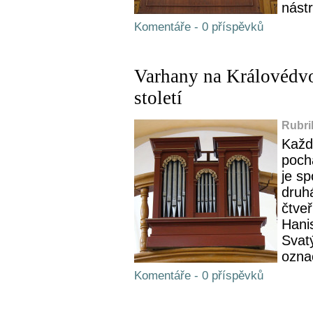
nástr
Komentáře - 0 příspěvků
Varhany na Královédvo
století
Rubri
Každ
poch
je s
druhá
čtve
Hanis
Svat
označ
Komentáře - 0 příspěvků