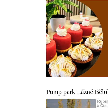
Pump park Lázně Bělo
Rubri
a Česk