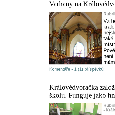
Varhany na Královédv
Rubri
Varh
králo
nejs
také
místo
Pově
není 
máme
Komentáře - 1 (1) příspěvků
Královédvoračka založ
školu. Funguje jako hn
Rubri
- Krá