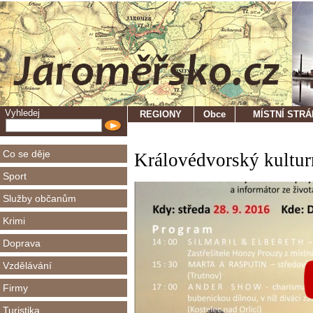
Vyhledej
REGIONY
Obce
MÍSTNÍ STR
Co se děje
Královédvorský kulturní
Sport
Služby občanům
Krimi
Doprava
Vzdělávání
Firmy
Turistika