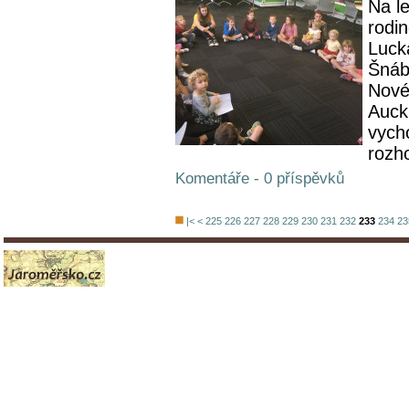
Na le
rodi
Luck
Šnáb
Nové
Auck
vych
rozho
Komentáře - 0 příspěvků
|<
<
225
226
227
228
229
230
231
232
233
234
23