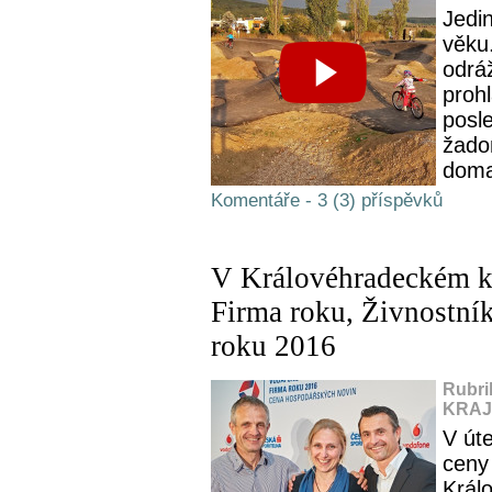
Jedin
věku.
odráž
prohl
posle
žadon
doma
Komentáře - 3 (3) příspěvků
V Královéhradeckém kr
Firma roku, Živnostní
roku 2016
Rubri
KRAJ,
V úte
ceny 
Král