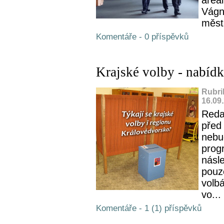
Vágn
měst
Komentáře - 0 příspěvků
Krajské volby - nabídk
Rubri
16.09
Reda
před
nebu
progr
násl
pouz
volb
vo...
Komentáře - 1 (1) příspěvků