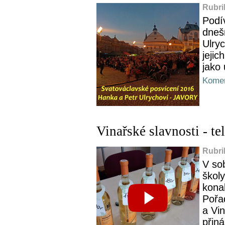
Rubri
Podív
dneš
Ulryc
jejic
jako 
Komen
Vinařské slavnosti - te
Rubri
V sob
školy
konal
Pořa
a Vi
přiná