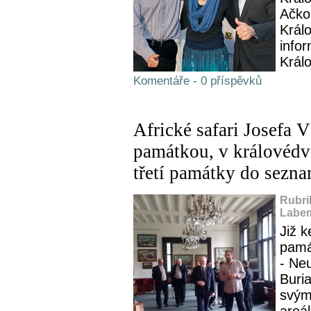
Ačkol
Králo
infor
Králo
Komentáře - 0 příspěvků
Africké safari Josefa V
památkou, v královédvo
třetí památky do sezna
Rubri
Labem
Již 
pamá
- Ne
Buria
svým
areál