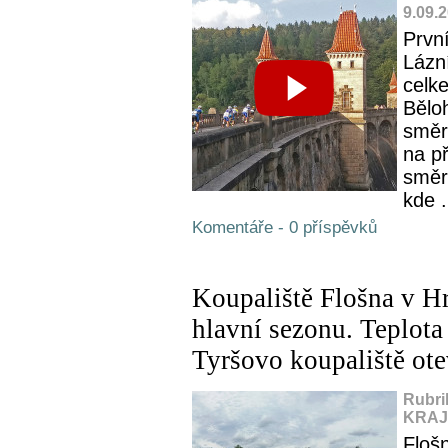
9.09.
Prvn
Lázní
celk
Bělo
směr
na p
směr
kde .
Komentáře - 0 příspěvků
Koupaliště Flošna v Hr
hlavní sezonu. Teplota
Tyršovo koupaliště ote
Rubri
KRAJ,
Flošn