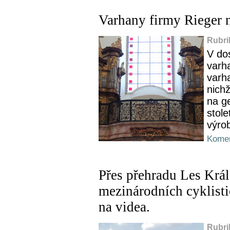
Varhany firmy Rieger 
Rubri
V do
varha
varh
nich
na ge
stol
výro
Komen
Přes přehradu Les Král
mezinárodních cyklisti
na videa.
Rubri