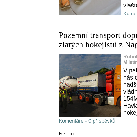
vlašt
Komen
Pozemní transport dopr
zlatých hokejistů z Na
Rubri
Miletí
V pát
nás o
nadš
vládn
154M.
Havla
hokej
Komentáře - 0 příspěvků
Reklama