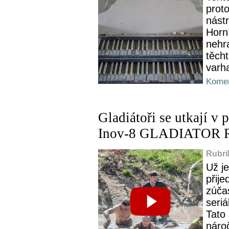
prot
nástr
Horní
nehra
těch
varha
Komen
Gladiátoři se utkají v
Inov-8 GLADIATOR
Rubri
Už j
přij
zúčas
seri
Tato
náro