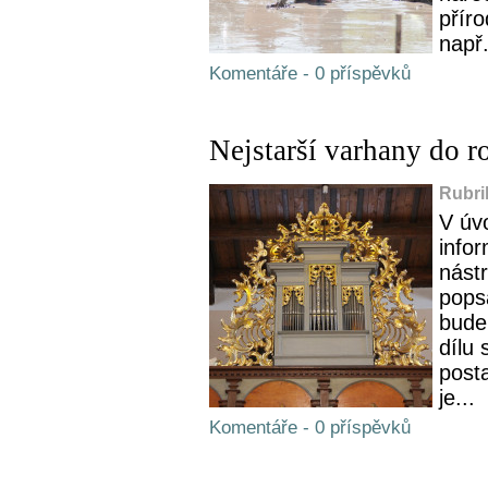
přír
např.
Komentáře - 0 příspěvků
Nejstarší varhany do 
Rubri
V úv
info
nástr
pops
bude
dílu 
post
je...
Komentáře - 0 příspěvků