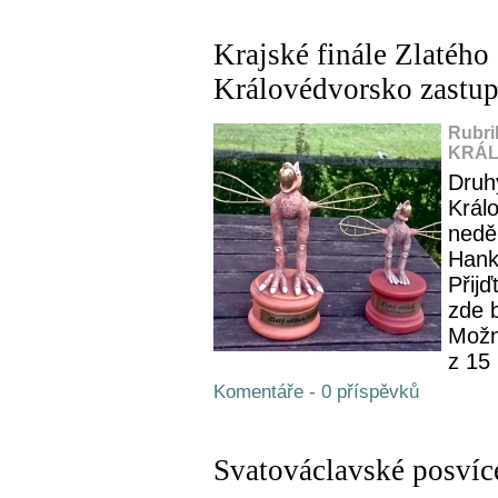
Krajské finále Zlatého 
Královédvorsko zastupu
Rubri
KRÁL
Druhý
Král
neděl
Hank
Přij
zde 
Možn
z 15
Komentáře - 0 příspěvků
Svatováclavské posvíce