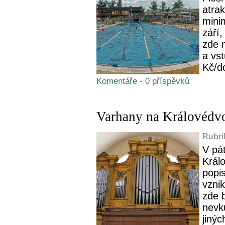
atrak
mini
září,
zde n
a vst
Kč/do
Komentáře - 0 příspěvků
Varhany na Královédvor
Rubri
V pá
Král
popi
vznik
zde b
nevk
jiný