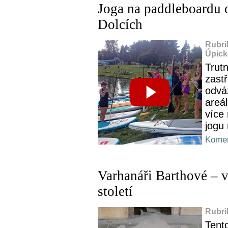
Joga na paddleboardu o
Dolcích
Rubri
Úpick
Trut
zastř
odvá
areá
více 
jogu
Komen
Varhanáři Barthové – v
století
Rubri
Tento