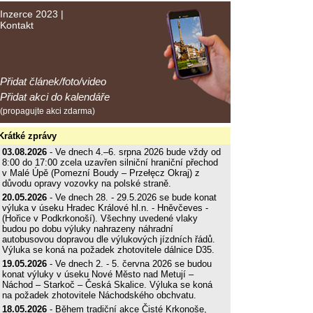
Inzerce 2023
|
Kontakt
Přidat článek/foto/video
Přidat akci do kalendáře
(propagujte akci zdarma)
Krátké zprávy
03.08.2026
- Ve dnech 4.–6. srpna 2026 bude vždy od
8:00 do 17:00 zcela uzavřen silniční hraniční přechod
v Malé Úpě (Pomezní Boudy – Przełęcz Okraj) z
důvodu opravy vozovky na polské straně.
20.05.2026
- Ve dnech 28. - 29.5.2026 se bude konat
výluka v úseku Hradec Králové hl.n. - Hněvčeves -
(Hořice v Podkrkonoší). Všechny uvedené vlaky
budou po dobu výluky nahrazeny náhradní
autobusovou dopravou dle výlukových jízdních řádů.
Výluka se koná na požadek zhotovitele dálnice D35.
19.05.2026
- Ve dnech 2. - 5. června 2026 se budou
konat výluky v úseku Nové Město nad Metují –
Náchod – Starkoč – Česká Skalice. Výluka se koná
na požadek zhotovitele Náchodského obchvatu.
18.05.2026
- Během tradiční akce Čisté Krkonoše,