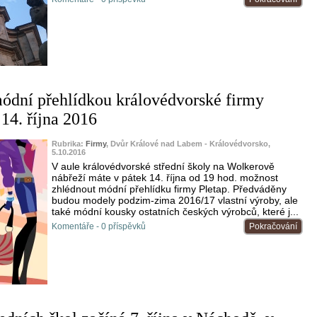
módní přehlídkou královédvorské firmy
 14. října 2016
Rubrika:
Firmy
, Dvůr Králové nad Labem - Královédvorsko,
5.10.2016
V aule královédvorské střední školy na Wolkerově
nábřeží máte v pátek 14. října od 19 hod. možnost
zhlédnout módní přehlídku firmy Pletap. Předváděny
budou modely podzim-zima 2016/17 vlastní výroby, ale
také módní kousky ostatních českých výrobců, které j...
Komentáře - 0 příspěvků
Pokračování