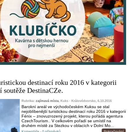
uristickou destinací roku 2016 v kategorii
ní soutěže DestinaCZe.
Rubrika:
zajímavá místa
, Kuks - Královédvorsko, 6.10.2016
Barokní areál ve východočeském Kuksu se stal
nejoblíbenější turistickou destinací roku 2016 v kategorii
Fénix – znovuzrozený projekt, kterou pořádá agentura
CzechTourism.. V celkovém pořadí se umístil na
druhém místě za Stezkou v oblacích v Dolní Mo...
Komentáře - 0 příspěvků
Pokračování