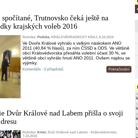
 spočítané, Trutnovsko čeká ještě na
edky krajských voleb 2016
Rubrika:
Politika
, KRÁLOVÉHRADECKÝ KRAJ, 8.10.2016
Ve Dvoře Králové vyhrálo s velkým náskokem ANO
2011 (40,84 % hlasů), za ním ČSSD a ODS. Ve většině
obcí Královédvorska přesáhla volební účast 30 %, ve
většině obcí vyhrálo hnutí ANO 2011. Ovšem najdou se
výjimky.
Komentáře - 0 příspěvků
Pokračování
4
l
5
l
ie Dvůr Králové nad Labem přišla o svoji
9
l
adresu
1
M
Rubrika:
Krimi
, Dvůr Králové nad Labem - Královédvorsko,
4
7.10.2016