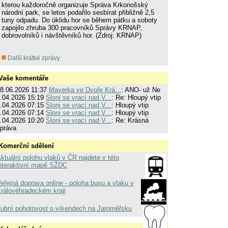
kterou každoročně organizuje Správa Krkonošský
národní park, se letos podařilo sesbírat přibližně 2,5
tuny odpadu. Do úklidu hor se během pátku a soboty
zapojilo zhruba 300 pracovníků Správy KRNAP,
dobrovolníků i návštěvníků hor. (Zdroj: KRNAP)
Další krátké zprávy
Vaše komentáře
8.06.2026 11:37
Mayerka ve Dvoře Krá...
: ANO- už Ne
.04.2026 15:19
Sloni se vrací nad V...
: Re: Hloupý vtip
.04.2026 07:15
Sloni se vrací nad V...
: Hloupý vtip
.04.2026 07:14
Sloni se vrací nad V...
: Hloupý vtip
.04.2026 10:20
Sloni se vrací nad V...
: Re: Krásná
práva
Komerční sdělení
ktuální polohu vlaků v ČR najdete v této
nteraktivní mapě SŽDC
eřejná doprava online - poloha busu a vlaku v
rálovéhradeckém kraji
ubní pohotovost o víkendech na Jaroměřsku