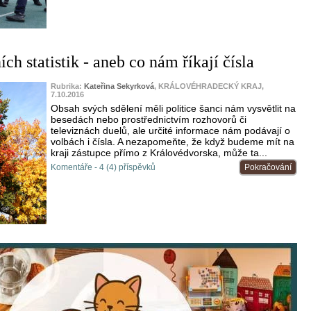
ch statistik - aneb co nám říkají čísla
Rubrika:
Kateřina Sekyrková
, KRÁLOVÉHRADECKÝ KRAJ,
7.10.2016
Obsah svých sdělení měli politice šanci nám vysvětlit na
besedách nebo prostřednictvím rozhovorů či
televiznách duelů, ale určité informace nám podávají o
volbách i čísla. A nezapomeňte, že když budeme mít na
kraji zástupce přímo z Královédvorska, může ta...
Komentáře - 4 (4) příspěvků
Pokračování