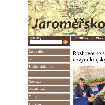
Vyhledej
REGIONY
Obce
Co se děje
Rozhovor se s
novým krajsk
Sport
Služby občanům
Krimi
Doprava
Vzdělávání
Firmy
Turistika