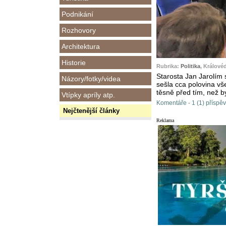
Podnikání
Rozhovory
Architektura
Historie
Rubrika:
Politika
, Králové
Starosta Jan Jarolím 
Názory/fotky/videa
sešla cca polovina vš
těsně před tím, než b
Vtípky apríly atp.
Komentáře - 1 (1) příspě
Nejčtenější články
Reklama