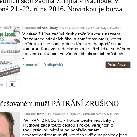
edních škol začíná 7. října v Náchodě, v
oná 21.-22. října 2016. Novinkou je burza
Rubrika:
střední školy
, KRÁLOVÉHRADECKÝ KRAJ, 5.10.2016
V pátek 7.října začíná druhý ročník akce s názvem
Prezentace středních škol a zaměstnavatelů, kterou
pořádá kraj ve spolupráci s Krajskou hospodářskou
komorou Královéhradeckého kraje. Přehlídka se během
podzimu uskuteční ve všech pěti okresních městech
kr...
Komentáře - 0 příspěvků
Pokračování
pohřešovaném muži PÁTRÁNÍ ZRUŠENO
Rubrika:
Krimi
, Trutnovsko a Úpicko, Aktualizováno 4.10.2016
PÁTRÁNÍ ZRUŠENO - Policie České republiky v
Trutnově žádá touto cestou širokou veřejnost o
spolupráci při pátrání po pohřešovaném
devětatřicetiletém muži, kterého viděla naposledy jeho