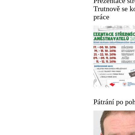
Prezentace stř
Trutnově se k
práce
Pátrání po 