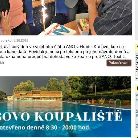
dvorsko, 8.10.2016
strávil celý den ve volebním štábu ANO v Hradci Králové, kde se
ech kandidátů. Povídali jsme si po telefonu po jeho návratu domů a
1
yla oznámena předběžná dohoda velké koalice proti ANO. Text t...
2
vků
Pokračování
2
2
1
z
A
i
V
K
Z