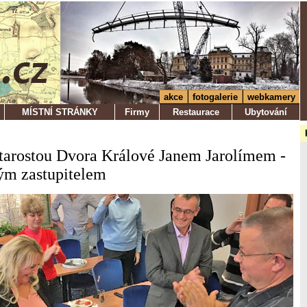
akce
fotogalerie
webkamery
MÍSTNÍ STRÁNKY
Firmy
Restaurace
Ubytování
tarostou Dvora Králové Janem Jarolímem -
ým zastupitelem