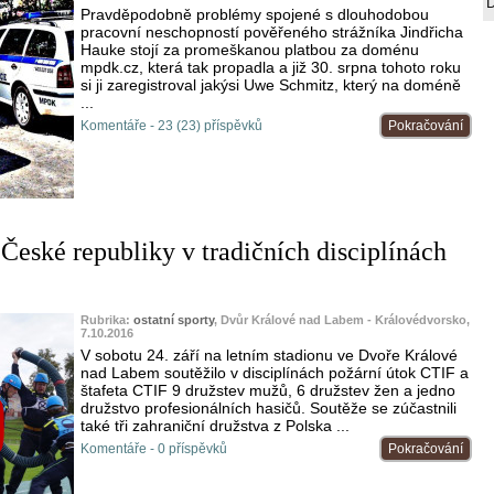
Pravděpodobně problémy spojené s dlouhodobou
pracovní neschopností pověřeného strážníka Jindřicha
Hauke stojí za promeškanou platbou za doménu
mpdk.cz, která tak propadla a již 30. srpna tohoto roku
si ji zaregistroval jakýsi Uwe Schmitz, který na doméně
...
Komentáře - 23 (23) příspěvků
Pokračování
 České republiky v tradičních disciplínách
Rubrika:
ostatní sporty
, Dvůr Králové nad Labem - Královédvorsko,
7.10.2016
V sobotu 24. září na letním stadionu ve Dvoře Králové
nad Labem soutěžilo v disciplínách požární útok CTIF a
štafeta CTIF 9 družstev mužů, 6 družstev žen a jedno
družstvo profesionálních hasičů. Soutěže se zúčastnili
také tři zahraniční družstva z Polska ...
Komentáře - 0 příspěvků
Pokračování