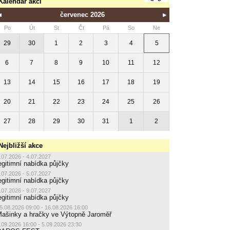
Kalendář akcí
červenec 2026
Po
Út
St
Čt
Pá
So
Ne
29
30
1
2
3
4
5
6
7
8
9
10
11
12
13
14
15
16
17
18
19
20
21
22
23
24
25
26
27
28
29
30
31
1
2
Nejbližší akce
.07.2026 - 4.07.2027
egitimní nabídka půjčky
.07.2026 - 5.07.2027
egitimní nabídka půjčky
.07.2026 - 9.07.2027
egitimní nabídka půjčky
5.08.2026 09:00 - 16.08.2026 16:00
ašinky a hračky ve Výtopně Jaroměř
.09.2026 16:00 - 5.09.2026 23:30