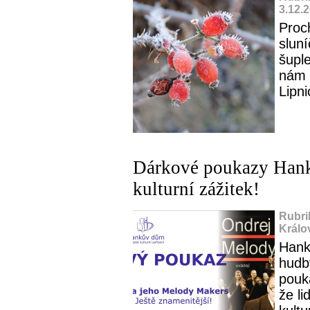
3.12.
Proc
slun
šupl
nám 
Lipni
Dárkové poukazy Hank
kulturní zážitek!
Rubri
Králo
Hank
hudby
pouk
že li