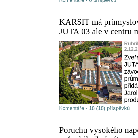
Komentáře - 0 příspěvků
KARSIT má průmyslovo
JUTA 03 ale v centru 
Rubri
2.12.
Zveř
JUTA
závo
prům
přid
Jarol
prod
Komentáře - 18 (18) příspěvků
Poruchu vysokého napě