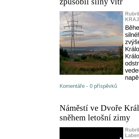
způsobil silný vítr
Rubri
KRAJ,
Běhe
siln
zvýš
Král
Králo
odst
vede
Aktualizováno
napět
Komentáře - 0 příspěvků
Náměstí ve Dvoře Krá
sněhem letošní zimy
Rubri
Labem