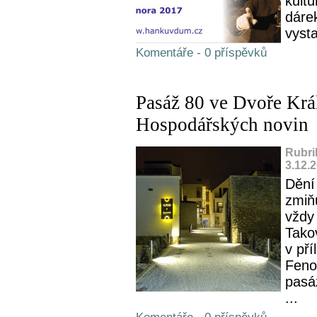
kultu
dáre
vysta
Komentáře - 0 příspěvků
Pasáž 80 ve Dvoře Král
Hospodářských novin
Rubri
3.12.
Dění
zmiňu
vždy 
Tako
v př
Feno
pasá
...