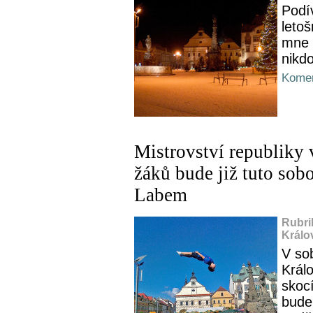
Podí
letoš
mne 
nikdo
Komen
Mistrovství republiky 
žáků bude již tuto sob
Labem
Rubri
Králo
V so
Král
skoc
bude 