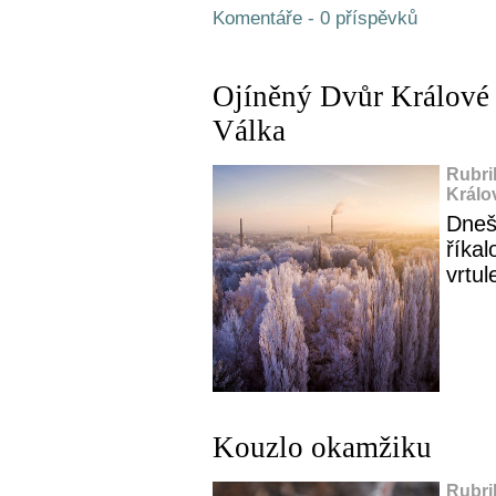
Komentáře - 0 příspěvků
Ojíněný Dvůr Králové
Válka
Rubri
Králo
Dneš
říkal
vrtule
Kouzlo okamžiku
Rubri