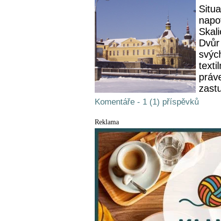
Situ
napo
Skal
Dvůr
svých
text
práv
zastu
Komentáře - 1 (1) příspěvků
Reklama