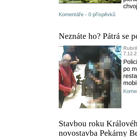
chvoj
Komentáře - 0 příspěvků
Neznáte ho? Pátrá se p
Rubri
7.12.
Polic
po mu
rest
mobil
Komen
Stavbou roku Královéhr
novostavba Pekárny Be