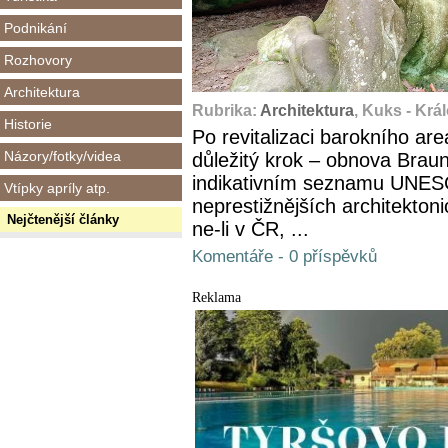
Podnikání
Rozhovory
Architektura
Rubrika:
Architektura
, Kuks - Krá
Historie
Po revitalizaci barokního ar
Názory/fotky/videa
důležitý krok – obnova Braun
indikativním seznamu UNESCO
Vtípky apríly atp.
neprestižnějších architekto
Nejčtenější články
ne-li v ČR, ...
Komentáře - 0 příspěvků
Reklama