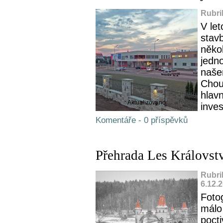
Rubri
V let
stav
někol
jedno
naše
Chou
hlav
Aktualizováno
inves
Komentáře - 0 příspěvků
Přehrada Les Královstv
Rubri
6.12.
Fotog
málo
pocti