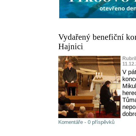
Vydařený benefiční ko
Hajnici
Rubri
11.12
V pát
konc
Mikul
here
Tůma
nepos
dobr
Komentáře - 0 příspěvků