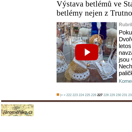
Výstava betlémů ve Sta
betlémy nejen z Trutn
Rubri
Pokud
Dvoře
letos
navzá
jsou 
Nech
palič
Komen
|<
<
222
223
224
225
226
227
228
229
230
231
23