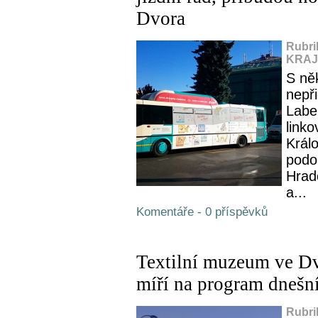
Dvora
Rubri
KRAJ,
S ně
nepř
Labe
link
Králo
podo
Hrad
a...
Komentáře - 0 příspěvků
Textilní muzeum ve Dv
míří na program dnešní
Rubri