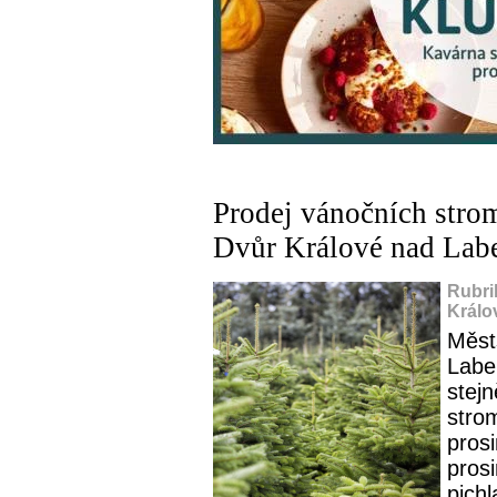
Prodej vánočních stro
Dvůr Králové nad La
Rubri
Králo
Měst
Labe
stej
stro
pros
prosi
pichl