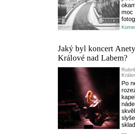
okam
moc 
fotog
Komen
Jaký byl koncert Anet
Králové nad Labem?
Rubri
Králo
Po n
roze
kape
náde
skvě
slyše
skla
...