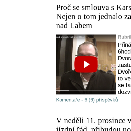
Proč se smlouva s Kar
Nejen o tom jednalo z
nad Labem
Rubri
Přin
6hod
Dvor
zast
Dvoř
to ve
se t
dozví
Komentáře - 6 (6) příspěvků
V neděli 11. prosince 
jízdní řád, přibudou n