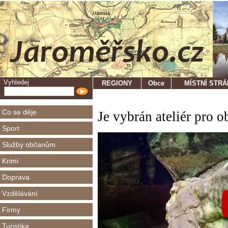
Vyhledej
REGIONY
Obce
MÍSTNÍ STR
Co se děje
Je vybrán ateliér pro
Sport
Služby občanům
Krimi
Doprava
Vzdělávání
Firmy
Turistika