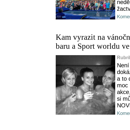
nedě
žactv
Komen
Kam vyrazit na vánočn
baru a Sport worldu v
Rubri
Není
dokáž
a to
moc 
akce,
si m
NOVĚ 
Komen