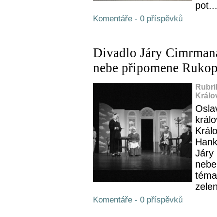
pot..
Komentáře - 0 příspěvků
Divadlo Járy Cimrman
nebe připomene Rukop
Rubri
Králo
Osla
král
Králo
Hank
Járy
nebe
téma
zele
Komentáře - 0 příspěvků