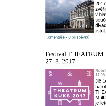
2017
zvěř
v hla
souč
divad
jistot
Komentáře - 0 příspěvků
Festival THEATRUM K
27. 8. 2017
Rubri
17.08
Již 1
baro
THEA
Mult
je l