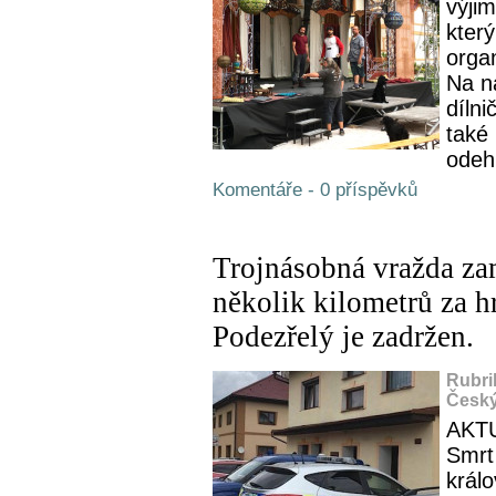
výji
kter
orga
Na n
díln
také
odeh
Komentáře - 0 příspěvků
Trojnásobná vražda za
několik kilometrů za 
Podezřelý je zadržen.
Rubri
Český
AKT
Smrt 
králo