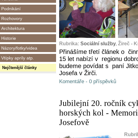
Podnikání
Rozhovory
Architektura
Historie
Rubrika:
Sociální služby
, Žireč -
Názory/fotky/videa
Přinášíme třetí článek o čin
Vtípky apríly atp.
15 let nabízí v regionu dobr
budeme povídat s paní Jit
Nejčtenější články
Josefa v Žirči.
Komentáře - 0 příspěvků
Jubilejní 20. ročník c
horských kol - Memori
Josefově
Rubri