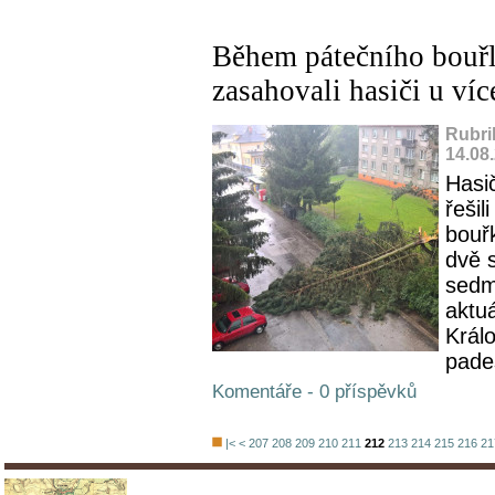
Během pátečního bouř
zasahovali hasiči u ví
Rubri
14.08
Hasi
řešil
bouř
dvě 
sedm
aktuá
Král
pades
Komentáře - 0 příspěvků
|<
<
207
208
209
210
211
212
213
214
215
216
21