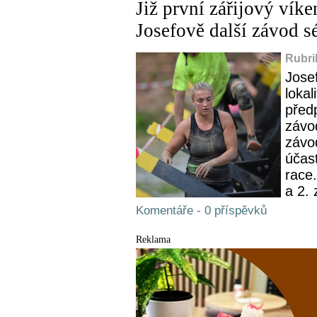
Již první zářijový vík
Josefově další závo
Rubri
Josef
lokal
před
závod
závo
účast
race
a 2. 
Komentáře - 0 příspěvků
Reklama