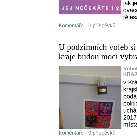
jak 
dvac
těle
Komentáře - 0 příspěvků
U podzimních voleb s
kraje budou moci vybra
Rubri
KRAJ,
v Kr
krajs
podán
polit
ucház
2017.
míst
Komentáře - 0 příspěvků