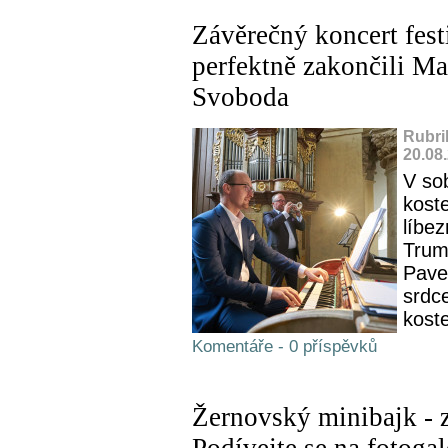
Závěrečný koncert fes
perfektně zakončili M
Svoboda
Rubri
20.08
V so
koste
líbez
Trum
Pave
srdc
koste
Komentáře - 0 příspěvků
Žernovský minibajk - z