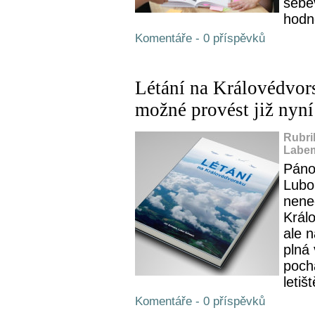
sebe
hodno
Komentáře - 0 příspěvků
Létání na Královédvors
možné provést již nyní
Rubri
Labem
Páno
Lubo
nenec
Král
ale n
plná
pochá
letišt
Komentáře - 0 příspěvků