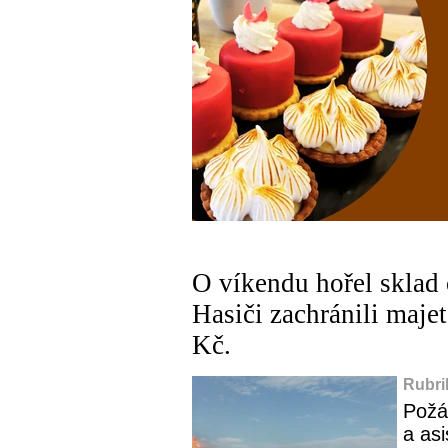
O víkendu hořel sklad
Hasiči zachránili majet
Kč.
Rubri
Požár
a as