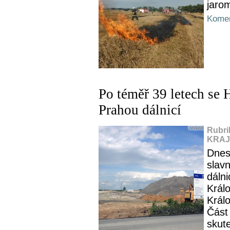
jarom
Komen
Po téměř 39 letech se 
Prahou dálnicí
Rubri
KRAJ,
Dnes,
slav
dáln
Král
Králo
Část
skut