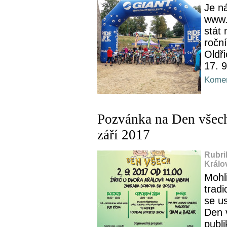
Je ná
www.
stát 
ročn
Oldř
17. 
Komen
Pozvánka na Den všech
září 2017
Rubri
Králo
Mohli
trad
se us
Den 
publ