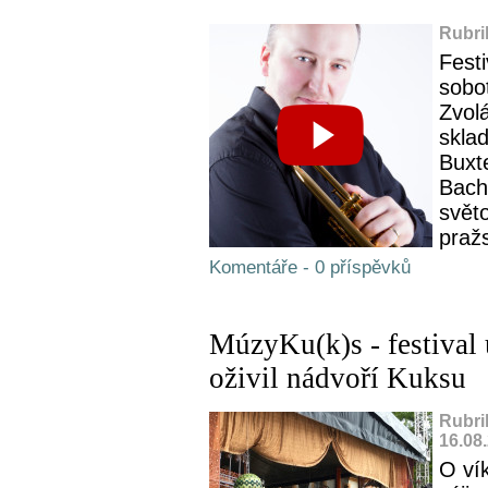
Rubri
Fest
sobo
Zvol
skla
Buxt
Bach
svět
pražs
Komentáře - 0 příspěvků
MúzyKu(k)s - festival
oživil nádvoří Kuksu
Rubri
16.08
O ví