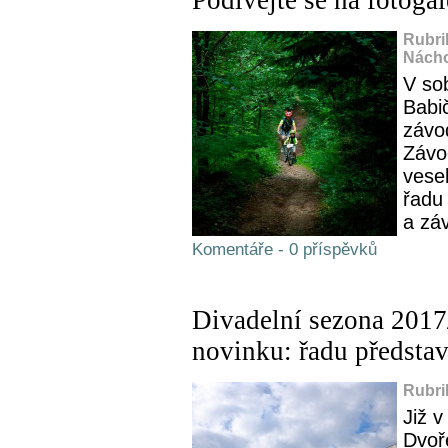
Podívejte se na fotogal
Rubri
Nácho
V so
Babi
závod
Závo
vesel
řadu 
a zá
Komentáře - 0 příspěvků
Divadelní sezona 201
novinku: řadu předsta
Rubri
Již v
Dvoř