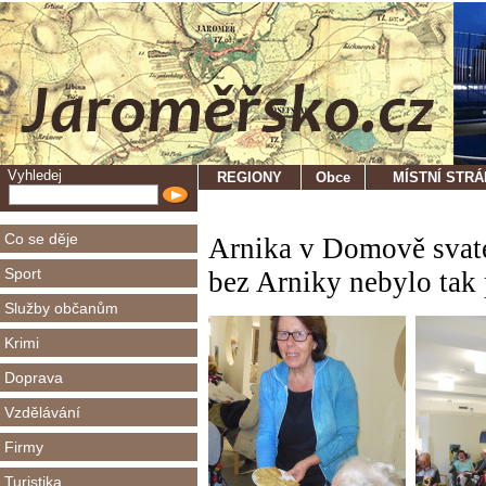
Vyhledej
REGIONY
Obce
MÍSTNÍ STR
Co se děje
Arnika v Domově svatéh
Sport
bez Arniky nebylo tak 
Služby občanům
Krimi
Doprava
Vzdělávání
Firmy
Turistika