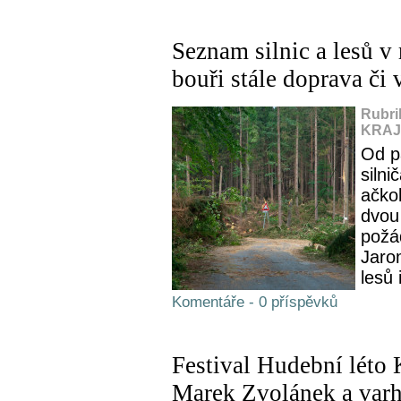
Seznam silnic a lesů v 
bouři stále doprava či
Rubri
KRAJ,
Od p
silni
ačkol
dvou
požá
Jaro
lesů 
Komentáře - 0 příspěvků
Festival Hudební léto 
Marek Zvolánek a var