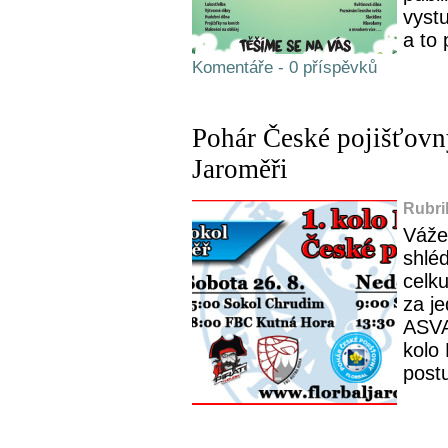
vystu
a to 
Komentáře - 0 příspěvků
Pohár České pojišťovny
Jaroměři
Rubri
Váže
shlé
celku
za j
ASVA
kolo
postu