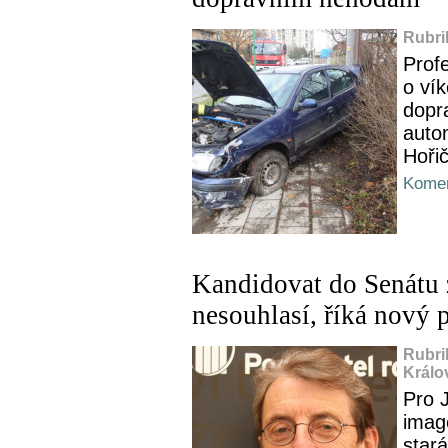
Rubri
Profe
o vík
dopr
auto
Hoři
Komen
Kandidovat do Senátu 
nesouhlasí, říká nový 
Rubri
Králo
Pro J
imag
star