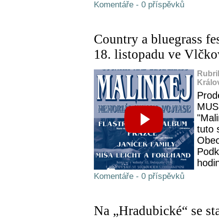
Komentáře - 0 příspěvků
Country a bluegrass f
18. listopadu ve Vlčko
Rubri
Králo
Prod
MUSI
"Mali
tuto 
Obec
Podkr
hodin
Komentáře - 0 příspěvků
Na „Hradubické“ se sta