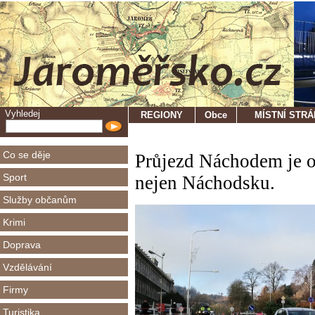
Vyhledej
REGIONY
Obce
MÍSTNÍ STR
Co se děje
Průjezd Náchodem je o
Sport
nejen Náchodsku.
Služby občanům
Krimi
Doprava
Vzdělávání
Firmy
Turistika