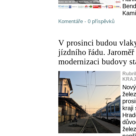
Bende
Kamil
Komentáře - 0 příspěvků
V prosinci budou vlak
jízdního řádu. Jaroměř
modernizaci budovy st
Rubri
KRAJ,
Nový
želez
pros
kraj
Hrad
důvo
žele
napří