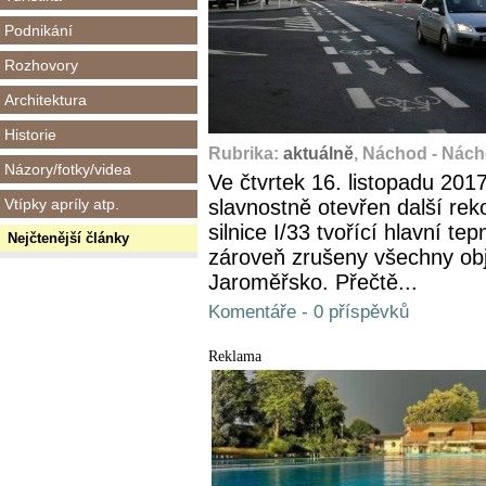
Podnikání
Rozhovory
Architektura
Historie
Rubrika:
aktuálně
, Náchod - Nác
Názory/fotky/videa
Ve čtvrtek 16. listopadu 201
Vtípky apríly atp.
slavnostně otevřen další re
silnice I/33 tvořící hlavní 
Nejčtenější články
zároveň zrušeny všechny objí
Jaroměřsko. Přečtě...
Komentáře - 0 příspěvků
Reklama