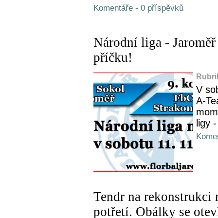
Komentáře - 0 příspěvků
Národní liga - Jaroměř
příčku!
Rubri
V so
A-Te
mome
ligy 
Komen
Tendr na rekonstrukci
potřetí. Obálky se ote