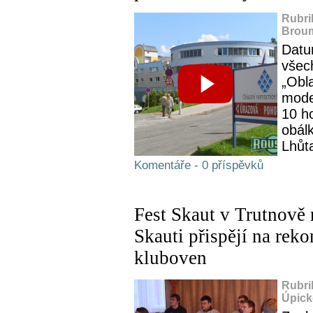
Rubri
Broum
Datu
všec
„Obl
mode
10 h
obál
Lhůta
Komentáře - 0 příspěvků
Fest Skaut v Trutnově n
Skauti přispějí na rek
kluboven
Rubri
Úpick