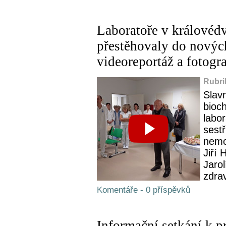
Laboratoře v královéd
přestěhovaly do nových
videoreportáž a fotogra
Rubri
Slav
bioc
labo
sestř
nemo
Jiří 
Jaro
zdrav
Komentáře - 0 příspěvků
Informační setkání k p