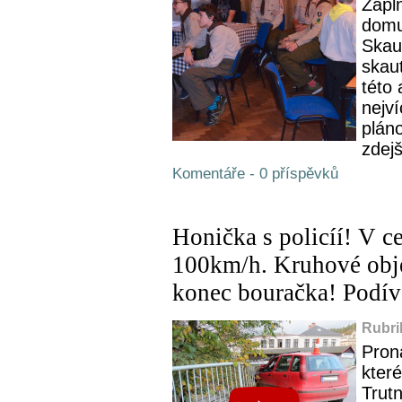
Zapl
domu,
Skau
skau
této 
nejví
plán
zdejš
Komentáře - 0 příspěvků
Honička s policíí! V c
100km/h. Kruhové obje
konec bouračka! Podíve
Rubri
Pron
kter
Trutn