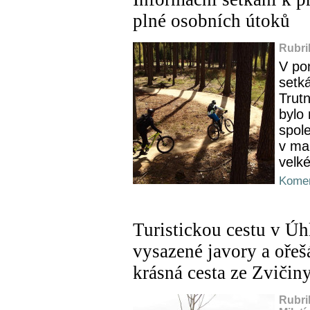
plné osobních útoků
Rubri
V po
setk
Trutn
bylo 
spol
v mal
velké
Komen
Turistickou cestu v Úh
vysazené javory a oře
krásná cesta ze Zvičiny
Rubri