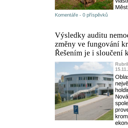
vlast
Městs
Komentáře - 0 příspěvků
Výsledky auditu nemoc
změny ve fungování kr
Řešením je i sloučení
Rubri
15.11
Obla
nejv
hold
Nová
spol
prov
kromě
ekon