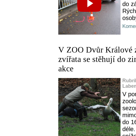
do z
Rýcho
osob
Komen
V ZOO Dvůr Králové za
zvířata se stěhují do z
akce
Rubri
Labem
V pon
zool
sezo
mimo
do 16
déle
sníž