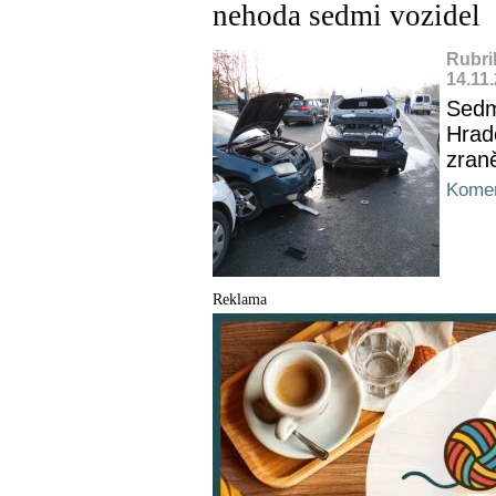
nehoda sedmi vozidel
Rubri
14.11
Sedm 
Hrad
zran
Komen
Reklama