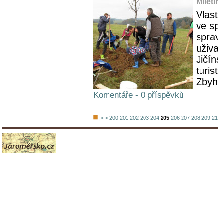
Miletí
Vlas
ve sp
spra
uživ
Jičí
turis
Zbyh
Komentáře - 0 příspěvků
|<
<
200
201
202
203
204
205
206
207
208
209
21