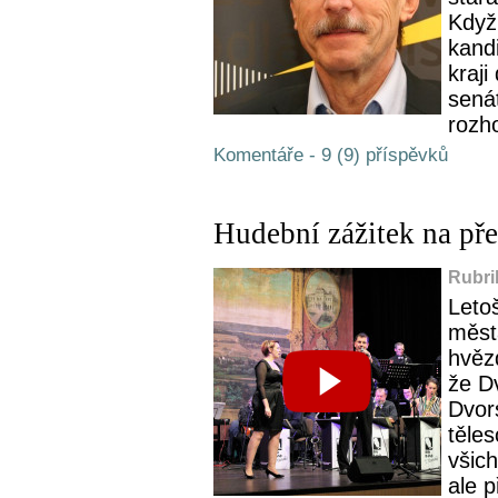
Když
kand
kraji
senát
rozho
Komentáře - 9 (9) příspěvků
Hudební zážitek na př
Rubri
Leto
měst
hvěz
že D
Dvor
těles
všic
ale p