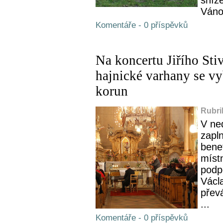
Váno
Komentáře - 0 příspěvků
Na koncertu Jiřího Sti
hajnické varhany se vyb
korun
Rubri
V ned
zapln
bene
místn
podpo
Václ
přev
...
Komentáře - 0 příspěvků