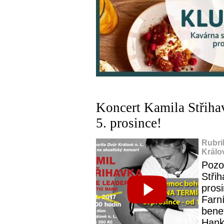
Koncert Kamila Střiha
5. prosince!
Rubri
Králo
Pozo
Střih
pros
Farní
benef
Hank