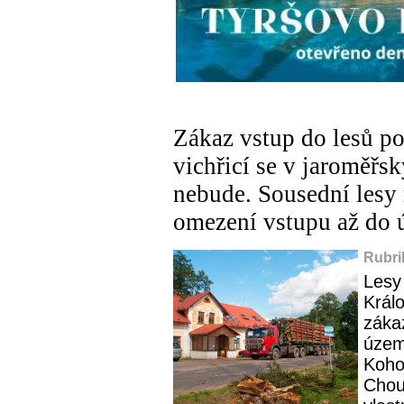
Zákaz vstup do lesů 
vichřicí se v jaroměřs
nebude. Sousední lesy
omezení vstupu až do 
Rubri
Lesy
Král
záka
územ
Kohou
Chou