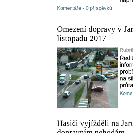
Komentáře - 0 příspěvků
Omezení dopravy v Jar
listopadu 2017
Rubri
Ředit
infor
prob
na si
průt
Komen
Hasiči vyjížděli na Ja
dopravním nehodám